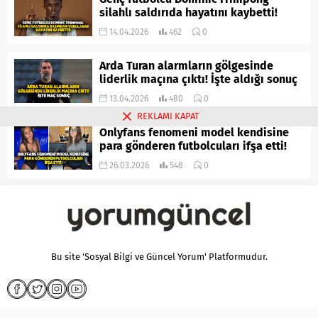
silahlı saldırıda hayatını kaybetti!
14.04.2026
462
0
Arda Turan alarmların gölgesinde
liderlik maçına çıktı! İşte aldığı sonuç
13.04.2026
480
0
REKLAMI KAPAT
Onlyfans fenomeni model kendisine
para gönderen futbolcuları ifşa etti!
26.03.2026
548
0
Bu site 'Sosyal Bilgi ve Güncel Yorum' Platformudur.