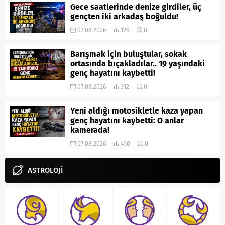
Gece saatlerinde denize girdiler, üç
gençten iki arkadaş boğuldu!
07.08.2026
126
0
Barışmak için buluştular, sokak
ortasında bıçakladılar.. 19 yaşındaki
genç hayatını kaybetti!
07.08.2026
312
0
Yeni aldığı motosikletle kaza yapan
genç hayatını kaybetti: O anlar
kamerada!
07.08.2026
430
0
ASTROLOJİ