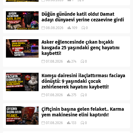
Düğün gününde katil oldu! Damat
adayı dünyaevi yerine cezaevine girdi
08.08.2026
109
0
Asker eğlencesinde çıkan bıçaklı
kavgada 25 yaşındaki genç hayatını
kaybetti!
07.08.2026
274
0
Komşu dairesini ilaçlattırması faciaya
dönüştü: 9 yaşındaki çocuk
zehirlenerek hayatını kaybetti!
07.08.2026
275
0
Çiftçinin başına gelen felaket.. Karma
yem makinesine elini kaptırdı!
07.08.2026
133
0