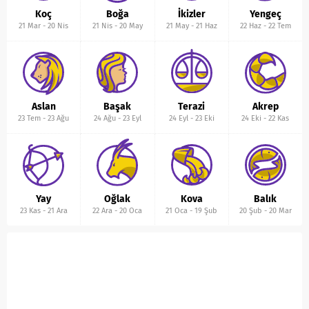
Koç
Boğa
İkizler
Yengeç
21 Mar
-
20 Nis
21 Nis
-
20 May
21 May
-
21 Haz
22 Haz
-
22 Tem
Aslan
Başak
Terazi
Akrep
23 Tem
-
23 Ağu
24 Ağu
-
23 Eyl
24 Eyl
-
23 Eki
24 Eki
-
22 Kas
Yay
Oğlak
Kova
Balık
23 Kas
-
21 Ara
22 Ara
-
20 Oca
21 Oca
-
19 Şub
20 Şub
-
20 Mar