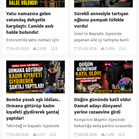
Yatsı namazına gelen
Sürekli annesiyle tartışan
vatandaş dehşetle
oğlunu pompalı tüfekle
karşılaştı: Camide asılı
vurdu!
halde bulundu!
İzmir’in Bayraklı ilçesinde
Erzurum’da yatsı namazı için
yaşanan aile içi tartışma kanlı
camiye gelen bir vatandaş,
bitti. İddiaya göre, uzun süredir
04.08.2026
2.899
0
05.08.2026
2.886
0
içeride bir kişiyi asılı halde
annesiyle tartışmalar yaşadığı
buldu. İhbar üzerine olay
öne sürülen 33 yaşındaki...
yerine sevk edilen...
Bomba yasak aşk iddiası..
Düğün gününde katil oldu!
Ormana götürüp kadın
Damat adayı dünyaevi
kıyafeti giydirerek şantaj
yerine cezaevine girdi
yaptılar!
Konya’nın Akşehir ilçesinde
Tekirdağ’ın Kapaklı ilçesinde
bekarlığa veda partisi sırasında
bir kişiyi, arkadaşının eşiyle
çıkan kavgada bir kişi hayatını
05.08.2026
2.127
0
08.08.2026
1.456
0
ilişki yaşadığı iddiasıyla
kaybetti. Husumetlisini sopayla