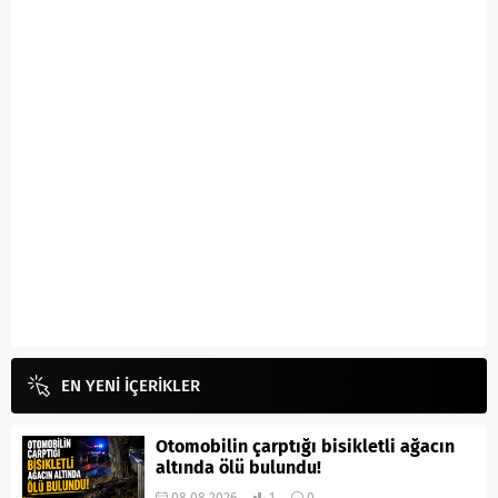
EN YENİ İÇERİKLER
Otomobilin çarptığı bisikletli ağacın
altında ölü bulundu!
08.08.2026
1
0