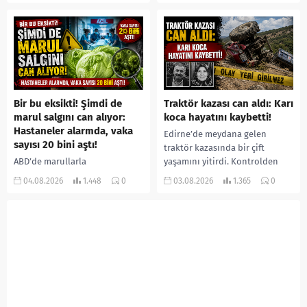
ormanlık alana götürerek zorla
darbederek ölümüne neden
kadın kıyafetleri giydirdiği,
olduğu iddia...
özür videosu çektirip...
Bir bu eksikti! Şimdi de
Traktör kazası can aldı: Karı
marul salgını can alıyor:
koca hayatını kaybetti!
Hastaneler alarmda, vaka
Edirne’de meydana gelen
sayısı 20 bini aştı!
traktör kazasında bir çift
ABD’de marullarla
yaşamını yitirdi. Kontrolden
ilişkilendirilen siklospora
çıkarak devrilen traktörün
04.08.2026
1.448
0
03.08.2026
1.365
0
salgını büyümeye devam ediyor.
altında kalan Raşit Taşkın ile
İlk can kayıplarının yaşandığı
eşi Fatma...
salgında vaka sayısının 20 bini
aştığı belirtilirken, sağlık...