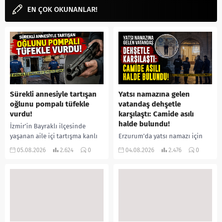
EN ÇOK OKUNANLAR!
Sürekli annesiyle tartışan
Yatsı namazına gelen
oğlunu pompalı tüfekle
vatandaş dehşetle
vurdu!
karşılaştı: Camide asılı
halde bulundu!
İzmir’in Bayraklı ilçesinde
yaşanan aile içi tartışma kanlı
Erzurum’da yatsı namazı için
bitti. İddiaya göre, uzun süredir
camiye gelen bir vatandaş,
05.08.2026
2.624
0
04.08.2026
2.476
0
annesiyle tartışmalar yaşadığı
içeride bir kişiyi asılı halde
öne sürülen 33 yaşındaki...
buldu. İhbar üzerine olay
yerine sevk edilen...