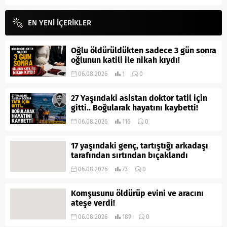
EN YENİ İÇERİKLER
Oğlu öldürüldükten sadece 3 gün sonra
oğlunun katili ile nikah kıydı!
06.08.2026
1
0
27 Yaşındaki asistan doktor tatil için
gitti.. Boğularak hayatını kaybetti!
06.08.2026
116
0
17 yaşındaki genç, tartıştığı arkadaşı
tarafından sırtından bıçaklandı
06.08.2026
73
0
Komşusunu öldürüp evini ve aracını
ateşe verdi!
06.08.2026
189
0