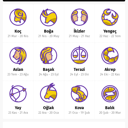
Koç
Boğa
İkizler
Yengeç
21 Mar
-
20 Nis
21 Nis
-
20 May
21 May
-
21 Haz
22 Haz
-
22 Tem
Aslan
Başak
Terazi
Akrep
23 Tem
-
23 Ağu
24 Ağu
-
23 Eyl
24 Eyl
-
23 Eki
24 Eki
-
22 Kas
Yay
Oğlak
Kova
Balık
23 Kas
-
21 Ara
22 Ara
-
20 Oca
21 Oca
-
19 Şub
20 Şub
-
20 Mar