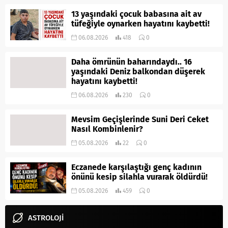
13 yaşındaki çocuk babasına ait av
tüfeğiyle oynarken hayatını kaybetti!
06.08.2026
418
0
Daha ömrünün baharındaydı.. 16
yaşındaki Deniz balkondan düşerek
hayatını kaybetti!
06.08.2026
230
0
Mevsim Geçişlerinde Suni Deri Ceket
Nasıl Kombinlenir?
05.08.2026
22
0
Eczanede karşılaştığı genç kadının
önünü kesip silahla vurarak öldürdü!
05.08.2026
459
0
ASTROLOJİ