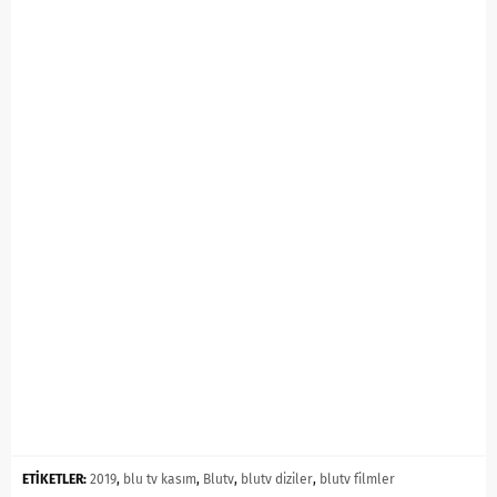
ETİKETLER:
2019
,
blu tv kasım
,
Blutv
,
blutv diziler
,
blutv filmler