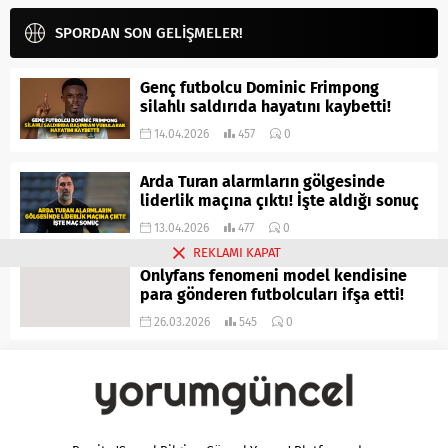
SPORDAN SON GELİŞMELER!
Genç futbolcu Dominic Frimpong
silahlı saldırıda hayatını kaybetti!
14.04.2026
457
0
Arda Turan alarmların gölgesinde
liderlik maçına çıktı! İşte aldığı sonuç
13.04.2026
477
0
REKLAMI KAPAT
Onlyfans fenomeni model kendisine
para gönderen futbolcuları ifşa etti!
26.03.2026
545
0