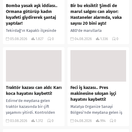
Bomba yasak aşk iddiası..
Bir bu eksikti! Şimdi de
Ormana götürüp kadın
marul salgını can alıyor:
kıyafeti giydirerek şantaj
Hastaneler alarmda, vaka
yaptılar!
sayısı 20 bini aştı!
Tekirdağ’ın Kapaklı ilçesinde
ABD’de marullarla
bir kişiyi, arkadaşının eşiyle
ilişkilendirilen siklospora
05.08.2026
1.827
0
04.08.2026
1.336
0
ilişki yaşadığı iddiasıyla
salgını büyümeye devam ediyor.
ormanlık alana götürerek zorla
İlk can kayıplarının yaşandığı
kadın kıyafetleri giydirdiği,
salgında vaka sayısının 20 bini
özür videosu çektirip...
aştığı belirtilirken, sağlık...
Traktör kazası can aldı: Karı
Feci iş kazası.. Pres
koca hayatını kaybetti!
makinesine sıkışan işçi
hayatını kaybetti!
Edirne’de meydana gelen
traktör kazasında bir çift
Malatya Organize Sanayi
yaşamını yitirdi. Kontrolden
Bölgesi’nde meydana gelen iş
çıkarak devrilen traktörün
kazasında, pres makinesine
03.08.2026
1.312
0
04.08.2026
994
0
altında kalan Raşit Taşkın ile
sıkışan 46 yaşındaki işçi
eşi Fatma...
Amanullah Seferbay yaşamını