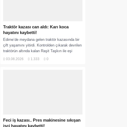
Traktör kazası can aldı: Karı koca
hayatını kaybetti!
Edirne’de meydana gelen traktör kazasında bir
çift yaşamını yitirdi. Kontrolden çıkarak devrilen
traktörün altında kalan Raşit Taşkın ile eşi
Fatma...
03.08.2026
1.333
0
Feci iş kazası.. Pres makinesine sıkışan
işçi hayatını kaybetti!