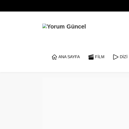
ANA SAYFA
FİLM
DİZİ