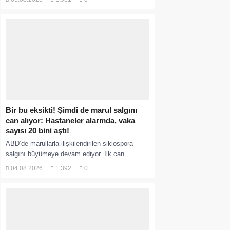
giydirdiği, özür videosu çektirip...
Bir bu eksikti! Şimdi de marul salgını
can alıyor: Hastaneler alarmda, vaka
sayısı 20 bini aştı!
ABD’de marullarla ilişkilendirilen siklospora
salgını büyümeye devam ediyor. İlk can
kayıplarının yaşandığı salgında vaka sayısının
04.08.2026
1.392
0
20 bini aştığı belirtilirken, sağlık...