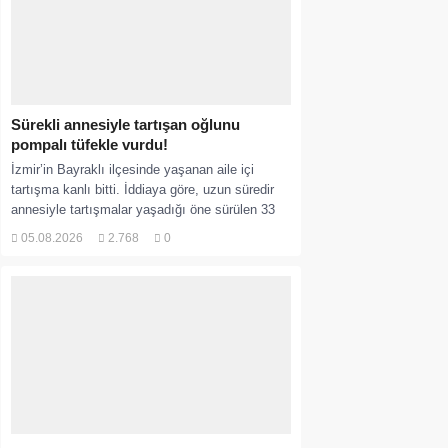
Sürekli annesiyle tartışan oğlunu
pompalı tüfekle vurdu!
İzmir’in Bayraklı ilçesinde yaşanan aile içi
tartışma kanlı bitti. İddiaya göre, uzun süredir
annesiyle tartışmalar yaşadığı öne sürülen 33
yaşındaki...
05.08.2026
2.768
0