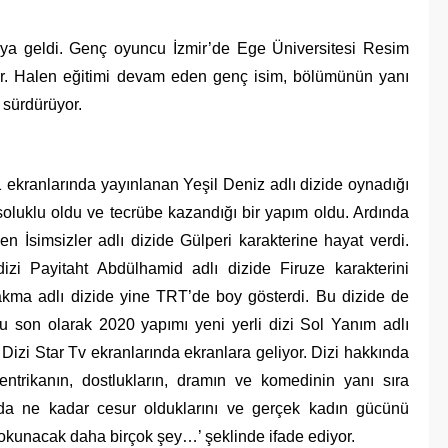
aya geldi. Genç oyuncu İzmir’de Ege Üniversitesi Resim
r. Halen eğitimi devam eden genç isim, bölümünün yanı
 sürdürüyor.
ekranlarında yayınlanan Yeşil Deniz adlı dizide oynadığı
soluklu oldu ve tecrübe kazandığı bir yapım oldu. Ardında
n İsimsizler adlı dizide Gülperi karakterine hayat verdi.
zi Payitaht Abdülhamid adlı dizide Firuze karakterini
rakma adlı dizide yine TRT’de boy gösterdi. Bu dizide de
cu son olarak 2020 yapımı yeni yerli dizi Sol Yanım adlı
. Dizi Star Tv ekranlarında ekranlara geliyor. Dizi hakkında
 entrikanın, dostlukların, dramın ve komedinin yanı sıra
da ne kadar cesur olduklarını ve gerçek kadın gücünü
 dokunacak daha birçok şey…’ şeklinde ifade ediyor.