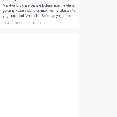
Malatya Organize Sanayi Bölgesi’nde meydana
gelen iş kazasında, pres makinesine sıkışan 46
yaşındaki işçi Amanullah Seferbay yaşamını
yitirdi. Olayla ilgili...
04.08.2026
1.018
0