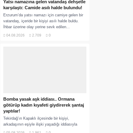
Yatsı namazına gelen vatandaş dehşetle
karşılaştı: Camide asılı halde bulundu!
Erzurum’da yatsı namazı için camiye gelen bir
vatandaş, içeride bir kişiyi asılı halde buldu.
İhbar üzerine olay yerine sevk edilen...
04.08.2026
2.709
0
Bomba yasak aşk iddiası.. Ormana
götürüp kadın kıyafeti giydirerek şantaj
yaptılar!
Tekirdağ’ın Kapaklı ilçesinde bir kişiyi,
arkadaşının eşiyle ilişki yaşadığı iddiasıyla
ormanlık alana götürerek zorla kadın kıyafetleri
05.08.2026
1.961
0