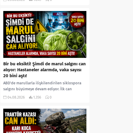
kıyafetleri giydirdiği, özür videosu çektirip...
Bir bu eksikti! Şimdi de marul salgını can
alıyor: Hastaneler alarmda, vaka sayısı
20 bini aştı!
ABD’de marullarla ilişkilendirilen siklospora
salgını büyümeye devam ediyor. İlk can
kayıplarının yaşandığı salgında vaka sayısının
04.08.2026
1.356
0
20 bini aştığı belirtilirken, sağlık...