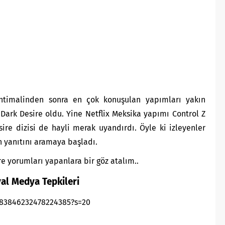
htimalinden sonra en çok konuşulan yapımları yakın
Dark Desire oldu. Yine Netflix Meksika yapımı Control Z
sire dizisi de hayli merak uyandırdı. Öyle ki izleyenler
 yanıtını aramaya başladı.
e yorumları yapanlara bir göz atalım..
al Medya Tepkileri
1283846232478224385?s=20