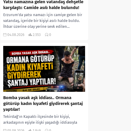
Yatsı namazına gelen vatandaş dehşetle
karşılaştı: Camide asılı halde bulundu!
Erzurum’da yatsı namazı için camiye gelen bir
vatandaş, içeride bir kişiyi asılı halde buldu.
İhbar üzerine olay yerine sevk edilen...
04.08.2026
2.553
0
Bomba yasak aşk iddiası.. Ormana
götürüp kadın kıyafeti giydirerek şantaj
yaptılar!
Tekirdağ’ın Kapaklı ilçesinde bir kişiyi,
arkadaşının eşiyle ilişki yaşadığı iddiasıyla
ormanlık alana götürerek zorla kadın
05.08.2026
1.849
0