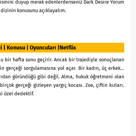
 ismini duyup merak edenlerdenseniz Dark Desire Yorum
dizinin konusunu açıklayalım.
i | Konusu | Oyuncuları |Netflix
u bir hafta sonu geçirir. Ancak bir trajediyle sonuçlanan
in gerçeği sorgulamasına yol açar. Bir kadın, üç erkek…
rıdan göründüğü gibi değil. Alma, hukuk öğretmeni olan
irçok gerçeği gizleyen yargıç kocası. Zoe, çiftin kızları.
i özel dedektif.