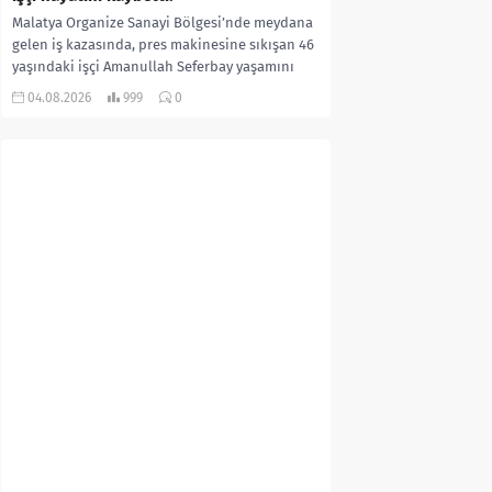
Malatya Organize Sanayi Bölgesi’nde meydana
gelen iş kazasında, pres makinesine sıkışan 46
yaşındaki işçi Amanullah Seferbay yaşamını
yitirdi. Olayla ilgili...
04.08.2026
999
0