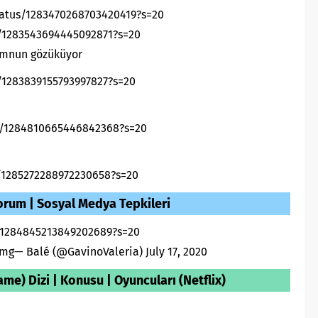
tatus/1283470268703420419?s=20
s/1283543694445092871?s=20
emnun gözüküyo
r
s/1283839155793997827?s=20
us/1284810665446842368?s=20
/1285272288972230658?s=20
orum | Sosyal Medya Tepkileri
s/1284845213849202689?s=20
…omg— Balé (@GavinoValeria)
July 17, 2020
me) Dizi | Konusu | Oyuncuları (Netflix)