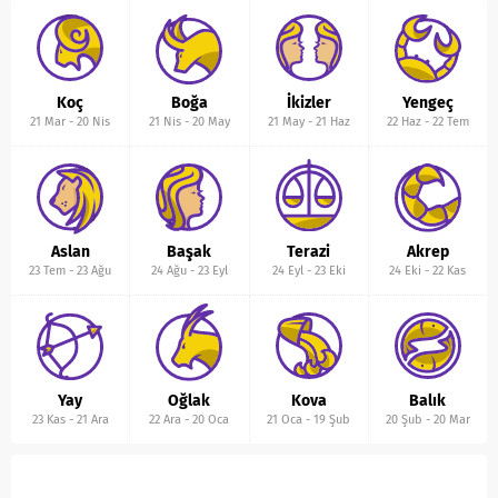
Koç
Boğa
İkizler
Yengeç
21 Mar
-
20 Nis
21 Nis
-
20 May
21 May
-
21 Haz
22 Haz
-
22 Tem
Aslan
Başak
Terazi
Akrep
23 Tem
-
23 Ağu
24 Ağu
-
23 Eyl
24 Eyl
-
23 Eki
24 Eki
-
22 Kas
Yay
Oğlak
Kova
Balık
23 Kas
-
21 Ara
22 Ara
-
20 Oca
21 Oca
-
19 Şub
20 Şub
-
20 Mar