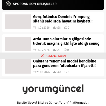
SPORDAN SON GELİŞMELER!
Genç futbolcu Dominic Frimpong
silahlı saldırıda hayatını kaybetti!
14.04.2026
458
0
Arda Turan alarmların gölgesinde
liderlik maçına çıktı! İşte aldığı sonuç
13.04.2026
479
0
REKLAMI KAPAT
Onlyfans fenomeni model kendisine
para gönderen futbolcuları ifşa etti!
26.03.2026
548
0
Bu site 'Sosyal Bilgi ve Güncel Yorum' Platformudur.