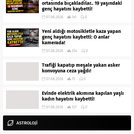
ortasında bıçakladılar.. 19 yaşındaki
genç hayatını kaybetti!
07.08.2026
141
0
Yeni aldığı motosikletle kaza yapan
genç hayatını kaybetti: O anlar
kamerada!
07.08.2026
254
0
Trafiği kapatıp meşale yakan asker
konvoyuna ceza yağdı!
07.08.2026
73
0
Evinde elektrik akımına kapılan yaşlı
kadın hayatını kaybetti!
07.08.2026
127
0
ASTROLOJİ