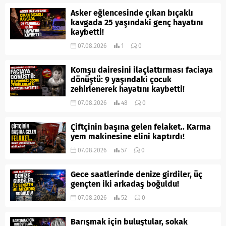
Asker eğlencesinde çıkan bıçaklı
kavgada 25 yaşındaki genç hayatını
kaybetti!
07.08.2026
1
0
Komşu dairesini ilaçlattırması faciaya
dönüştü: 9 yaşındaki çocuk
zehirlenerek hayatını kaybetti!
07.08.2026
48
0
Çiftçinin başına gelen felaket.. Karma
yem makinesine elini kaptırdı!
07.08.2026
57
0
Gece saatlerinde denize girdiler, üç
gençten iki arkadaş boğuldu!
07.08.2026
52
0
Barışmak için buluştular, sokak