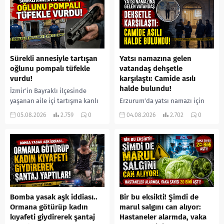
Sürekli annesiyle tartışan
Yatsı namazına gelen
oğlunu pompalı tüfekle
vatandaş dehşetle
vurdu!
karşılaştı: Camide asılı
halde bulundu!
İzmir’in Bayraklı ilçesinde
yaşanan aile içi tartışma kanlı
Erzurum’da yatsı namazı için
bitti. İddiaya göre, uzun süredir
camiye gelen bir vatandaş,
05.08.2026
2.759
0
04.08.2026
2.702
0
annesiyle tartışmalar yaşadığı
içeride bir kişiyi asılı halde
öne sürülen 33 yaşındaki...
buldu. İhbar üzerine olay
yerine sevk edilen...
Bomba yasak aşk iddiası..
Bir bu eksikti! Şimdi de
Ormana götürüp kadın
marul salgını can alıyor:
kıyafeti giydirerek şantaj
Hastaneler alarmda, vaka