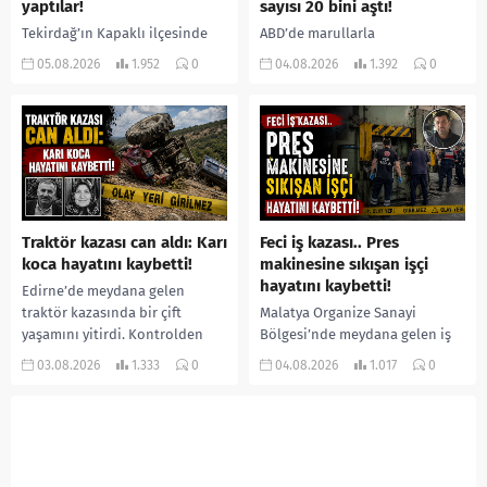
yaptılar!
sayısı 20 bini aştı!
Tekirdağ’ın Kapaklı ilçesinde
ABD’de marullarla
bir kişiyi, arkadaşının eşiyle
ilişkilendirilen siklospora
05.08.2026
1.952
0
04.08.2026
1.392
0
ilişki yaşadığı iddiasıyla
salgını büyümeye devam ediyor.
ormanlık alana götürerek zorla
İlk can kayıplarının yaşandığı
kadın kıyafetleri giydirdiği,
salgında vaka sayısının 20 bini
özür videosu çektirip...
aştığı belirtilirken, sağlık...
Traktör kazası can aldı: Karı
Feci iş kazası.. Pres
koca hayatını kaybetti!
makinesine sıkışan işçi
hayatını kaybetti!
Edirne’de meydana gelen
traktör kazasında bir çift
Malatya Organize Sanayi
yaşamını yitirdi. Kontrolden
Bölgesi’nde meydana gelen iş
çıkarak devrilen traktörün
kazasında, pres makinesine
03.08.2026
1.333
0
04.08.2026
1.017
0
altında kalan Raşit Taşkın ile
sıkışan 46 yaşındaki işçi
eşi Fatma...
Amanullah Seferbay yaşamını
yitirdi. Olayla ilgili...