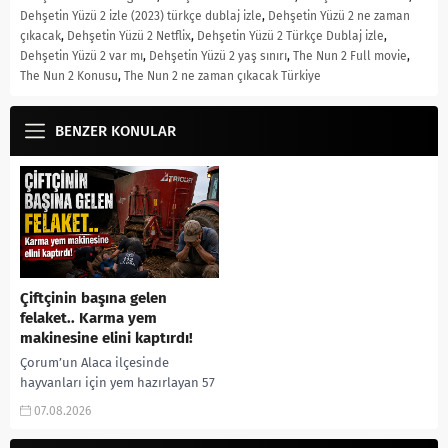
Dehşetin Yüzü 2 izle (2023) türkçe dublaj izle
,
Dehşetin Yüzü 2 ne zaman
çıkacak
,
Dehşetin Yüzü 2 Netflix
,
Dehşetin Yüzü 2 Türkçe Dublaj izle
,
Dehşetin Yüzü 2 var mı
,
Dehşetin Yüzü 2 yaş sınırı
,
The Nun 2 Full movie
,
The Nun 2 Konusu
,
The Nun 2 ne zaman çıkacak Türkiye
BENZER KONULAR
Çiftçinin başına gelen
felaket.. Karma yem
makinesine elini kaptırdı!
Çorum’un Alaca ilçesinde
hayvanları için yem hazırlayan 57
yaşındaki çiftçi, elini yem karma
07.08.2026
makinesine kaptırması sonucu
ağır yaralandı. Olay, Alaca...