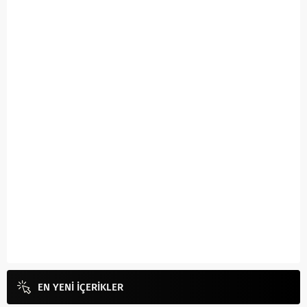
EN YENİ İÇERİKLER