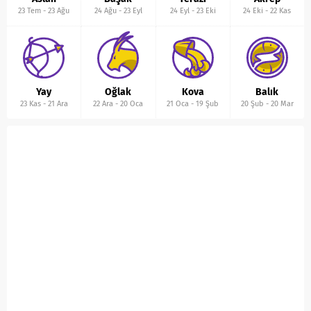
23 Tem
-
23 Ağu
24 Ağu
-
23 Eyl
24 Eyl
-
23 Eki
24 Eki
-
22 Kas
Yay
Oğlak
Kova
Balık
23 Kas
-
21 Ara
22 Ara
-
20 Oca
21 Oca
-
19 Şub
20 Şub
-
20 Mar