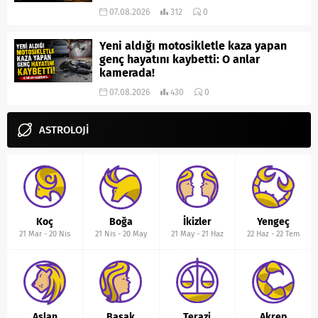
07.08.2026
312
0
Yeni aldığı motosikletle kaza yapan
genç hayatını kaybetti: O anlar
kamerada!
07.08.2026
430
0
ASTROLOJİ
Koç
Boğa
İkizler
Yengeç
21 Mar
-
20 Nis
21 Nis
-
20 May
21 May
-
21 Haz
22 Haz
-
22 Tem
Aslan
Başak
Terazi
Akrep