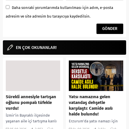
Daha sonraki yorumlarımda kullanılması için adım, e-posta
adresim ve site adresim bu tarayıcıya kaydedilsin.
EN ÇOK OKUNANLAR!
Sürekli annesiyle tartışan
Yatsı namazına gelen
oğlunu pompalı tüfekle
vatandaş dehşetle
vurdu!
karşılaştı: Camide asılı
halde bulundu!
İzmir’in Bayraklı ilçesinde
yaşanan aile içi tartışma kanlı
Erzurum’da yatsı namazı için
bitti. İddiaya göre, uzun süredir
camiye gelen bir vatandaş,