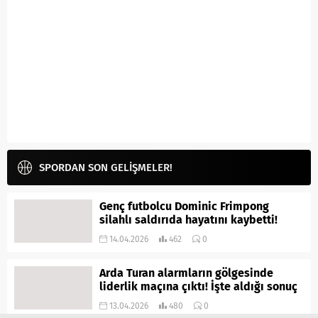
SPORDAN SON GELİŞMELER!
Genç futbolcu Dominic Frimpong
silahlı saldırıda hayatını kaybetti!
14.04.2026
462
0
Arda Turan alarmların gölgesinde
liderlik maçına çıktı! İşte aldığı sonuç
13.04.2026
480
0