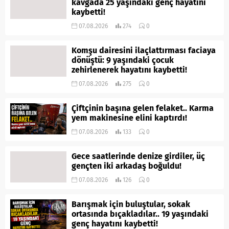
kavgada 25 yaşındaki genç hayatını
kaybetti!
07.08.2026
274
0
Komşu dairesini ilaçlattırması faciaya
dönüştü: 9 yaşındaki çocuk
zehirlenerek hayatını kaybetti!
07.08.2026
275
0
Çiftçinin başına gelen felaket.. Karma
yem makinesine elini kaptırdı!
07.08.2026
133
0
Gece saatlerinde denize girdiler, üç
gençten iki arkadaş boğuldu!
07.08.2026
126
0
Barışmak için buluştular, sokak
ortasında bıçakladılar.. 19 yaşındaki
genç hayatını kaybetti!