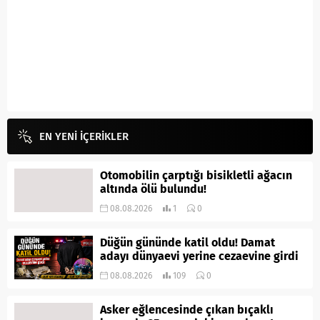
EN YENİ İÇERİKLER
Otomobilin çarptığı bisikletli ağacın
altında ölü bulundu!
08.08.2026
1
0
Düğün gününde katil oldu! Damat
adayı dünyaevi yerine cezaevine girdi
08.08.2026
109
0
Asker eğlencesinde çıkan bıçaklı