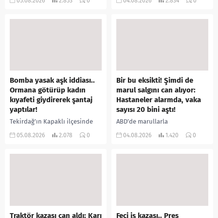
05.08.2026
2.853
0
04.08.2026
2.834
0
annesiyle tartışmalar yaşadığı
içeride bir kişiyi asılı halde
öne sürülen 33 yaşındaki...
buldu. İhbar üzerine olay
yerine sevk edilen...
Bomba yasak aşk iddiası..
Bir bu eksikti! Şimdi de
Ormana götürüp kadın
marul salgını can alıyor:
kıyafeti giydirerek şantaj
Hastaneler alarmda, vaka
yaptılar!
sayısı 20 bini aştı!
Tekirdağ’ın Kapaklı ilçesinde
ABD’de marullarla
bir kişiyi, arkadaşının eşiyle
ilişkilendirilen siklospora
05.08.2026
2.078
0
04.08.2026
1.420
0
ilişki yaşadığı iddiasıyla
salgını büyümeye devam ediyor.
ormanlık alana götürerek zorla
İlk can kayıplarının yaşandığı
kadın kıyafetleri giydirdiği,
salgında vaka sayısının 20 bini
özür videosu çektirip...
aştığı belirtilirken, sağlık...
Traktör kazası can aldı: Karı
Feci iş kazası.. Pres