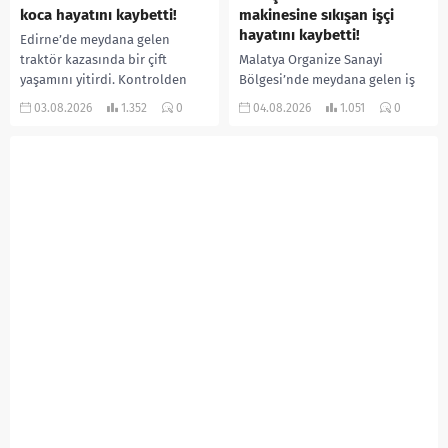
koca hayatını kaybetti!
makinesine sıkışan işçi
hayatını kaybetti!
Edirne’de meydana gelen
traktör kazasında bir çift
Malatya Organize Sanayi
yaşamını yitirdi. Kontrolden
Bölgesi’nde meydana gelen iş
çıkarak devrilen traktörün
kazasında, pres makinesine
03.08.2026
1.352
0
04.08.2026
1.051
0
altında kalan Raşit Taşkın ile
sıkışan 46 yaşındaki işçi
eşi Fatma...
Amanullah Seferbay yaşamını
yitirdi. Olayla ilgili...