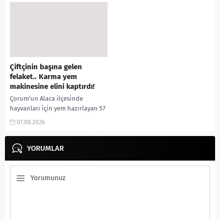
Çiftçinin başına gelen
felaket.. Karma yem
makinesine elini kaptırdı!
Çorum’un Alaca ilçesinde
hayvanları için yem hazırlayan 57
yaşındaki çiftçi, elini yem karma
07.08.2026
makinesine kaptırması sonucu
ağır yaralandı. Olay, Alaca...
YORUMLAR