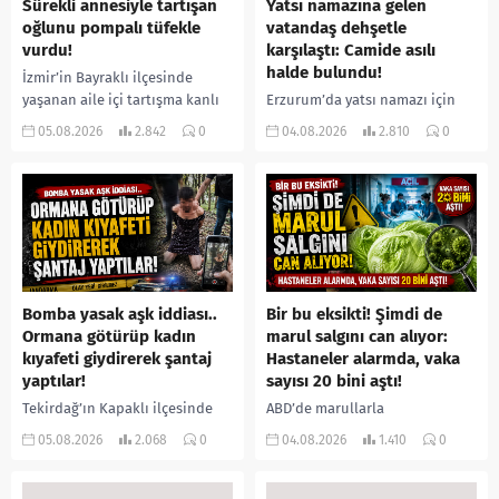
Sürekli annesiyle tartışan
Yatsı namazına gelen
oğlunu pompalı tüfekle
vatandaş dehşetle
vurdu!
karşılaştı: Camide asılı
halde bulundu!
İzmir’in Bayraklı ilçesinde
yaşanan aile içi tartışma kanlı
Erzurum’da yatsı namazı için
bitti. İddiaya göre, uzun süredir
camiye gelen bir vatandaş,
05.08.2026
2.842
0
04.08.2026
2.810
0
annesiyle tartışmalar yaşadığı
içeride bir kişiyi asılı halde
öne sürülen 33 yaşındaki...
buldu. İhbar üzerine olay
yerine sevk edilen...
Bomba yasak aşk iddiası..
Bir bu eksikti! Şimdi de
Ormana götürüp kadın
marul salgını can alıyor:
kıyafeti giydirerek şantaj
Hastaneler alarmda, vaka
yaptılar!
sayısı 20 bini aştı!
Tekirdağ’ın Kapaklı ilçesinde
ABD’de marullarla
bir kişiyi, arkadaşının eşiyle
ilişkilendirilen siklospora
05.08.2026
2.068
0
04.08.2026
1.410
0
ilişki yaşadığı iddiasıyla
salgını büyümeye devam ediyor.
ormanlık alana götürerek zorla
İlk can kayıplarının yaşandığı
kadın kıyafetleri giydirdiği,
salgında vaka sayısının 20 bini