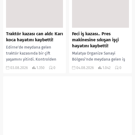
özür videosu çektirip...
aştığı belirtilirken, sağlık...
Traktör kazası can aldı: Karı
Feci iş kazası.. Pres
koca hayatını kaybetti!
makinesine sıkışan işçi
hayatını kaybetti!
Edirne’de meydana gelen
traktör kazasında bir çift
Malatya Organize Sanayi
yaşamını yitirdi. Kontrolden
Bölgesi’nde meydana gelen iş
çıkarak devrilen traktörün
kazasında, pres makinesine
03.08.2026
1.350
0
04.08.2026
1.042
0
altında kalan Raşit Taşkın ile
sıkışan 46 yaşındaki işçi
eşi Fatma...
Amanullah Seferbay yaşamını
yitirdi. Olayla ilgili...