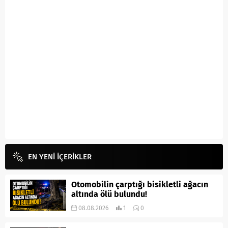
EN YENİ İÇERİKLER
Otomobilin çarptığı bisikletli ağacın
altında ölü bulundu!
08.08.2026
1
0