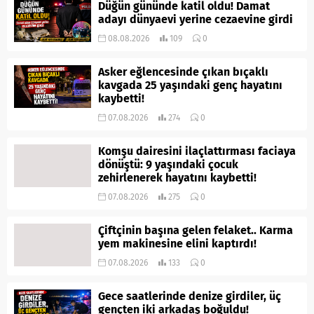
Düğün gününde katil oldu! Damat
adayı dünyaevi yerine cezaevine girdi
08.08.2026
109
0
Asker eğlencesinde çıkan bıçaklı
kavgada 25 yaşındaki genç hayatını
kaybetti!
07.08.2026
274
0
Komşu dairesini ilaçlattırması faciaya
dönüştü: 9 yaşındaki çocuk
zehirlenerek hayatını kaybetti!
07.08.2026
275
0
Çiftçinin başına gelen felaket.. Karma
yem makinesine elini kaptırdı!
07.08.2026
133
0
Gece saatlerinde denize girdiler, üç
gençten iki arkadaş boğuldu!