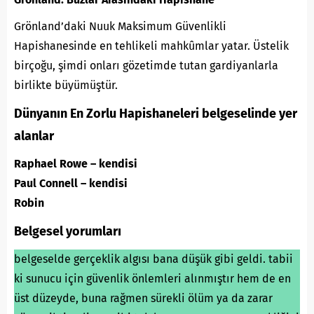
Grönland’daki Nuuk Maksimum Güvenlikli
Hapishanesinde en tehlikeli mahkûmlar yatar. Üstelik
birçoğu, şimdi onları gözetimde tutan gardiyanlarla
birlikte büyümüştür.
Dünyanın En Zorlu Hapishaneleri belgeselinde yer
alanlar
Raphael Rowe – kendisi
Paul Connell – kendisi
Robin
Belgesel yorumları
belgeselde gerçeklik algısı bana düşük gibi geldi. tabii
ki sunucu için güvenlik önlemleri alınmıştır hem de en
üst düzeyde, buna rağmen sürekli ölüm ya da zarar