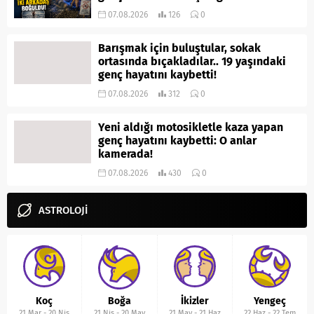
07.08.2026
126
0
Barışmak için buluştular, sokak
ortasında bıçakladılar.. 19 yaşındaki
genç hayatını kaybetti!
07.08.2026
312
0
Yeni aldığı motosikletle kaza yapan
genç hayatını kaybetti: O anlar
kamerada!
07.08.2026
430
0
ASTROLOJİ
Koç
Boğa
İkizler
Yengeç
21 Mar
-
20 Nis
21 Nis
-
20 May
21 May
-
21 Haz
22 Haz
-
22 Tem