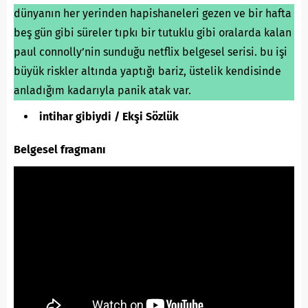
dünyanın her yerinden hapishaneleri gezen ve bir hafta
beş gün gibi süreler tıpkı bir tutuklu gibi oralarda kalan
paul connolly’nin sunduğu netflix belgesel serisi. bu işi
büyük riskler altında yaptığı bariz, üstelik kendisinde
anladığım kadarıyla panik atak var.
intihar gibiydi / Ekşi Sözlük
Belgesel fragmanı