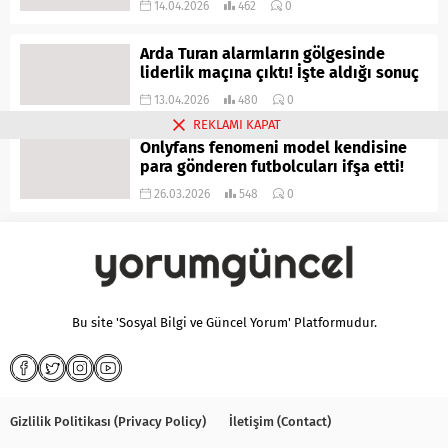
14.04.2026
462
0
Arda Turan alarmların gölgesinde
liderlik maçına çıktı! İşte aldığı sonuç
13.04.2026
480
0
REKLAMI KAPAT
Onlyfans fenomeni model kendisine
para gönderen futbolcuları ifşa etti!
26.03.2026
548
0
Bu site 'Sosyal Bilgi ve Güncel Yorum' Platformudur.
Gizlilik Politikası (Privacy Policy)
İletişim (Contact)