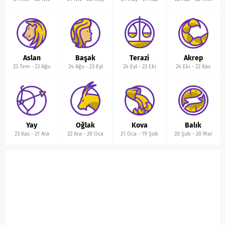
Aslan
Başak
Terazi
Akrep
23 Tem
-
23 Ağu
24 Ağu
-
23 Eyl
24 Eyl
-
23 Eki
24 Eki
-
22 Kas
Yay
Oğlak
Kova
Balık
23 Kas
-
21 Ara
22 Ara
-
20 Oca
21 Oca
-
19 Şub
20 Şub
-
20 Mar