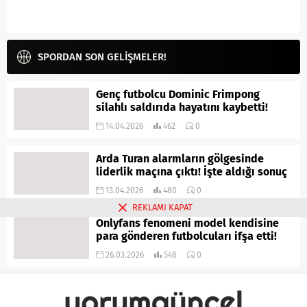
SPORDAN SON GELİŞMELER!
Genç futbolcu Dominic Frimpong
silahlı saldırıda hayatını kaybetti!
14.04.2026
462
0
Arda Turan alarmların gölgesinde
liderlik maçına çıktı! İşte aldığı sonuç
13.04.2026
480
0
REKLAMI KAPAT
Onlyfans fenomeni model kendisine
para gönderen futbolcuları ifşa etti!
26.03.2026
548
0