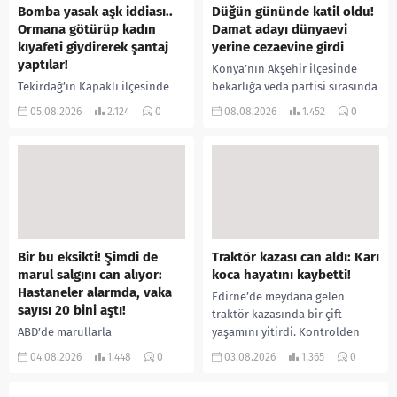
Bomba yasak aşk iddiası..
Düğün gününde katil oldu!
Ormana götürüp kadın
Damat adayı dünyaevi
kıyafeti giydirerek şantaj
yerine cezaevine girdi
yaptılar!
Konya’nın Akşehir ilçesinde
Tekirdağ’ın Kapaklı ilçesinde
bekarlığa veda partisi sırasında
bir kişiyi, arkadaşının eşiyle
çıkan kavgada bir kişi hayatını
05.08.2026
2.124
0
08.08.2026
1.452
0
ilişki yaşadığı iddiasıyla
kaybetti. Husumetlisini sopayla
ormanlık alana götürerek zorla
darbederek ölümüne neden
kadın kıyafetleri giydirdiği,
olduğu iddia...
özür videosu çektirip...
Bir bu eksikti! Şimdi de
Traktör kazası can aldı: Karı
marul salgını can alıyor:
koca hayatını kaybetti!
Hastaneler alarmda, vaka
Edirne’de meydana gelen
sayısı 20 bini aştı!
traktör kazasında bir çift
ABD’de marullarla
yaşamını yitirdi. Kontrolden
ilişkilendirilen siklospora
çıkarak devrilen traktörün
04.08.2026
1.448
0
03.08.2026
1.365
0
salgını büyümeye devam ediyor.
altında kalan Raşit Taşkın ile
İlk can kayıplarının yaşandığı
eşi Fatma...