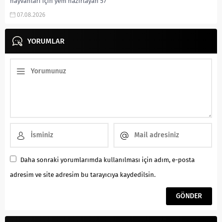
hayvanları için yem hazırlayan 57
yaşındaki çiftçi, elini yem karma
07.08.2026
makinesine kaptırması sonucu
ağır yaralandı. Olay, Alaca...
YORUMLAR
Daha sonraki yorumlarımda kullanılması için adım, e-posta
adresim ve site adresim bu tarayıcıya kaydedilsin.