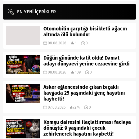
EN YENİ İÇERİKLER
Otomobilin çarptığı bisikletli ağacın
altında ölü bulundu!
08.08.2026
1
0
Düğün gününde katil oldu! Damat
adayı dünyaevi yerine cezaevine girdi
08.08.2026
109
0
Asker eğlencesinde çıkan bıçaklı
kavgada 25 yaşındaki genç hayatını
kaybetti!
07.08.2026
274
0
Komşu dairesini ilaçlattırması faciaya
dönüştü: 9 yaşındaki çocuk
zehirlenerek hayatını kaybetti!