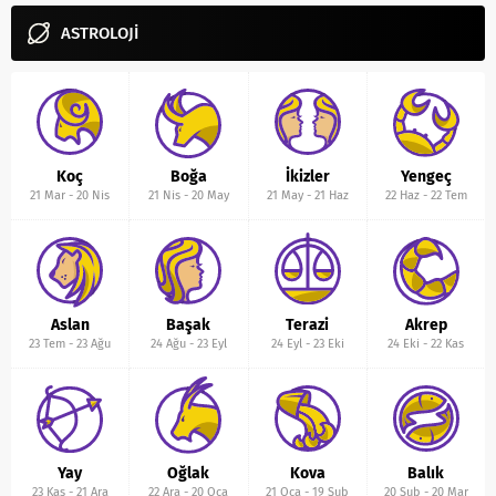
ASTROLOJİ
Koç
Boğa
İkizler
Yengeç
21 Mar
-
20 Nis
21 Nis
-
20 May
21 May
-
21 Haz
22 Haz
-
22 Tem
Aslan
Başak
Terazi
Akrep
23 Tem
-
23 Ağu
24 Ağu
-
23 Eyl
24 Eyl
-
23 Eki
24 Eki
-
22 Kas
Yay
Oğlak
Kova
Balık
23 Kas
-
21 Ara
22 Ara
-
20 Oca
21 Oca
-
19 Şub
20 Şub
-
20 Mar