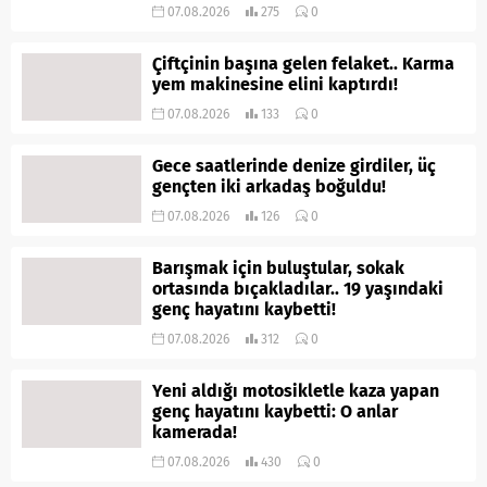
07.08.2026
275
0
Çiftçinin başına gelen felaket.. Karma
yem makinesine elini kaptırdı!
07.08.2026
133
0
Gece saatlerinde denize girdiler, üç
gençten iki arkadaş boğuldu!
07.08.2026
126
0
Barışmak için buluştular, sokak
ortasında bıçakladılar.. 19 yaşındaki
genç hayatını kaybetti!
07.08.2026
312
0
Yeni aldığı motosikletle kaza yapan
genç hayatını kaybetti: O anlar
kamerada!
07.08.2026
430
0