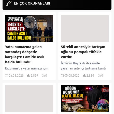
EN ÇOK OKUNANLAR!
Yatsı namazına gelen
Sürekli annesiyle tartışan
vatandaş dehşetle
oğlunu pompalı tüfekle
karşılaştı: Camide asılı
vurdu!
halde bulundu!
İzmir’in Bayraklı ilçesinde
Erzurum’da yatsı namazı için
yaşanan aile içi tartışma kanlı
camiye gelen bir vatandaş,
bitti. İddiaya göre, uzun süredir
04.08.2026
2.899
0
05.08.2026
2.886
0
içeride bir kişiyi asılı halde
annesiyle tartışmalar yaşadığı
buldu. İhbar üzerine olay
öne sürülen 33 yaşındaki...
yerine sevk edilen...