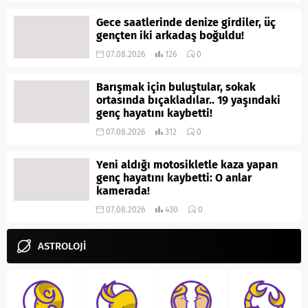
Gece saatlerinde denize girdiler, üç
gençten iki arkadaş boğuldu!
07.08.2026
126
0
Barışmak için buluştular, sokak
ortasında bıçakladılar.. 19 yaşındaki
genç hayatını kaybetti!
07.08.2026
312
0
Yeni aldığı motosikletle kaza yapan
genç hayatını kaybetti: O anlar
kamerada!
07.08.2026
430
0
ASTROLOJİ