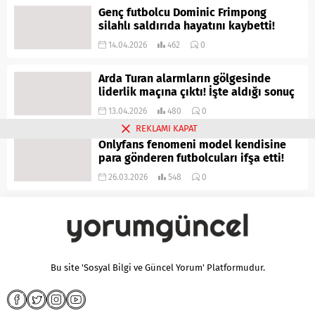
Genç futbolcu Dominic Frimpong
silahlı saldırıda hayatını kaybetti!
14.04.2026
462
0
Arda Turan alarmların gölgesinde
liderlik maçına çıktı! İşte aldığı sonuç
13.04.2026
480
0
REKLAMI KAPAT
Onlyfans fenomeni model kendisine
para gönderen futbolcuları ifşa etti!
26.03.2026
548
0
Bu site 'Sosyal Bilgi ve Güncel Yorum' Platformudur.