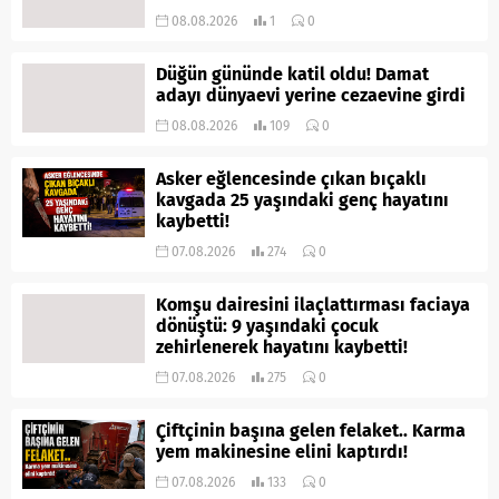
08.08.2026
1
0
Düğün gününde katil oldu! Damat
adayı dünyaevi yerine cezaevine girdi
08.08.2026
109
0
Asker eğlencesinde çıkan bıçaklı
kavgada 25 yaşındaki genç hayatını
kaybetti!
07.08.2026
274
0
Komşu dairesini ilaçlattırması faciaya
dönüştü: 9 yaşındaki çocuk
zehirlenerek hayatını kaybetti!
07.08.2026
275
0
Çiftçinin başına gelen felaket.. Karma
yem makinesine elini kaptırdı!
07.08.2026
133
0