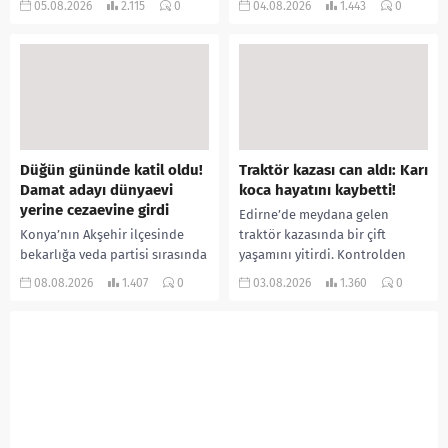
05.08.2026
2.115
0
04.08.2026
1.443
0
ilişki yaşadığı iddiasıyla
salgını büyümeye devam ediyor.
ormanlık alana götürerek zorla
İlk can kayıplarının yaşandığı
kadın kıyafetleri giydirdiği,
salgında vaka sayısının 20 bini
özür videosu çektirip...
aştığı belirtilirken, sağlık...
Düğün gününde katil oldu!
Traktör kazası can aldı: Karı
Damat adayı dünyaevi
koca hayatını kaybetti!
yerine cezaevine girdi
Edirne’de meydana gelen
Konya’nın Akşehir ilçesinde
traktör kazasında bir çift
bekarlığa veda partisi sırasında
yaşamını yitirdi. Kontrolden
çıkan kavgada bir kişi hayatını
çıkarak devrilen traktörün
08.08.2026
1.407
0
03.08.2026
1.360
0
kaybetti. Husumetlisini sopayla
altında kalan Raşit Taşkın ile
darbederek ölümüne neden
eşi Fatma...
olduğu iddia...