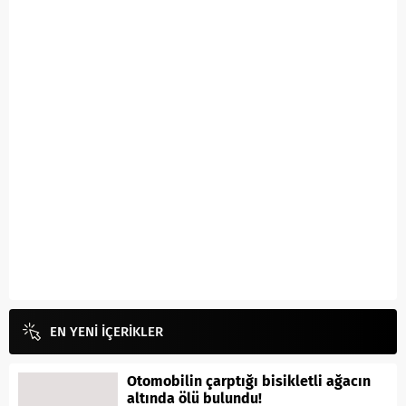
EN YENİ İÇERİKLER
Otomobilin çarptığı bisikletli ağacın
altında ölü bulundu!