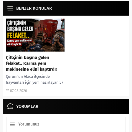
BENZER KONULAR
Çiftçinin başına gelen
felaket.. Karma yem
makinesine elini kaptırdı!
Çorum’un Alaca ilçesinde
hayvanları için yem hazırlayan 57
yaşındaki çiftçi, elini yem karma
07.08.2026
makinesine kaptırması sonucu
ağır yaralandı. Olay, Alaca...
YORUMLAR