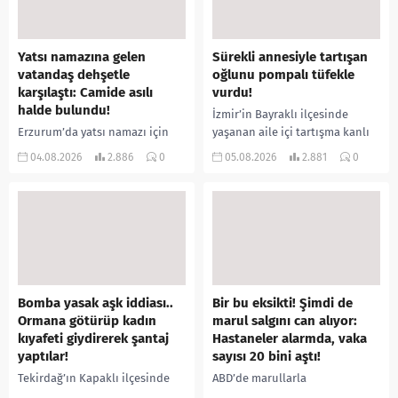
Yatsı namazına gelen
Sürekli annesiyle tartışan
vatandaş dehşetle
oğlunu pompalı tüfekle
karşılaştı: Camide asılı
vurdu!
halde bulundu!
İzmir’in Bayraklı ilçesinde
Erzurum’da yatsı namazı için
yaşanan aile içi tartışma kanlı
camiye gelen bir vatandaş,
bitti. İddiaya göre, uzun süredir
04.08.2026
2.886
0
05.08.2026
2.881
0
içeride bir kişiyi asılı halde
annesiyle tartışmalar yaşadığı
buldu. İhbar üzerine olay
öne sürülen 33 yaşındaki...
yerine sevk edilen...
Bomba yasak aşk iddiası..
Bir bu eksikti! Şimdi de
Ormana götürüp kadın
marul salgını can alıyor:
kıyafeti giydirerek şantaj
Hastaneler alarmda, vaka
yaptılar!
sayısı 20 bini aştı!
Tekirdağ’ın Kapaklı ilçesinde
ABD’de marullarla
bir kişiyi, arkadaşının eşiyle
ilişkilendirilen siklospora