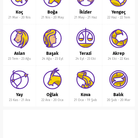
Koç
Boğa
İkizler
Yengeç
21 Mar
-
20 Nis
21 Nis
-
20 May
21 May
-
21 Haz
22 Haz
-
22 Tem
Aslan
Başak
Terazi
Akrep
23 Tem
-
23 Ağu
24 Ağu
-
23 Eyl
24 Eyl
-
23 Eki
24 Eki
-
22 Kas
Yay
Oğlak
Kova
Balık
23 Kas
-
21 Ara
22 Ara
-
20 Oca
21 Oca
-
19 Şub
20 Şub
-
20 Mar