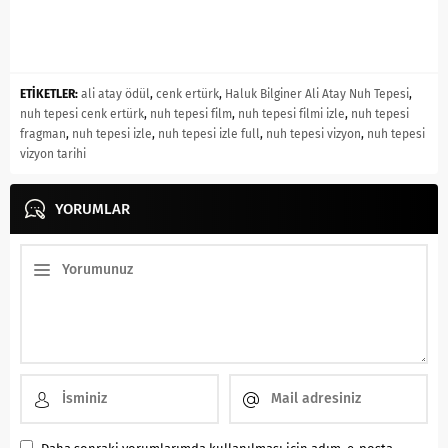
ETİKETLER:
ali atay ödül
,
cenk ertürk
,
Haluk Bilginer Ali Atay Nuh Tepesi
,
nuh tepesi cenk ertürk
,
nuh tepesi film
,
nuh tepesi filmi izle
,
nuh tepesi
fragman
,
nuh tepesi izle
,
nuh tepesi izle full
,
nuh tepesi vizyon
,
nuh tepesi
vizyon tarihi
YORUMLAR