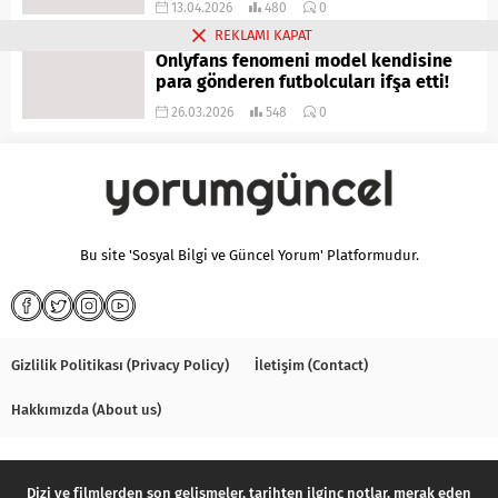
13.04.2026
480
0
REKLAMI KAPAT
Onlyfans fenomeni model kendisine
para gönderen futbolcuları ifşa etti!
26.03.2026
548
0
Bu site 'Sosyal Bilgi ve Güncel Yorum' Platformudur.
Gizlilik Politikası (Privacy Policy)
İletişim (Contact)
Hakkımızda (About us)
Dizi ve filmlerden son gelişmeler, tarihten ilginç notlar, merak eden