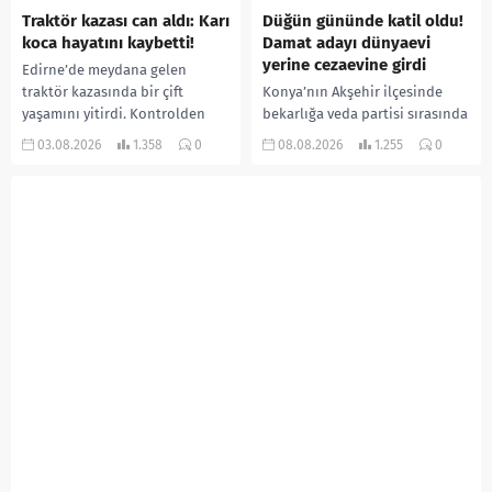
Traktör kazası can aldı: Karı
Düğün gününde katil oldu!
koca hayatını kaybetti!
Damat adayı dünyaevi
yerine cezaevine girdi
Edirne’de meydana gelen
traktör kazasında bir çift
Konya’nın Akşehir ilçesinde
yaşamını yitirdi. Kontrolden
bekarlığa veda partisi sırasında
çıkarak devrilen traktörün
çıkan kavgada bir kişi hayatını
03.08.2026
1.358
0
08.08.2026
1.255
0
altında kalan Raşit Taşkın ile
kaybetti. Husumetlisini sopayla
eşi Fatma...
darbederek ölümüne neden
olduğu iddia...