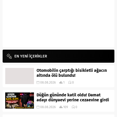
EN YENİ İÇERİKLER
Otomobilin çarptığı bisikletli ağacın
altında ölü bulundu!
08.08.2026
1
0
Düğün gününde katil oldu! Damat
adayı dünyaevi yerine cezaevine girdi
08.08.2026
109
0