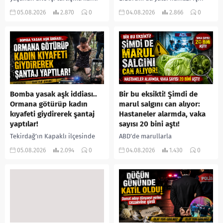
bitti. İddiaya göre, uzun süredir
camiye gelen bir vatandaş,
05.08.2026
2.870
0
04.08.2026
2.866
0
annesiyle tartışmalar yaşadığı
içeride bir kişiyi asılı halde
öne sürülen 33 yaşındaki...
buldu. İhbar üzerine olay
yerine sevk edilen...
Bomba yasak aşk iddiası..
Bir bu eksikti! Şimdi de
Ormana götürüp kadın
marul salgını can alıyor:
kıyafeti giydirerek şantaj
Hastaneler alarmda, vaka
yaptılar!
sayısı 20 bini aştı!
Tekirdağ’ın Kapaklı ilçesinde
ABD’de marullarla
bir kişiyi, arkadaşının eşiyle
ilişkilendirilen siklospora
05.08.2026
2.094
0
04.08.2026
1.430
0
ilişki yaşadığı iddiasıyla
salgını büyümeye devam ediyor.
ormanlık alana götürerek zorla
İlk can kayıplarının yaşandığı
kadın kıyafetleri giydirdiği,
salgında vaka sayısının 20 bini
özür videosu çektirip...
aştığı belirtilirken, sağlık...