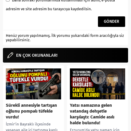
Daha sonraki yorumlarımda kullanılması için adım, e-posta
adresim ve site adresim bu tarayıcıya kaydedilsin.
Henüz yorum yapılmamış. İlk yorumu yukarıdaki form aracılığıyla siz
yapabilirsiniz.
EN ÇOK OKUNANLAR!
Sürekli annesiyle tartışan
Yatsı namazına gelen
oğlunu pompalı tüfekle
vatandaş dehşetle
vurdu!
karşılaştı: Camide asılı
halde bulundu!
İzmir’in Bayraklı ilçesinde
yaşanan aile içi tartışma kanlı
Erzurum’da yatsı namazı için