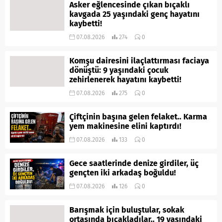
Asker eğlencesinde çıkan bıçaklı
kavgada 25 yaşındaki genç hayatını
kaybetti!
07.08.2026
274
0
Komşu dairesini ilaçlattırması faciaya
dönüştü: 9 yaşındaki çocuk
zehirlenerek hayatını kaybetti!
07.08.2026
275
0
Çiftçinin başına gelen felaket.. Karma
yem makinesine elini kaptırdı!
07.08.2026
133
0
Gece saatlerinde denize girdiler, üç
gençten iki arkadaş boğuldu!
07.08.2026
126
0
Barışmak için buluştular, sokak
ortasında bıçakladılar.. 19 yaşındaki