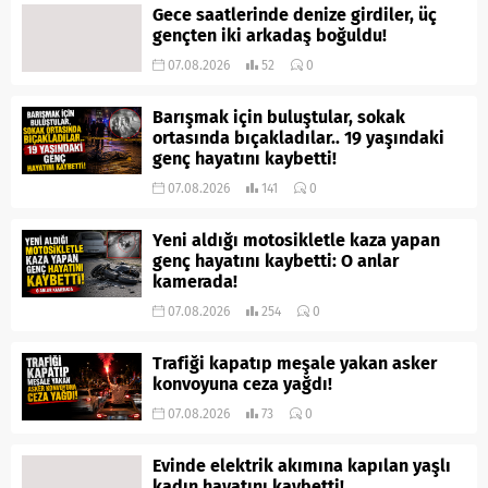
Gece saatlerinde denize girdiler, üç
gençten iki arkadaş boğuldu!
07.08.2026
52
0
Barışmak için buluştular, sokak
ortasında bıçakladılar.. 19 yaşındaki
genç hayatını kaybetti!
07.08.2026
141
0
Yeni aldığı motosikletle kaza yapan
genç hayatını kaybetti: O anlar
kamerada!
07.08.2026
254
0
Trafiği kapatıp meşale yakan asker
konvoyuna ceza yağdı!
07.08.2026
73
0
Evinde elektrik akımına kapılan yaşlı
kadın hayatını kaybetti!