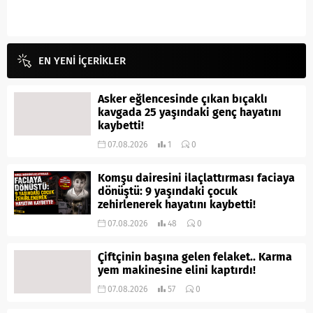
EN YENİ İÇERİKLER
Asker eğlencesinde çıkan bıçaklı
kavgada 25 yaşındaki genç hayatını
kaybetti!
07.08.2026
1
0
Komşu dairesini ilaçlattırması faciaya
dönüştü: 9 yaşındaki çocuk
zehirlenerek hayatını kaybetti!
07.08.2026
48
0
Çiftçinin başına gelen felaket.. Karma
yem makinesine elini kaptırdı!
07.08.2026
57
0