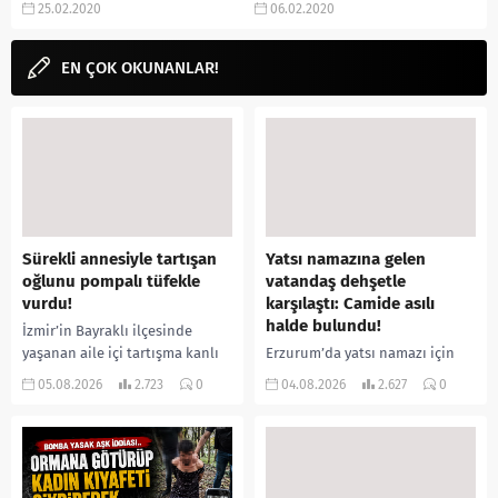
25.02.2020
06.02.2020
yapan ve buradan iki ödülle
Ödülleri, fragmanı, zile gibi
dönen Nuh Tepesi filmi oldukça...
aramalarınıza YORUM...
EN ÇOK OKUNANLAR!
Sürekli annesiyle tartışan
Yatsı namazına gelen
oğlunu pompalı tüfekle
vatandaş dehşetle
vurdu!
karşılaştı: Camide asılı
halde bulundu!
İzmir’in Bayraklı ilçesinde
yaşanan aile içi tartışma kanlı
Erzurum’da yatsı namazı için
bitti. İddiaya göre, uzun süredir
camiye gelen bir vatandaş,
05.08.2026
2.723
0
04.08.2026
2.627
0
annesiyle tartışmalar yaşadığı
içeride bir kişiyi asılı halde
öne sürülen 33 yaşındaki...
buldu. İhbar üzerine olay
yerine sevk edilen...