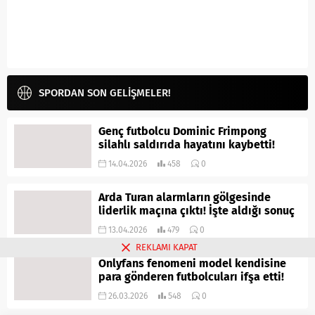
SPORDAN SON GELİŞMELER!
Genç futbolcu Dominic Frimpong
silahlı saldırıda hayatını kaybetti!
14.04.2026
458
0
Arda Turan alarmların gölgesinde
liderlik maçına çıktı! İşte aldığı sonuç
13.04.2026
479
0
REKLAMI KAPAT
Onlyfans fenomeni model kendisine
para gönderen futbolcuları ifşa etti!
26.03.2026
548
0