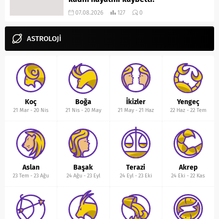
07.08.2026
127
0
ASTROLOJİ
Koç
Boğa
İkizler
Yengeç
21 Mar
-
20 Nis
21 Nis
-
20 May
21 May
-
21 Haz
22 Haz
-
22 Tem
Aslan
Başak
Terazi
Akrep
23 Tem
-
23 Ağu
24 Ağu
-
23 Eyl
24 Eyl
-
23 Eki
24 Eki
-
22 Kas