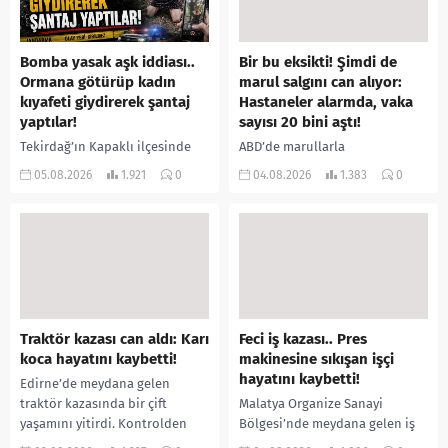
Bomba yasak aşk iddiası..
Bir bu eksikti! Şimdi de
Ormana götürüp kadın
marul salgını can alıyor:
kıyafeti giydirerek şantaj
Hastaneler alarmda, vaka
yaptılar!
sayısı 20 bini aştı!
Tekirdağ’ın Kapaklı ilçesinde
ABD’de marullarla
bir kişiyi, arkadaşının eşiyle
ilişkilendirilen siklospora
05.08.2026
1.921
0
04.08.2026
1.383
0
ilişki yaşadığı iddiasıyla
salgını büyümeye devam ediyor.
ormanlık alana götürerek zorla
İlk can kayıplarının yaşandığı
kadın kıyafetleri giydirdiği,
salgında vaka sayısının 20 bini
özür videosu çektirip...
aştığı belirtilirken, sağlık...
Traktör kazası can aldı: Karı
Feci iş kazası.. Pres
koca hayatını kaybetti!
makinesine sıkışan işçi
hayatını kaybetti!
Edirne’de meydana gelen
traktör kazasında bir çift
Malatya Organize Sanayi
yaşamını yitirdi. Kontrolden
Bölgesi’nde meydana gelen iş
çıkarak devrilen traktörün
kazasında, pres makinesine