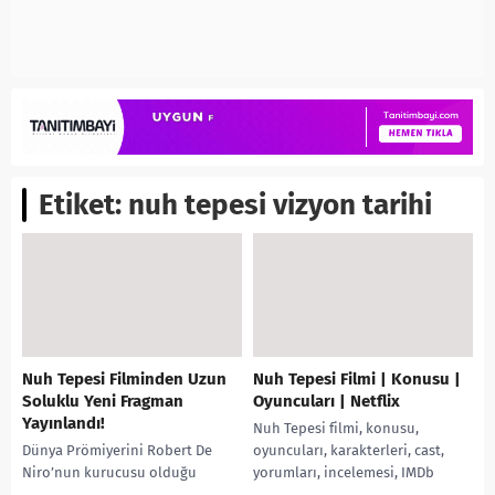
Etiket:
nuh tepesi vizyon tarihi
Nuh Tepesi Filminden Uzun
Nuh Tepesi Filmi | Konusu |
Soluklu Yeni Fragman
Oyuncuları | Netflix
Yayınlandı!
Nuh Tepesi filmi, konusu,
Dünya Prömiyerini Robert De
oyuncuları, karakterleri, cast,
Niro’nun kurucusu olduğu
yorumları, incelemesi, IMDb
18.Tribeca Film Festivali’nde
puanı, Ekşi yorumları, Netflix,