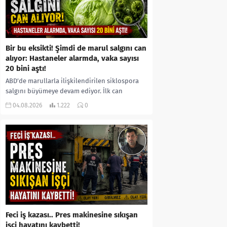
Bir bu eksikti! Şimdi de marul salgını can
alıyor: Hastaneler alarmda, vaka sayısı
20 bini aştı!
ABD’de marullarla ilişkilendirilen siklospora
salgını büyümeye devam ediyor. İlk can
kayıplarının yaşandığı salgında vaka sayısının
04.08.2026
1.222
0
20 bini aştığı belirtilirken, sağlık...
Feci iş kazası.. Pres makinesine sıkışan
işçi hayatını kaybetti!