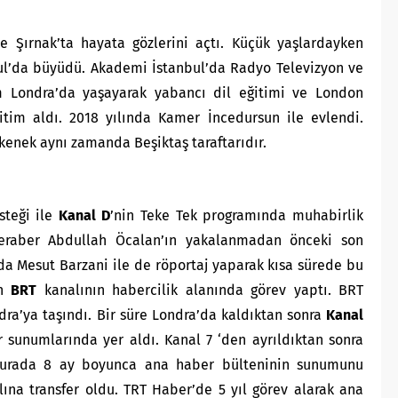
 Şırnak’ta hayata gözlerini açtı. Küçük yaşlardayken
nbul’da büyüdü. Akademi İstanbul’da Radyo Televizyon ve
Londra’da yaşayarak yabancı dil eğitimi ve London
ğitim aldı. 2018 yılında Kamer İncedursun ile evlendi.
enek aynı zamanda Beşiktaş taraftarıdır.
steği ile
Kanal D
’nin Teke Tek programında muhabirlik
 beraber Abdullah Öcalan’ın yakalanmadan önceki son
nda Mesut Barzani ile de röportaj yaparak kısa sürede bu
an
BRT
kanalının habercilik alanında görev yaptı. BRT
ra’ya taşındı. Bir süre Londra’da kaldıktan sonra
Kanal
 sunumlarında yer aldı. Kanal 7 ‘den ayrıldıktan sonra
burada 8 ay boyunca ana haber bülteninin sunumunu
ına transfer oldu. TRT Haber’de 5 yıl görev alarak ana