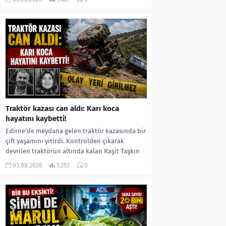
kıyafetleri giydirdiği, özür videosu çektirip...
Traktör kazası can aldı: Karı koca
hayatını kaybetti!
Edirne’de meydana gelen traktör kazasında bir
çift yaşamını yitirdi. Kontrolden çıkarak
devrilen traktörün altında kalan Raşit Taşkın
ile eşi Fatma...
03.08.2026
1.253
0