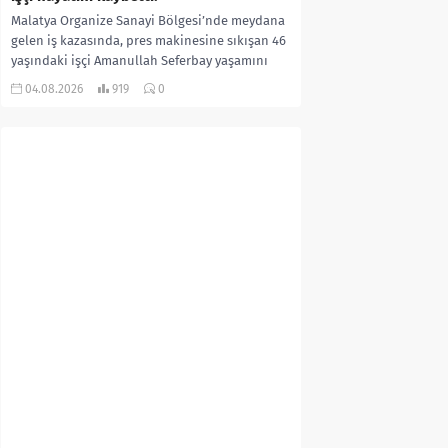
Malatya Organize Sanayi Bölgesi’nde meydana
gelen iş kazasında, pres makinesine sıkışan 46
yaşındaki işçi Amanullah Seferbay yaşamını
yitirdi. Olayla ilgili...
04.08.2026
919
0