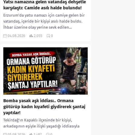
Yatsı namazına gelen vatandaş dehşetle
karşılaştı: Camide asılı halde bulundu!
Erzurum’da yatsı namazı için camiye gelen bir
vatandaş, içeride bir kişiyi asılı halde buldu.
İhbar üzerine olay yerine sevk edilen...
04.08.2026
2.055
0
Bomba yasak aşk iddiası.. Ormana
götürüp kadın kıyafeti giydirerek şantaj
yaptılar!
Tekirdağ’ın Kapaklı ilçesinde bir kişiyi,
arkadaşının eşiyle ilişki yaşadığı iddiasıyla
ormanlık alana götürerek zorla kadın
05.08.2026
1.487
0