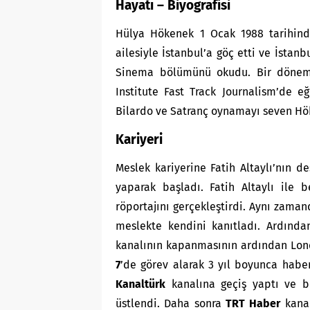
Hayatı – Biyografisi
Hülya Hökenek 1 Ocak 1988 tarihinde
ailesiyle İstanbul’a göç etti ve İsta
Sinema bölümünü okudu. Bir dönem 
Institute Fast Track Journalism’de e
Bilardo ve Satranç oynamayı seven Hök
Kariyeri
Meslek kariyerine Fatih Altaylı’nın de
yaparak başladı. Fatih Altaylı ile
röportajını gerçekleştirdi. Aynı zama
meslekte kendini kanıtladı. Ardınd
kanalının kapanmasının ardından Lond
7
’de görev alarak 3 yıl boyunca haber
Kanaltürk
kanalına geçiş yaptı ve 
üstlendi. Daha sonra
TRT Haber
kanal