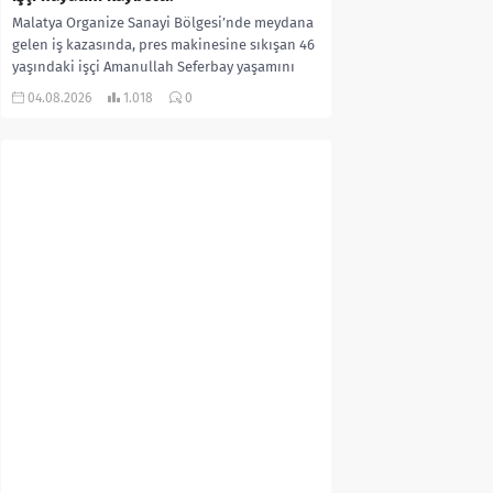
Malatya Organize Sanayi Bölgesi’nde meydana
gelen iş kazasında, pres makinesine sıkışan 46
yaşındaki işçi Amanullah Seferbay yaşamını
yitirdi. Olayla ilgili...
04.08.2026
1.018
0