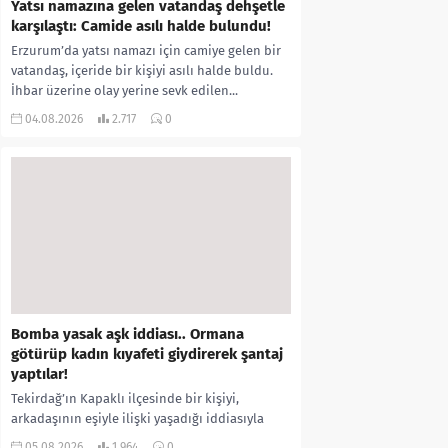
Yatsı namazına gelen vatandaş dehşetle
karşılaştı: Camide asılı halde bulundu!
Erzurum’da yatsı namazı için camiye gelen bir
vatandaş, içeride bir kişiyi asılı halde buldu.
İhbar üzerine olay yerine sevk edilen...
04.08.2026
2.717
0
Bomba yasak aşk iddiası.. Ormana
götürüp kadın kıyafeti giydirerek şantaj
yaptılar!
Tekirdağ’ın Kapaklı ilçesinde bir kişiyi,
arkadaşının eşiyle ilişki yaşadığı iddiasıyla
ormanlık alana götürerek zorla kadın
05.08.2026
1.964
0