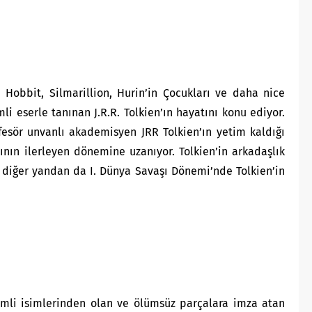
e Hobbit, Silmarillion, Hurin’in Çocukları ve daha nice
i eserle tanınan J.R.R. Tolkien’ın hayatını konu ediyor.
profesör unvanlı akademisyen JRR Tolkien’ın yetim kaldığı
ın ilerleyen dönemine uzanıyor. Tolkien’in arkadaşlık
n diğer yandan da I. Dünya Savaşı Dönemi’nde Tolkien’in
mli isimlerinden olan ve ölümsüz parçalara imza atan