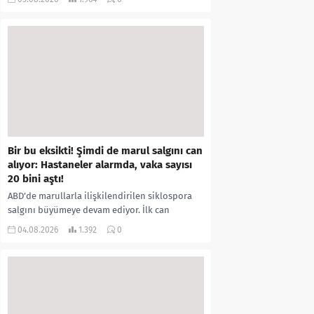
kıyafetleri giydirdiği, özür videosu çektirip...
Bir bu eksikti! Şimdi de marul salgını can
alıyor: Hastaneler alarmda, vaka sayısı
20 bini aştı!
ABD’de marullarla ilişkilendirilen siklospora
salgını büyümeye devam ediyor. İlk can
kayıplarının yaşandığı salgında vaka sayısının
04.08.2026
1.392
0
20 bini aştığı belirtilirken, sağlık...