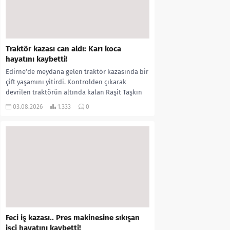
Traktör kazası can aldı: Karı koca
hayatını kaybetti!
Edirne’de meydana gelen traktör kazasında bir
çift yaşamını yitirdi. Kontrolden çıkarak
devrilen traktörün altında kalan Raşit Taşkın
ile eşi Fatma...
03.08.2026
1.333
0
Feci iş kazası.. Pres makinesine sıkışan
işçi hayatını kaybetti!