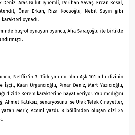
ek Deniz, Aras Bulut İynemli, Perihan Savaş, Ercan Kesal,
tendil, Öner Erkan, Rıza Kocaoğlu, Nebil Sayın gibi
n karakteri oynadı.
minde başrol oynayan oyuncu, Afra Saraçoğlu ile birlikte
andırmıştı.
uncu, Netflix’in 3. Türk yapımı olan Aşk 101 adlı dizinin
 İşçil, Kaan Urgancıoğlu, Pınar Deniz, Mert Yazıcıoğlu,
dığı dizide Kerem karakterine hayat veriyor. Yapımcılığını
ği Ahmet Katıksız, senaryosunu ise Ufak Tefek Cinayetler,
nu yazan Meriç Acemi yazdı. 8 bölümden oluşan dizi 24
k.