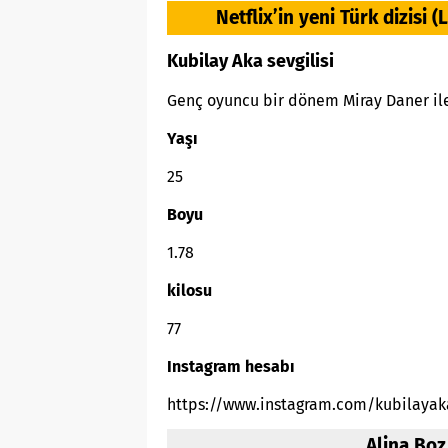
Netflix’in yeni Türk dizisi (
Kubilay Aka sevgilisi
Genç oyuncu bir dönem Miray Daner ile
Yaşı
25
Boyu
1.78
kilosu
77
Instagram hesabı
https://www.instagram.com/kubilayak
Alina Boz