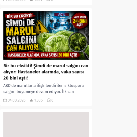
kıyafetleri giydirdiği, özür videosu çektirip...
Bir bu eksikti! Şimdi de marul salgını can
alıyor: Hastaneler alarmda, vaka sayısı
20 bini aştı!
ABD’de marullarla ilişkilendirilen siklospora
salgını büyümeye devam ediyor. İlk can
kayıplarının yaşandığı salgında vaka sayısının
04.08.2026
1.386
0
20 bini aştığı belirtilirken, sağlık...