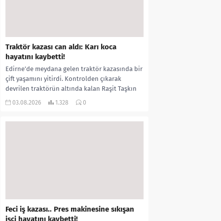
Traktör kazası can aldı: Karı koca
hayatını kaybetti!
Edirne’de meydana gelen traktör kazasında bir
çift yaşamını yitirdi. Kontrolden çıkarak
devrilen traktörün altında kalan Raşit Taşkın
ile eşi Fatma...
03.08.2026
1.328
0
Feci iş kazası.. Pres makinesine sıkışan
işçi hayatını kaybetti!