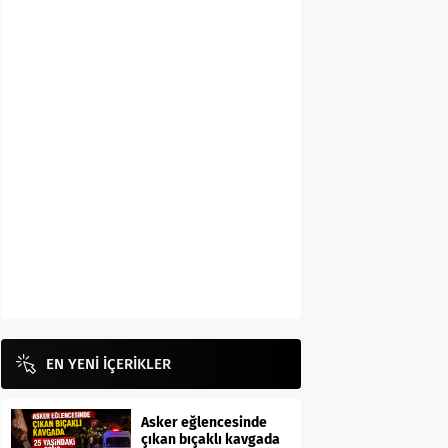
EN YENİ İÇERİKLER
Asker eğlencesinde
çıkan bıçaklı kavgada