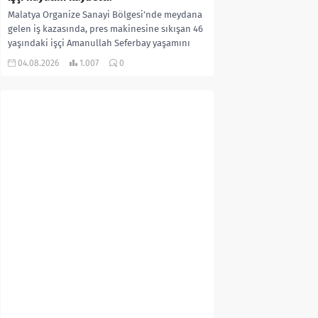
Malatya Organize Sanayi Bölgesi’nde meydana
gelen iş kazasında, pres makinesine sıkışan 46
yaşındaki işçi Amanullah Seferbay yaşamını
yitirdi. Olayla ilgili...
04.08.2026
1.007
0