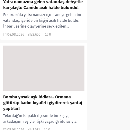
Yatsı namazına gelen vatandaş dehşetle
karşılaştı: Camide asılı halde bulundu!
Erzurum’da yatsı namazı için camiye gelen bir
vatandaş, içeride bir kişiyi asılı halde buldu.
İhbar üzerine olay yerine sevk edilen...
04.08.2026
2.650
0
Bomba yasak aşk iddiası.. Ormana
götürüp kadın kıyafeti giydirerek şantaj
yaptılar!
Tekirdağ’ın Kapaklı ilçesinde bir kişiyi,
arkadaşının eşiyle ilişki yaşadığı iddiasıyla
ormanlık alana götürerek zorla kadın
05.08.2026
1.931
0