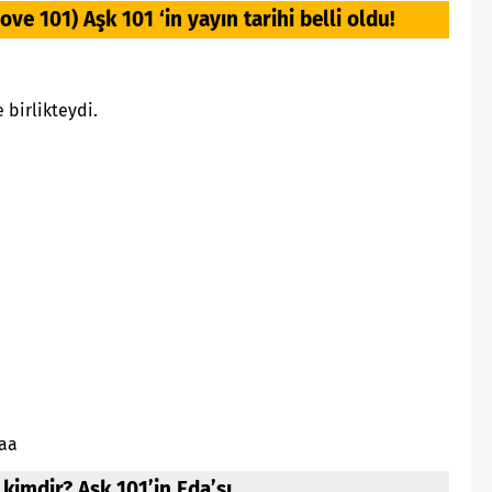
Love 101) Aşk 101 ‘in yayın tarihi belli oldu!
 birlikteydi.
aa
 kimdir? Aşk 101’in Eda’sı