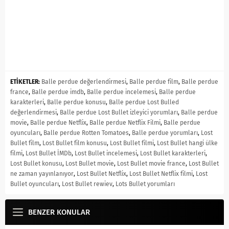
ETİKETLER:
Balle perdue değerlendirmesi
,
Balle perdue film
,
Balle perdue
france
,
Balle perdue imdb
,
Balle perdue incelemesi
,
Balle perdue
karakterleri
,
Balle perdue konusu
,
Balle perdue Lost Bulled
değerlendirmesi
,
Balle perdue Lost Bullet izleyici yorumları
,
Balle perdue
movie
,
Balle perdue Netflix
,
Balle perdue Netflix Filmi
,
Balle perdue
oyuncuları
,
Balle perdue Rotten Tomatoes
,
Balle perdue yorumları
,
Lost
Bullet film
,
Lost Bullet film konusu
,
Lost Bullet filmi
,
Lost Bullet hangi ülke
filmi
,
Lost Bullet İMDb
,
Lost Bullet incelemesi
,
Lost Bullet karakterleri
,
Lost Bullet konusu
,
Lost Bullet movie
,
Lost Bullet movie france
,
Lost Bullet
ne zaman yayınlanıyor
,
Lost Bullet Netflix
,
Lost Bullet Netflix filmi
,
Lost
Bullet oyuncuları
,
Lost Bullet rewiev
,
Lots Bullet yorumları
BENZER KONULAR