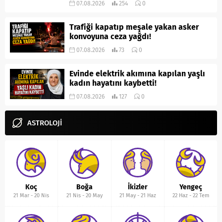
07.08.2026
254
0
Trafiği kapatıp meşale yakan asker
konvoyuna ceza yağdı!
07.08.2026
73
0
Evinde elektrik akımına kapılan yaşlı
kadın hayatını kaybetti!
07.08.2026
127
0
ASTROLOJİ
Koç
Boğa
İkizler
Yengeç
21 Mar
-
20 Nis
21 Nis
-
20 May
21 May
-
21 Haz
22 Haz
-
22 Tem