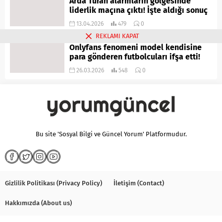
Arda Turan alarmların gölgesinde
liderlik maçına çıktı! İşte aldığı sonuç
13.04.2026
479
0
REKLAMI KAPAT
Onlyfans fenomeni model kendisine
para gönderen futbolcuları ifşa etti!
26.03.2026
548
0
Bu site 'Sosyal Bilgi ve Güncel Yorum' Platformudur.
Gizlilik Politikası (Privacy Policy)
İletişim (Contact)
Hakkımızda (About us)