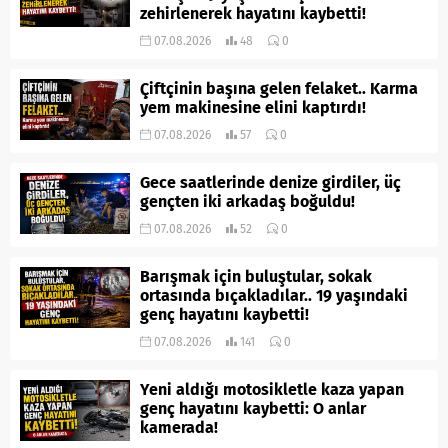
zehirlenerek hayatını kaybetti!
07.08.2026
48
0
Çiftçinin başına gelen felaket.. Karma
yem makinesine elini kaptırdı!
07.08.2026
57
0
Gece saatlerinde denize girdiler, üç
gençten iki arkadaş boğuldu!
07.08.2026
52
0
Barışmak için buluştular, sokak
ortasında bıçakladılar.. 19 yaşındaki
genç hayatını kaybetti!
07.08.2026
141
0
Yeni aldığı motosikletle kaza yapan
genç hayatını kaybetti: O anlar
kamerada!