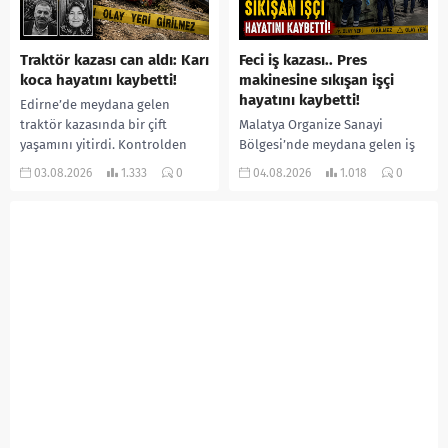
Traktör kazası can aldı: Karı
Feci iş kazası.. Pres
koca hayatını kaybetti!
makinesine sıkışan işçi
hayatını kaybetti!
Edirne’de meydana gelen
traktör kazasında bir çift
Malatya Organize Sanayi
yaşamını yitirdi. Kontrolden
Bölgesi’nde meydana gelen iş
çıkarak devrilen traktörün
kazasında, pres makinesine
03.08.2026
1.333
0
04.08.2026
1.018
0
altında kalan Raşit Taşkın ile
sıkışan 46 yaşındaki işçi
eşi Fatma...
Amanullah Seferbay yaşamını
yitirdi. Olayla ilgili...