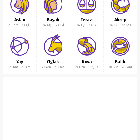
Aslan
Başak
Terazi
Akrep
23 Tem
-
23 Ağu
24 Ağu
-
23 Eyl
24 Eyl
-
23 Eki
24 Eki
-
22 Kas
Yay
Oğlak
Kova
Balık
23 Kas
-
21 Ara
22 Ara
-
20 Oca
21 Oca
-
19 Şub
20 Şub
-
20 Mar