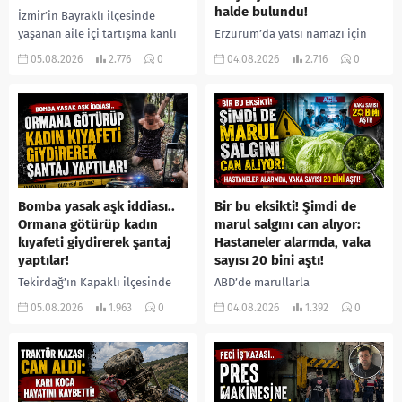
halde bulundu!
İzmir’in Bayraklı ilçesinde
yaşanan aile içi tartışma kanlı
Erzurum’da yatsı namazı için
bitti. İddiaya göre, uzun süredir
camiye gelen bir vatandaş,
05.08.2026
2.776
0
04.08.2026
2.716
0
annesiyle tartışmalar yaşadığı
içeride bir kişiyi asılı halde
öne sürülen 33 yaşındaki...
buldu. İhbar üzerine olay
yerine sevk edilen...
Bomba yasak aşk iddiası..
Bir bu eksikti! Şimdi de
Ormana götürüp kadın
marul salgını can alıyor:
kıyafeti giydirerek şantaj
Hastaneler alarmda, vaka
yaptılar!
sayısı 20 bini aştı!
Tekirdağ’ın Kapaklı ilçesinde
ABD’de marullarla
bir kişiyi, arkadaşının eşiyle
ilişkilendirilen siklospora
05.08.2026
1.963
0
04.08.2026
1.392
0
ilişki yaşadığı iddiasıyla
salgını büyümeye devam ediyor.
ormanlık alana götürerek zorla
İlk can kayıplarının yaşandığı
kadın kıyafetleri giydirdiği,
salgında vaka sayısının 20 bini
özür videosu çektirip...
aştığı belirtilirken, sağlık...