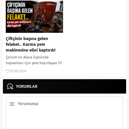
Çiftçinin başına gelen
felaket.. Karma yem
makinesine elini kaptırdı!
Çorum’un Alaca ilçesinde
hayvanları için yem hazırlayan 57
yaşındaki çiftçi, elini yem karma
07.08.2026
makinesine kaptırması sonucu
ağır yaralandı. Olay, Alaca...
YORUMLAR