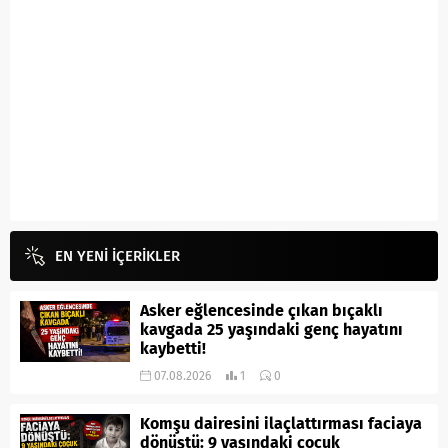
EN YENİ İÇERİKLER
Asker eğlencesinde çıkan bıçaklı
kavgada 25 yaşındaki genç hayatını
kaybetti!
07.08.2026
1
0
Komşu dairesini ilaçlattırması faciaya
dönüştü: 9 yaşındaki çocuk