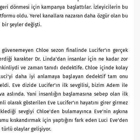
 geri dönmesi için kampanya başlattılar. İzleyicilerin bu
latformu oldu. Yerel kanallara nazaran daha özgür olan bu
 bir şeyler değişti.
a güvenemeyen Chloe sezon finalinde Lucifer’ın gerçek
rdiği karakter Dr. Linda’dan insanlar için ne kadar zor
mkinliydi ve zaman tanıdı dedektife. Chloe içinde kolay
uci’yi daha iyi anlamaya başlayan dedektif tam onu
di. Eve dizide Lucifer’ın ilk sevgilisi, bizim Adem ile
a aslında. Yani insanlığın başlamasına sebep olan ilk
i olarak gösterilen Eve Lucifer’ın hayatını girer girmez
beklediği sevgiyi Chloe’den bulamayınca Eve’nin aşkına
urumu kıskandırmak için yaptığını fark eden Luci Eve’den
ürlü olaylar gelişiyor.