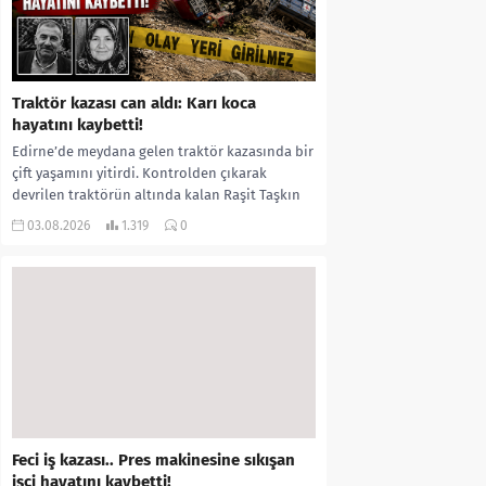
Traktör kazası can aldı: Karı koca
hayatını kaybetti!
Edirne’de meydana gelen traktör kazasında bir
çift yaşamını yitirdi. Kontrolden çıkarak
devrilen traktörün altında kalan Raşit Taşkın
ile eşi Fatma...
03.08.2026
1.319
0
Feci iş kazası.. Pres makinesine sıkışan
işçi hayatını kaybetti!