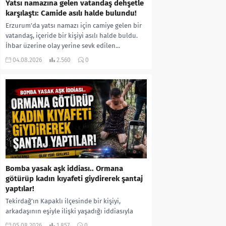
Yatsı namazına gelen vatandaş dehşetle
karşılaştı: Camide asılı halde bulundu!
Erzurum’da yatsı namazı için camiye gelen bir
vatandaş, içeride bir kişiyi asılı halde buldu.
İhbar üzerine olay yerine sevk edilen...
04.08.2026
2.560
0
Bomba yasak aşk iddiası.. Ormana
götürüp kadın kıyafeti giydirerek şantaj
yaptılar!
Tekirdağ’ın Kapaklı ilçesinde bir kişiyi,
arkadaşının eşiyle ilişki yaşadığı iddiasıyla
ormanlık alana götürerek zorla kadın
05.08.2026
1.857
0