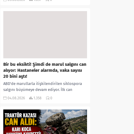
kıyafetleri giydirdiği, özür videosu çektirip...
Bir bu eksikti! Şimdi de marul salgını can
alıyor: Hastaneler alarmda, vaka sayısı
20 bini aştı!
ABD’de marullarla ilişkilendirilen siklospora
salgını büyümeye devam ediyor. İlk can
kayıplarının yaşandığı salgında vaka sayısının
04.08.2026
1.358
0
20 bini aştığı belirtilirken, sağlık...