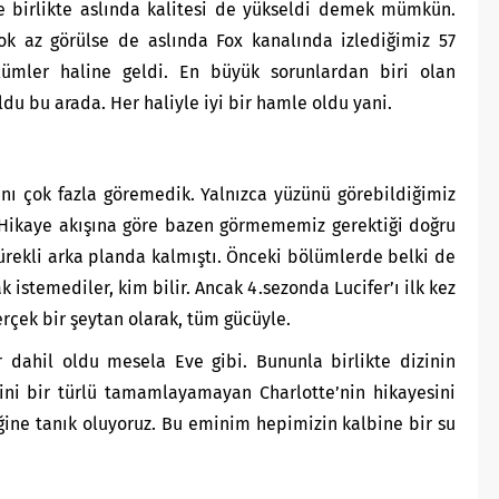
le birlikte aslında kalitesi de yükseldi demek mümkün.
ok az görülse de aslında Fox kanalında izlediğimiz 57
mler haline geldi. En büyük sorunlardan biri olan
du bu arada. Her haliyle iyi bir hamle oldu yani.
anı çok fazla göremedik. Yalnızca yüzünü görebildiğimiz
. Hikaye akışına göre bazen görmememiz gerektiği doğru
sürekli arka planda kalmıştı. Önceki bölümlerde belki de
istemediler, kim bilir. Ancak 4.sezonda Lucifer’ı ilk kez
rçek bir şeytan olarak, tüm gücüyle.
 dahil oldu mesela Eve gibi. Bununla birlikte dizinin
ini bir türlü tamamlayamayan Charlotte’nin hikayesini
ine tanık oluyoruz. Bu eminim hepimizin kalbine bir su