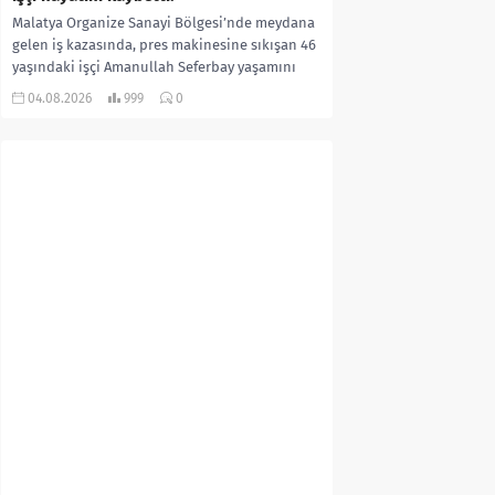
Malatya Organize Sanayi Bölgesi’nde meydana
gelen iş kazasında, pres makinesine sıkışan 46
yaşındaki işçi Amanullah Seferbay yaşamını
yitirdi. Olayla ilgili...
04.08.2026
999
0