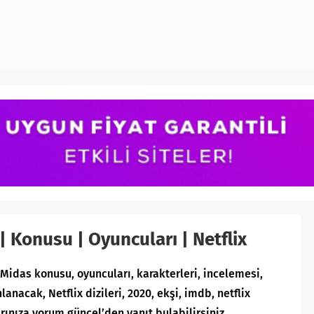
 | Konusu | Oyuncuları | Netflix
f Midas konusu, oyuncuları, karakterleri, incelemesi,
nacak, Netflix dizileri, 2020, ekşi, imdb, netflix
rınıza yorum güncel’den yanıt bulabilirsiniz.