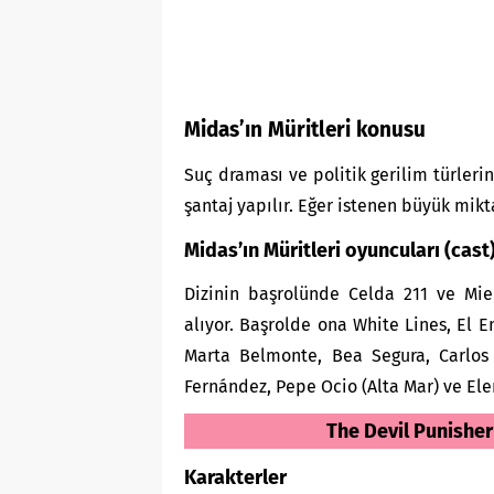
Midas’ın Müritleri konusu
Suç draması ve politik gerilim türleri
şantaj yapılır. Eğer istenen büyük mik
Midas’ın Müritleri oyuncuları (cast
Dizinin başrolünde Celda 211 ve Mien
alıyor. Başrolde ona White Lines, El 
Marta Belmonte, Bea Segura, Carlos 
Fernández, Pepe Ocio (Alta Mar) ve Elen
The Devil Punisher 
Karakterler