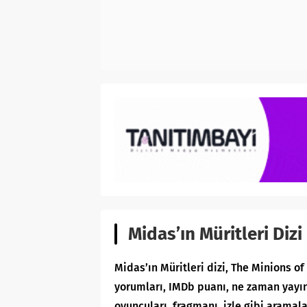
Midas’ın Müritleri Dizi
Midas’ın Müritleri dizi, The Minions o
yorumları, IMDb puanı, ne zaman yayınla
oyuncuları, fragmanı, izle gibi aramala