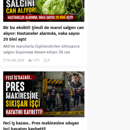
Bir bu eksikti! Şimdi de marul salgını can
alıyor: Hastaneler alarmda, vaka sayısı
20 bini aştı!
ABD’de marullarla ilişkilendirilen siklospora
salgını büyümeye devam ediyor. İlk can
kayıplarının yaşandığı salgında vaka sayısının
04.08.2026
1.271
0
20 bini aştığı belirtilirken, sağlık...
Feci iş kazası.. Pres makinesine sıkışan
işçi hayatını kaybetti!