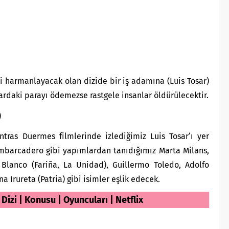
ni harmanlayacak olan dizide bir iş adamına (Luis Tosar)
tardaki parayı ödemezse rastgele insanlar öldürülecektir.
)
tras Duermes filmlerinde izlediğimiz Luis Tosar‘ı yer
Embarcadero gibi yapımlardan tanıdığımız Marta Milans,
Blanco (Fariña, La Unidad), Guillermo Toledo, Adolfo
a Irureta (Patria) gibi isimler eşlik edecek.
Dizi | Konusu | Oyuncuları | Netflix