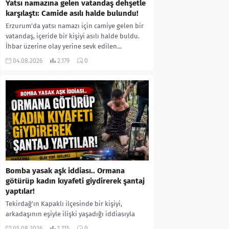
Yatsı namazına gelen vatandaş dehşetle
karşılaştı: Camide asılı halde bulundu!
Erzurum’da yatsı namazı için camiye gelen bir
vatandaş, içeride bir kişiyi asılı halde buldu.
İhbar üzerine olay yerine sevk edilen...
04.08.2026
2.179
0
Bomba yasak aşk iddiası.. Ormana
götürüp kadın kıyafeti giydirerek şantaj
yaptılar!
Tekirdağ’ın Kapaklı ilçesinde bir kişiyi,
arkadaşının eşiyle ilişki yaşadığı iddiasıyla
ormanlık alana götürerek zorla kadın
05.08.2026
1.715
0