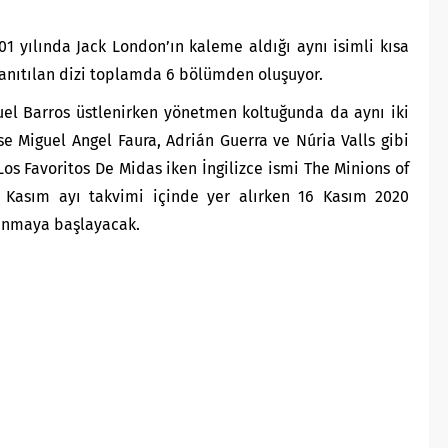
01 yılında Jack London’ın kaleme aldığı aynı isimli kısa
tanıtılan dizi toplamda 6 bölümden oluşuyor.
uel Barros üstlenirken yönetmen koltuğunda da aynı iki
ise Miguel Angel Faura, Adrián Guerra ve Núria Valls gibi
ı Los Favoritos De Midas iken İngilizce ismi The Minions of
’in Kasım ayı takvimi içinde yer alırken 16 Kasım 2020
lanmaya başlayacak.