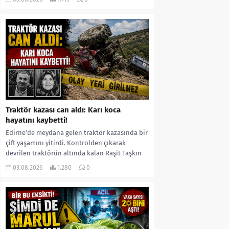
kıyafetleri giydirdiği, özür videosu çektirip...
Traktör kazası can aldı: Karı koca
hayatını kaybetti!
Edirne’de meydana gelen traktör kazasında bir
çift yaşamını yitirdi. Kontrolden çıkarak
devrilen traktörün altında kalan Raşit Taşkın
ile eşi Fatma...
03.08.2026
1.280
0