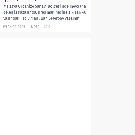
Malatya Organize Sanayi Bölgesi’nde meydana
gelen iş kazasında, pres makinesine sıkışan 46
yaşındaki işçi Amanullah Seferbay yaşamını
yitirdi. Olayla ilgili...
04.08.2026
958
0