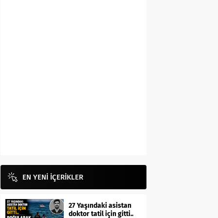
EN YENİ İÇERİKLER
27 Yaşındaki asistan
doktor tatil için gitti..