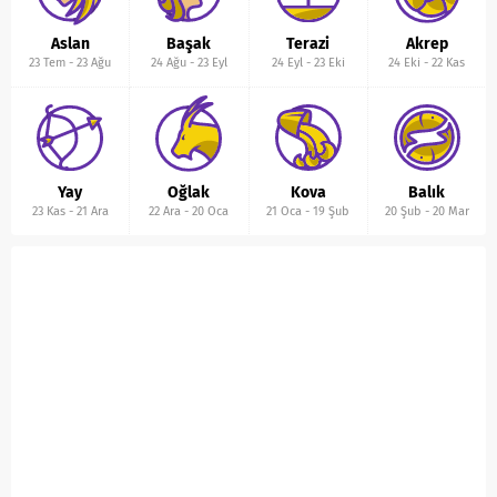
Aslan
Başak
Terazi
Akrep
23 Tem
-
23 Ağu
24 Ağu
-
23 Eyl
24 Eyl
-
23 Eki
24 Eki
-
22 Kas
Yay
Oğlak
Kova
Balık
23 Kas
-
21 Ara
22 Ara
-
20 Oca
21 Oca
-
19 Şub
20 Şub
-
20 Mar