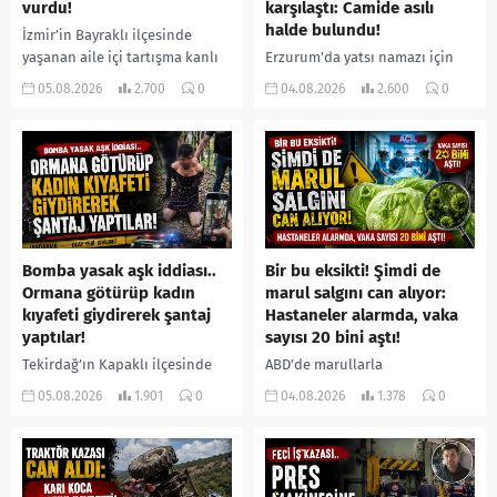
vurdu!
karşılaştı: Camide asılı
halde bulundu!
İzmir’in Bayraklı ilçesinde
yaşanan aile içi tartışma kanlı
Erzurum’da yatsı namazı için
bitti. İddiaya göre, uzun süredir
camiye gelen bir vatandaş,
05.08.2026
2.700
0
04.08.2026
2.600
0
annesiyle tartışmalar yaşadığı
içeride bir kişiyi asılı halde
öne sürülen 33 yaşındaki...
buldu. İhbar üzerine olay
yerine sevk edilen...
Bomba yasak aşk iddiası..
Bir bu eksikti! Şimdi de
Ormana götürüp kadın
marul salgını can alıyor:
kıyafeti giydirerek şantaj
Hastaneler alarmda, vaka
yaptılar!
sayısı 20 bini aştı!
Tekirdağ’ın Kapaklı ilçesinde
ABD’de marullarla
bir kişiyi, arkadaşının eşiyle
ilişkilendirilen siklospora
05.08.2026
1.901
0
04.08.2026
1.378
0
ilişki yaşadığı iddiasıyla
salgını büyümeye devam ediyor.
ormanlık alana götürerek zorla
İlk can kayıplarının yaşandığı
kadın kıyafetleri giydirdiği,
salgında vaka sayısının 20 bini
özür videosu çektirip...
aştığı belirtilirken, sağlık...