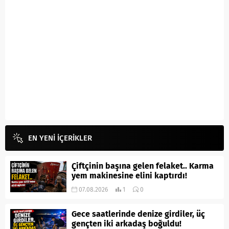
EN YENİ İÇERİKLER
Çiftçinin başına gelen felaket.. Karma
yem makinesine elini kaptırdı!
07.08.2026
1
0
Gece saatlerinde denize girdiler, üç
gençten iki arkadaş boğuldu!