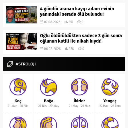
4 gündür aranan kayıp adam evinin
yanındaki serada ölü bulundu!
07.08.2026
351
0
Oğlu öldürüldükten sadece 3 gün sonra
oğlunun katili ile nikah kıydı!
06.08.2026
378
0
ASTROLOJİ
Koç
Boğa
İkizler
Yengeç
21 Mar
-
20 Nis
21 Nis
-
20 May
21 May
-
21 Haz
22 Haz
-
22 Tem