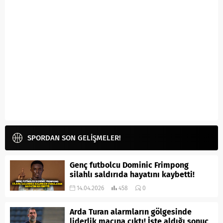
SPORDAN SON GELİŞMELER!
Genç futbolcu Dominic Frimpong
silahlı saldırıda hayatını kaybetti!
14.04.2026
458
0
Arda Turan alarmların gölgesinde
liderlik maçına çıktı! İşte aldığı sonuç