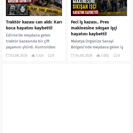
Traktör kazası can aldı: Karı
Feci iş kazası.. Pres
koca hayatını kaybetti!
makinesine sıkışan işçi
hayatını kaybetti!
Edirne’de meydana gelen
traktör kazasında bir çift
Malatya Organize Sanayi
yaşamını yitirdi. Kontrolden
Bölgesi’nde meydana gelen iş
çıkarak devrilen traktörün
kazasında, pres makinesine
03.08.2026
1.324
0
04.08.2026
1.002
0
altında kalan Raşit Taşkın ile
sıkışan 46 yaşındaki işçi
eşi Fatma...
Amanullah Seferbay yaşamını
yitirdi. Olayla ilgili...