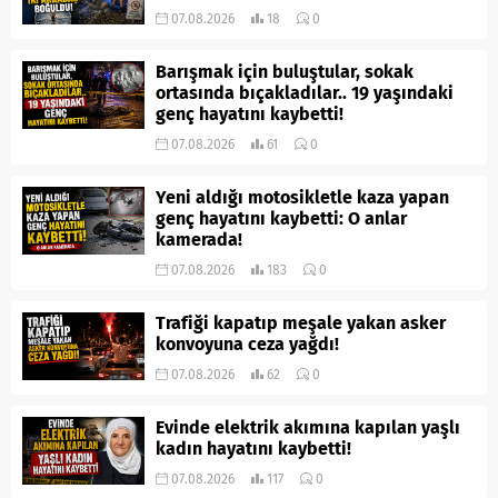
07.08.2026
18
0
Barışmak için buluştular, sokak
ortasında bıçakladılar.. 19 yaşındaki
genç hayatını kaybetti!
07.08.2026
61
0
Yeni aldığı motosikletle kaza yapan
genç hayatını kaybetti: O anlar
kamerada!
07.08.2026
183
0
Trafiği kapatıp meşale yakan asker
konvoyuna ceza yağdı!
07.08.2026
62
0
Evinde elektrik akımına kapılan yaşlı
kadın hayatını kaybetti!
07.08.2026
117
0