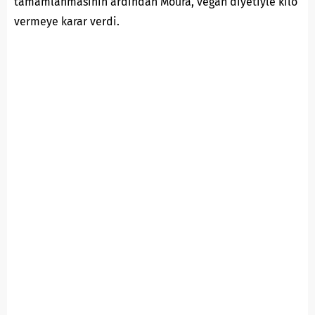
tamamlanmasının ardından Moura, vegan diyetiyle kilo
vermeye karar verdi.