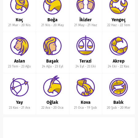
Koç
Boğa
İkizler
Yengeç
21 Mar
-
20 Nis
21 Nis
-
20 May
21 May
-
21 Haz
22 Haz
-
22 Tem
Aslan
Başak
Terazi
Akrep
23 Tem
-
23 Ağu
24 Ağu
-
23 Eyl
24 Eyl
-
23 Eki
24 Eki
-
22 Kas
Yay
Oğlak
Kova
Balık
23 Kas
-
21 Ara
22 Ara
-
20 Oca
21 Oca
-
19 Şub
20 Şub
-
20 Mar