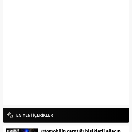
EN YENİ İÇERİKLER
Otomobilin çarptığı bisikletli ağacın