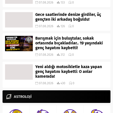
07.08.2026
133
0
Gece saatlerinde denize girdiler, üç
gençten iki arkadaş boğuldu!
07.08.2026
126
0
Barışmak için buluştular, sokak
ortasında bıçakladılar.. 19 yaşındaki
genç hayatını kaybetti!
07.08.2026
312
0
Yeni aldığı motosikletle kaza yapan
genç hayatını kaybetti: O anlar
kamerada!
07.08.2026
430
0
ASTROLOJİ