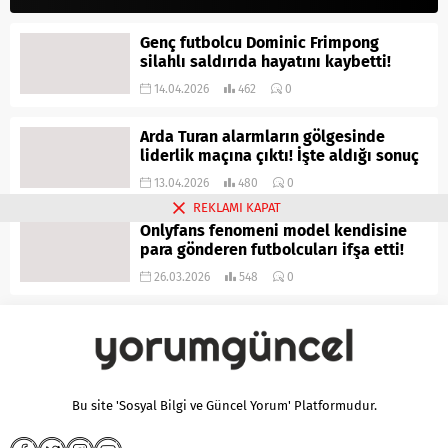
Genç futbolcu Dominic Frimpong
silahlı saldırıda hayatını kaybetti!
14.04.2026
462
0
Arda Turan alarmların gölgesinde
liderlik maçına çıktı! İşte aldığı sonuç
13.04.2026
480
0
REKLAMI KAPAT
Onlyfans fenomeni model kendisine
para gönderen futbolcuları ifşa etti!
26.03.2026
548
0
Bu site 'Sosyal Bilgi ve Güncel Yorum' Platformudur.