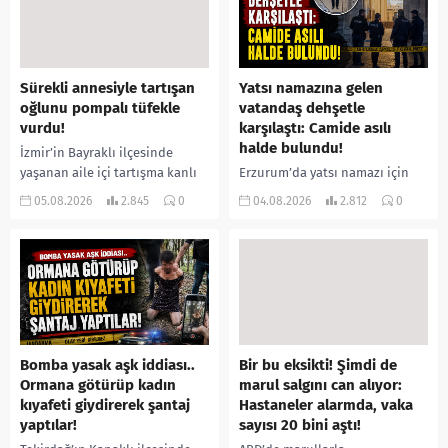
Sürekli annesiyle tartışan
Yatsı namazına gelen
oğlunu pompalı tüfekle
vatandaş dehşetle
vurdu!
karşılaştı: Camide asılı
halde bulundu!
İzmir’in Bayraklı ilçesinde
yaşanan aile içi tartışma kanlı
Erzurum’da yatsı namazı için
bitti. İddiaya göre, uzun süredir
camiye gelen bir vatandaş,
05.08.2026
2.845
0
04.08.2026
2.812
0
annesiyle tartışmalar yaşadığı
içeride bir kişiyi asılı halde
öne sürülen 33 yaşındaki...
buldu. İhbar üzerine olay
yerine sevk edilen...
Bomba yasak aşk iddiası..
Bir bu eksikti! Şimdi de
Ormana götürüp kadın
marul salgını can alıyor:
kıyafeti giydirerek şantaj
Hastaneler alarmda, vaka
yaptılar!
sayısı 20 bini aştı!