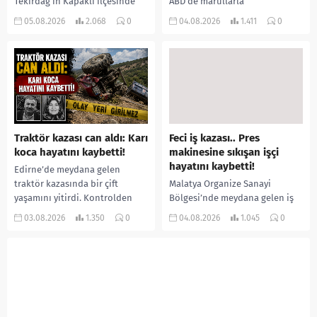
Tekirdağ’ın Kapaklı ilçesinde
ABD’de marullarla
bir kişiyi, arkadaşının eşiyle
ilişkilendirilen siklospora
05.08.2026
2.068
0
04.08.2026
1.411
0
ilişki yaşadığı iddiasıyla
salgını büyümeye devam ediyor.
ormanlık alana götürerek zorla
İlk can kayıplarının yaşandığı
kadın kıyafetleri giydirdiği,
salgında vaka sayısının 20 bini
özür videosu çektirip...
aştığı belirtilirken, sağlık...
Traktör kazası can aldı: Karı
Feci iş kazası.. Pres
koca hayatını kaybetti!
makinesine sıkışan işçi
hayatını kaybetti!
Edirne’de meydana gelen
traktör kazasında bir çift
Malatya Organize Sanayi
yaşamını yitirdi. Kontrolden
Bölgesi’nde meydana gelen iş
çıkarak devrilen traktörün
kazasında, pres makinesine
03.08.2026
1.350
0
04.08.2026
1.045
0
altında kalan Raşit Taşkın ile
sıkışan 46 yaşındaki işçi
eşi Fatma...
Amanullah Seferbay yaşamını
yitirdi. Olayla ilgili...