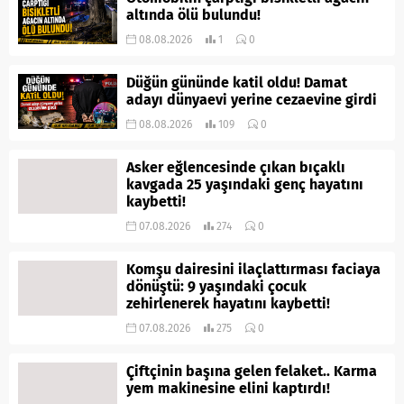
altında ölü bulundu!
08.08.2026
1
0
Düğün gününde katil oldu! Damat
adayı dünyaevi yerine cezaevine girdi
08.08.2026
109
0
Asker eğlencesinde çıkan bıçaklı
kavgada 25 yaşındaki genç hayatını
kaybetti!
07.08.2026
274
0
Komşu dairesini ilaçlattırması faciaya
dönüştü: 9 yaşındaki çocuk
zehirlenerek hayatını kaybetti!
07.08.2026
275
0
Çiftçinin başına gelen felaket.. Karma
yem makinesine elini kaptırdı!