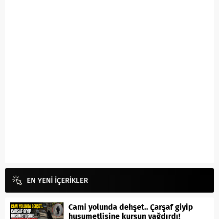
EN YENİ İÇERİKLER
Cami yolunda dehşet.. Çarşaf giyip
husumetlisine kurşun yağdırdı!