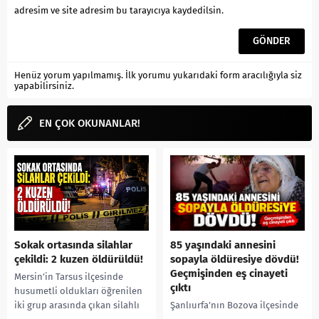
adresim ve site adresim bu tarayıcıya kaydedilsin.
Henüz yorum yapılmamış. İlk yorumu yukarıdaki form aracılığıyla siz
yapabilirsiniz.
EN ÇOK OKUNANLAR!
Sokak ortasında silahlar
85 yaşındaki annesini
çekildi: 2 kuzen öldürüldü!
sopayla öldüresiye dövdü!
Geçmişinden eş cinayeti
Mersin’in Tarsus ilçesinde
çıktı
husumetli oldukları öğrenilen
iki grup arasında çıkan silahlı
Şanlıurfa’nın Bozova ilçesinde