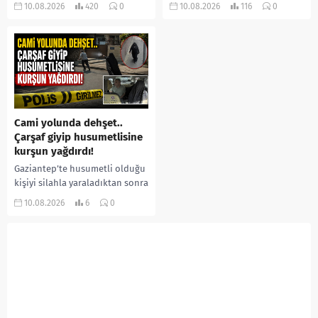
kavgada iki kuzen yaşamını
85 yaşındaki İslim Yaprak, 53
10.08.2026
420
0
10.08.2026
116
0
yitirdi. Olayla ilgili 5 şüpheli...
yaşındaki oğlu İbrahim
Yaprak’ın sopa ve yumruklu
saldırısına uğradı. Ağır
yaralanan yaşlı...
Cami yolunda dehşet..
Çarşaf giyip husumetlisine
kurşun yağdırdı!
Gaziantep’te husumetli olduğu
kişiyi silahla yaraladıktan sonra
kaçmaya çalışan şüpheli, polis
10.08.2026
6
0
ekiplerinin düzenlediği
operasyonla takside yakalandı.
Şüphelinin saldırı öncesinde
kimliğini...