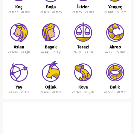
Koç
Boğa
İkizler
Yengeç
21 Mar
-
20 Nis
21 Nis
-
20 May
21 May
-
21 Haz
22 Haz
-
22 Tem
Aslan
Başak
Terazi
Akrep
23 Tem
-
23 Ağu
24 Ağu
-
23 Eyl
24 Eyl
-
23 Eki
24 Eki
-
22 Kas
Yay
Oğlak
Kova
Balık
23 Kas
-
21 Ara
22 Ara
-
20 Oca
21 Oca
-
19 Şub
20 Şub
-
20 Mar