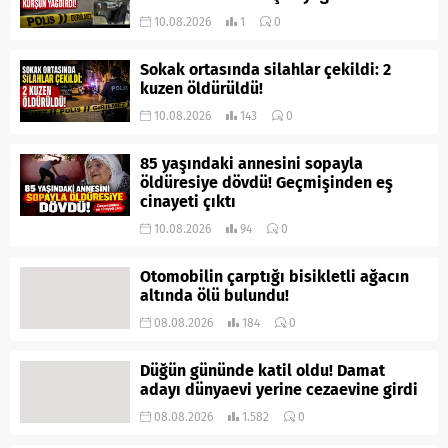
10.08.2026
1
0
Sokak ortasında silahlar çekildi: 2
kuzen öldürüldü!
10.08.2026
143
0
85 yaşındaki annesini sopayla
öldüresiye dövdü! Geçmişinden eş
cinayeti çıktı
10.08.2026
94
0
Otomobilin çarptığı bisikletli ağacın
altında ölü bulundu!
08.08.2026
184
0
Düğün gününde katil oldu! Damat
adayı dünyaevi yerine cezaevine girdi
08.08.2026
1.582
0