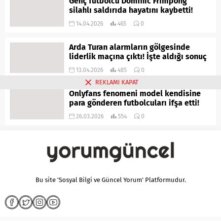
Genç futbolcu Dominic Frimpong
silahlı saldırıda hayatını kaybetti!
14.04.2026
465
0
Arda Turan alarmların gölgesinde
liderlik maçına çıktı! İşte aldığı sonuç
13.04.2026
485
0
REKLAMI KAPAT
Onlyfans fenomeni model kendisine
para gönderen futbolcuları ifşa etti!
26.03.2026
554
0
Bu site 'Sosyal Bilgi ve Güncel Yorum' Platformudur.