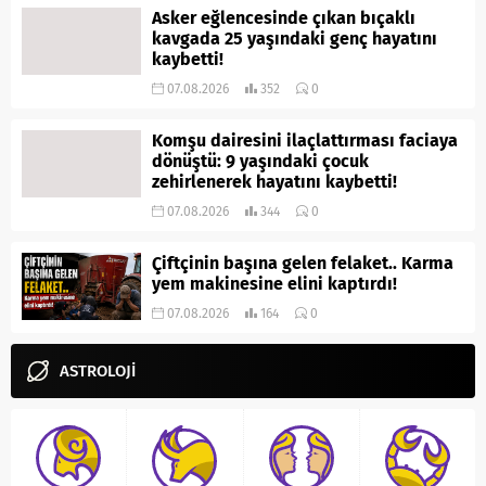
Asker eğlencesinde çıkan bıçaklı
kavgada 25 yaşındaki genç hayatını
kaybetti!
07.08.2026
352
0
Komşu dairesini ilaçlattırması faciaya
dönüştü: 9 yaşındaki çocuk
zehirlenerek hayatını kaybetti!
07.08.2026
344
0
Çiftçinin başına gelen felaket.. Karma
yem makinesine elini kaptırdı!
07.08.2026
164
0
ASTROLOJİ