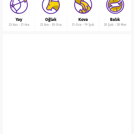
Yay
Oğlak
Kova
Balık
23 Kas
-
21 Ara
22 Ara
-
20 Oca
21 Oca
-
19 Şub
20 Şub
-
20 Mar