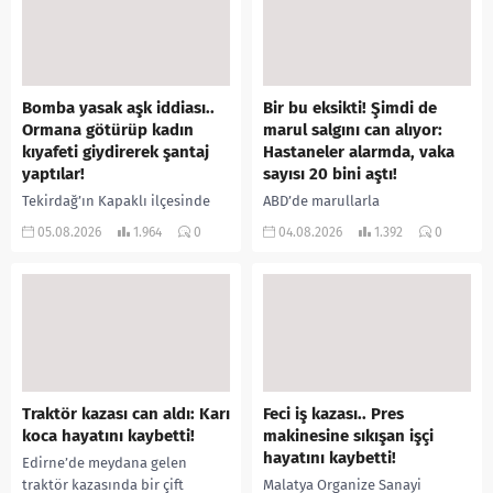
Bomba yasak aşk iddiası..
Bir bu eksikti! Şimdi de
Ormana götürüp kadın
marul salgını can alıyor:
kıyafeti giydirerek şantaj
Hastaneler alarmda, vaka
yaptılar!
sayısı 20 bini aştı!
Tekirdağ’ın Kapaklı ilçesinde
ABD’de marullarla
bir kişiyi, arkadaşının eşiyle
ilişkilendirilen siklospora
05.08.2026
1.964
0
04.08.2026
1.392
0
ilişki yaşadığı iddiasıyla
salgını büyümeye devam ediyor.
ormanlık alana götürerek zorla
İlk can kayıplarının yaşandığı
kadın kıyafetleri giydirdiği,
salgında vaka sayısının 20 bini
özür videosu çektirip...
aştığı belirtilirken, sağlık...
Traktör kazası can aldı: Karı
Feci iş kazası.. Pres
koca hayatını kaybetti!
makinesine sıkışan işçi
hayatını kaybetti!
Edirne’de meydana gelen
traktör kazasında bir çift
Malatya Organize Sanayi