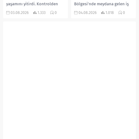
yaşamını yitirdi. Kontrolden
Bölgesi’nde meydana gelen iş
çıkarak devrilen traktörün
kazasında, pres makinesine
03.08.2026
1.333
0
04.08.2026
1.018
0
altında kalan Raşit Taşkın ile
sıkışan 46 yaşındaki işçi
eşi Fatma...
Amanullah Seferbay yaşamını
yitirdi. Olayla ilgili...