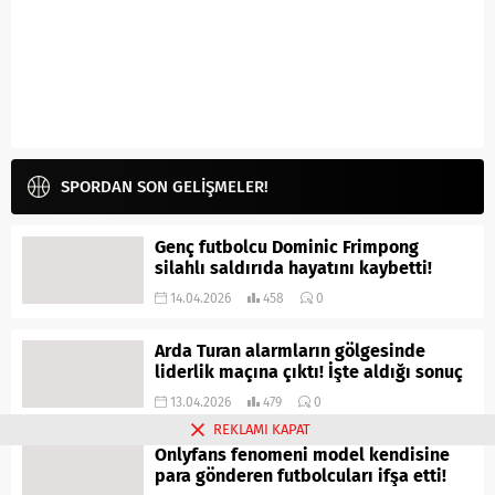
SPORDAN SON GELİŞMELER!
Genç futbolcu Dominic Frimpong
silahlı saldırıda hayatını kaybetti!
14.04.2026
458
0
Arda Turan alarmların gölgesinde
liderlik maçına çıktı! İşte aldığı sonuç
13.04.2026
479
0
REKLAMI KAPAT
Onlyfans fenomeni model kendisine
para gönderen futbolcuları ifşa etti!