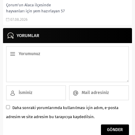
Çorum’un Alaca ilçesinde
hayvanları için yem hazırlayan 57
yaşındaki çiftçi, elini yem karma
07.08.2026
makinesine kaptırması sonucu
ağır yaralandı. Olay, Alaca...
YORUMLAR
Daha sonraki yorumlarımda kullanılması için adım, e-posta
adresim ve site adresim bu tarayıcıya kaydedilsin.