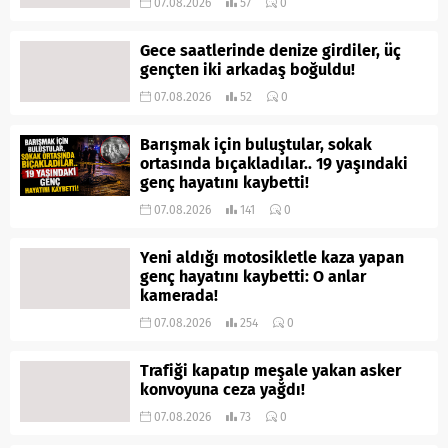
07.08.2026
57
0
Gece saatlerinde denize girdiler, üç
gençten iki arkadaş boğuldu!
07.08.2026
52
0
Barışmak için buluştular, sokak
ortasında bıçakladılar.. 19 yaşındaki
genç hayatını kaybetti!
07.08.2026
141
0
Yeni aldığı motosikletle kaza yapan
genç hayatını kaybetti: O anlar
kamerada!
07.08.2026
254
0
Trafiği kapatıp meşale yakan asker
konvoyuna ceza yağdı!
07.08.2026
73
0