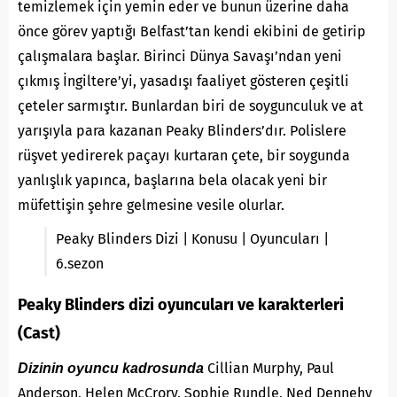
temizlemek için yemin eder ve bunun üzerine daha
önce görev yaptığı Belfast’tan kendi ekibini de getirip
çalışmalara başlar. Birinci Dünya Savaşı’ndan yeni
çıkmış İngiltere’yi, yasadışı faaliyet gösteren çeşitli
çeteler sarmıştır. Bunlardan biri de soygunculuk ve at
yarışıyla para kazanan Peaky Blinders’dır. Polislere
rüşvet yedirerek paçayı kurtaran çete, bir soygunda
yanlışlık yapınca, başlarına bela olacak yeni bir
müfettişin şehre gelmesine vesile
olurlar.
Peaky Blinders Dizi | Konusu | Oyuncuları |
6.sezon
Peaky Blinders dizi oyuncuları ve karakterleri
(Cast)
Cillian Murphy, Paul
Dizinin oyuncu kadrosunda
Anderson, Helen McCrory, Sophie Rundle, Ned Dennehy