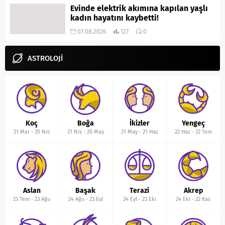
Evinde elektrik akımına kapılan yaşlı
kadın hayatını kaybetti!
07.08.2026
127
0
ASTROLOJİ
Koç
Boğa
İkizler
Yengeç
21 Mar
-
20 Nis
21 Nis
-
20 May
21 May
-
21 Haz
22 Haz
-
22 Tem
Aslan
Başak
Terazi
Akrep
23 Tem
-
23 Ağu
24 Ağu
-
23 Eyl
24 Eyl
-
23 Eki
24 Eki
-
22 Kas