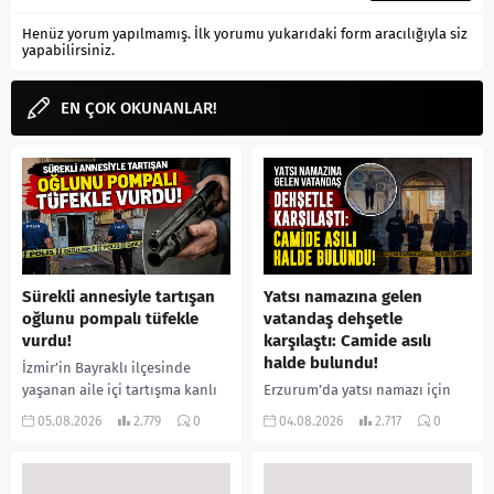
Henüz yorum yapılmamış. İlk yorumu yukarıdaki form aracılığıyla siz
yapabilirsiniz.
EN ÇOK OKUNANLAR!
Sürekli annesiyle tartışan
Yatsı namazına gelen
oğlunu pompalı tüfekle
vatandaş dehşetle
vurdu!
karşılaştı: Camide asılı
halde bulundu!
İzmir’in Bayraklı ilçesinde
yaşanan aile içi tartışma kanlı
Erzurum’da yatsı namazı için
bitti. İddiaya göre, uzun süredir
camiye gelen bir vatandaş,
05.08.2026
2.779
0
04.08.2026
2.717
0
annesiyle tartışmalar yaşadığı
içeride bir kişiyi asılı halde
öne sürülen 33 yaşındaki...
buldu. İhbar üzerine olay
yerine sevk edilen...