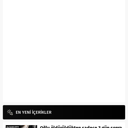
EN YENİ İÇERİKLER
Oğlu öldürüldükten sadece 3 gün sonra