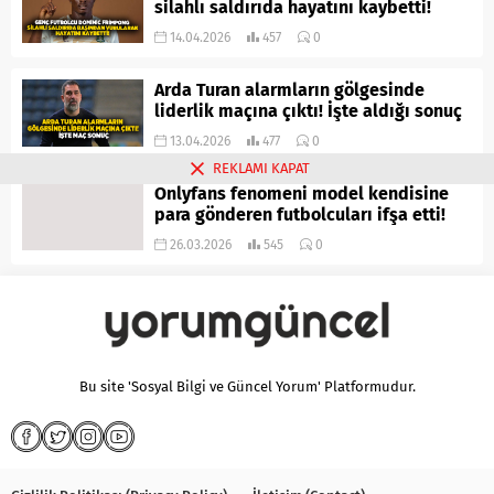
silahlı saldırıda hayatını kaybetti!
14.04.2026
457
0
Arda Turan alarmların gölgesinde
liderlik maçına çıktı! İşte aldığı sonuç
13.04.2026
477
0
REKLAMI KAPAT
Onlyfans fenomeni model kendisine
para gönderen futbolcuları ifşa etti!
26.03.2026
545
0
Bu site 'Sosyal Bilgi ve Güncel Yorum' Platformudur.