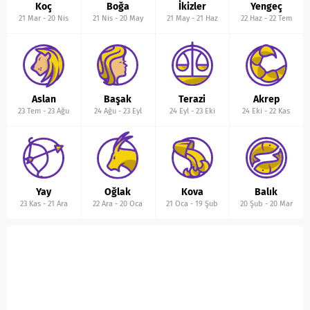
Koç
Boğa
İkizler
Yengeç
21 Mar
-
20 Nis
21 Nis
-
20 May
21 May
-
21 Haz
22 Haz
-
22 Tem
Aslan
Başak
Terazi
Akrep
23 Tem
-
23 Ağu
24 Ağu
-
23 Eyl
24 Eyl
-
23 Eki
24 Eki
-
22 Kas
Yay
Oğlak
Kova
Balık
23 Kas
-
21 Ara
22 Ara
-
20 Oca
21 Oca
-
19 Şub
20 Şub
-
20 Mar