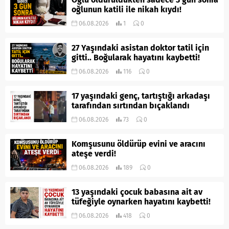
oğlunun katili ile nikah kıydı!
06.08.2026
1
0
27 Yaşındaki asistan doktor tatil için
gitti.. Boğularak hayatını kaybetti!
06.08.2026
116
0
17 yaşındaki genç, tartıştığı arkadaşı
tarafından sırtından bıçaklandı
06.08.2026
73
0
Komşusunu öldürüp evini ve aracını
ateşe verdi!
06.08.2026
189
0
13 yaşındaki çocuk babasına ait av
tüfeğiyle oynarken hayatını kaybetti!
06.08.2026
418
0