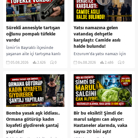
Sürekli annesiyle tartışan
Yatsı namazına gelen
oğlunu pompalı tüfekle
vatandaş dehşetle
vurdu!
karşılaştı: Camide asılı
halde bulundu!
İzmir’in Bayraklı ilçesinde
yaşanan aile içi tartışma kanlı
Erzurum’da yatsı namazı için
bitti. İddiaya göre, uzun süredir
camiye gelen bir vatandaş,
05.08.2026
2.626
0
04.08.2026
2.486
0
annesiyle tartışmalar yaşadığı
içeride bir kişiyi asılı halde
öne sürülen 33 yaşındaki...
buldu. İhbar üzerine olay
yerine sevk edilen...
Bomba yasak aşk iddiası..
Bir bu eksikti! Şimdi de
Ormana götürüp kadın
marul salgını can alıyor:
kıyafeti giydirerek şantaj
Hastaneler alarmda, vaka
yaptılar!
sayısı 20 bini aştı!