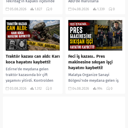
Tekirdağ’ın Kapaklı ilçesinde
ABD’de marullarla
bir kişiyi, arkadaşının eşiyle
ilişkilendirilen siklospora
05.08.2026
1.827
0
04.08.2026
1.339
0
ilişki yaşadığı iddiasıyla
salgını büyümeye devam ediyor.
ormanlık alana götürerek zorla
İlk can kayıplarının yaşandığı
kadın kıyafetleri giydirdiği,
salgında vaka sayısının 20 bini
özür videosu çektirip...
aştığı belirtilirken, sağlık...
Traktör kazası can aldı: Karı
Feci iş kazası.. Pres
koca hayatını kaybetti!
makinesine sıkışan işçi
hayatını kaybetti!
Edirne’de meydana gelen
traktör kazasında bir çift
Malatya Organize Sanayi
yaşamını yitirdi. Kontrolden
Bölgesi’nde meydana gelen iş
çıkarak devrilen traktörün
kazasında, pres makinesine
03.08.2026
1.312
0
04.08.2026
994
0
altında kalan Raşit Taşkın ile
sıkışan 46 yaşındaki işçi
eşi Fatma...
Amanullah Seferbay yaşamını
yitirdi. Olayla ilgili...