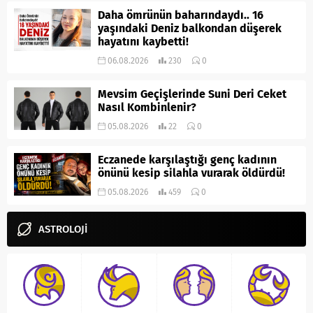
Daha ömrünün baharındaydı.. 16
yaşındaki Deniz balkondan düşerek
hayatını kaybetti!
06.08.2026
230
0
Mevsim Geçişlerinde Suni Deri Ceket
Nasıl Kombinlenir?
05.08.2026
22
0
Eczanede karşılaştığı genç kadının
önünü kesip silahla vurarak öldürdü!
05.08.2026
459
0
ASTROLOJİ