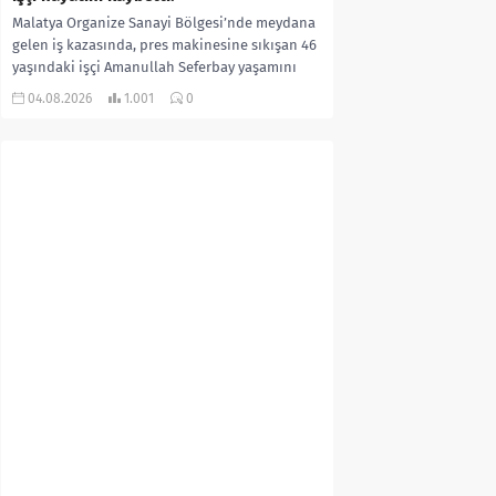
Malatya Organize Sanayi Bölgesi’nde meydana
gelen iş kazasında, pres makinesine sıkışan 46
yaşındaki işçi Amanullah Seferbay yaşamını
yitirdi. Olayla ilgili...
04.08.2026
1.001
0