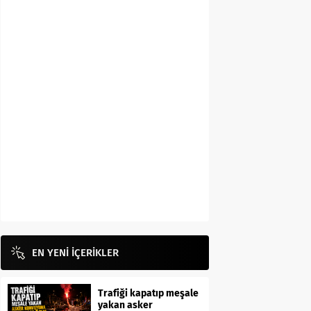
EN YENİ İÇERİKLER
Trafiği kapatıp meşale
yakan asker