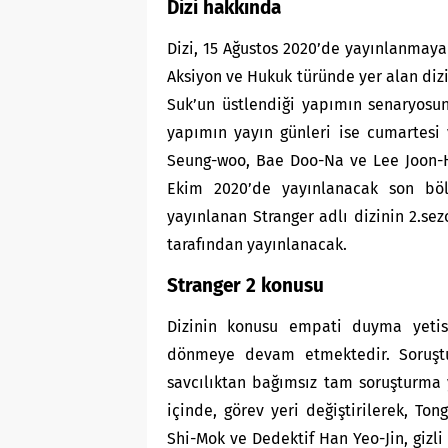
Dizi hakkında
Dizi, 15 Ağustos 2020’de yayınlanmaya
Aksiyon ve Hukuk türünde yer alan diz
Suk’un üstlendiği yapımın senaryosu
yapımın yayın günleri ise cumartesi 
Seung-woo, Bae Doo-Na ve Lee Joon-Hy
Ekim 2020’de yayınlanacak son böl
yayınlanan Stranger adlı dizinin 2.sez
tarafından yayınlanacak.
Stranger 2 konusu
Dizinin konusu empati duyma yetisi
dönmeye devam etmektedir. Soruşturm
savcılıktan bağımsız tam soruşturma y
içinde, görev yeri değiştirilerek, To
Shi-Mok ve Dedektif Han Yeo-Jin, gizl