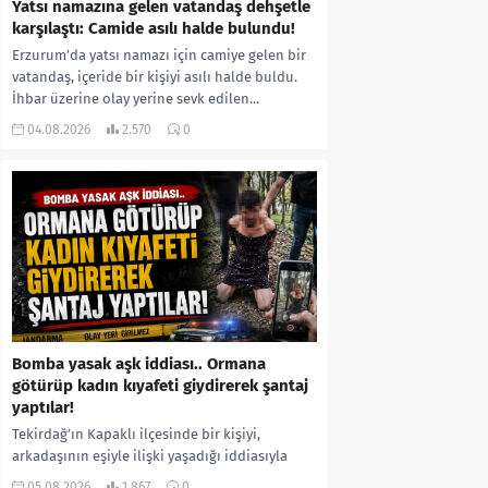
Yatsı namazına gelen vatandaş dehşetle
karşılaştı: Camide asılı halde bulundu!
Erzurum’da yatsı namazı için camiye gelen bir
vatandaş, içeride bir kişiyi asılı halde buldu.
İhbar üzerine olay yerine sevk edilen...
04.08.2026
2.570
0
Bomba yasak aşk iddiası.. Ormana
götürüp kadın kıyafeti giydirerek şantaj
yaptılar!
Tekirdağ’ın Kapaklı ilçesinde bir kişiyi,
arkadaşının eşiyle ilişki yaşadığı iddiasıyla
ormanlık alana götürerek zorla kadın
05.08.2026
1.867
0