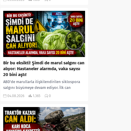
kıyafetleri giydirdiği, özür videosu çektirip...
Bir bu eksikti! Şimdi de marul salgını can
alıyor: Hastaneler alarmda, vaka sayısı
20 bini aştı!
ABD’de marullarla ilişkilendirilen siklospora
salgını büyümeye devam ediyor. İlk can
kayıplarının yaşandığı salgında vaka sayısının
04.08.2026
1.365
0
20 bini aştığı belirtilirken, sağlık...