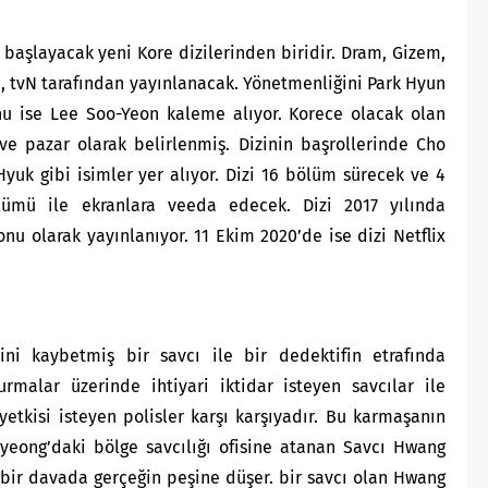
 başlayacak yeni Kore dizilerinden biridir. Dram, Gizem,
i,
tvN
tarafından yayınlanacak. Yönetmenliğini Park Hyun
nu ise Lee Soo-Yeon kaleme alıyor. Korece olacak olan
ve pazar olarak belirlenmiş. Dizinin başrollerinde Cho
uk gibi isimler yer alıyor. Dizi 16 bölüm sürecek ve 4
ümü ile ekranlara veeda edecek. Dizi 2017 yılında
onu olarak yayınlanıyor. 11 Ekim 2020’de ise dizi Netflix
ni kaybetmiş bir savcı ile bir dedektifin etrafında
alar üzerinde ihtiyari iktidar isteyen savcılar ile
etkisi isteyen polisler karşı karşıyadır. Bu karmaşanın
ngyeong’daki bölge savcılığı ofisine atanan Savcı Hwang
i bir davada gerçeğin peşine düşer. bir savcı olan Hwang