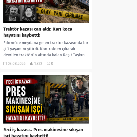
Traktör kazası can aldı: Karı koca
hayatını kaybetti!
Edirne’de meydana gelen traktör kazasında bir
çift yaşamını yitirdi. Kontrolden çıkarak
devrilen traktörün altında kalan Raşit Taşkın
ile eşi Fatma...
03.08.2026
1.322
0
Feci iş kazası.. Pres makinesine sıkışan
işçi hayatını kaybetti!