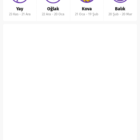
Yay
Oğlak
Kova
Balık
23 Kas
-
21 Ara
22 Ara
-
20 Oca
21 Oca
-
19 Şub
20 Şub
-
20 Mar