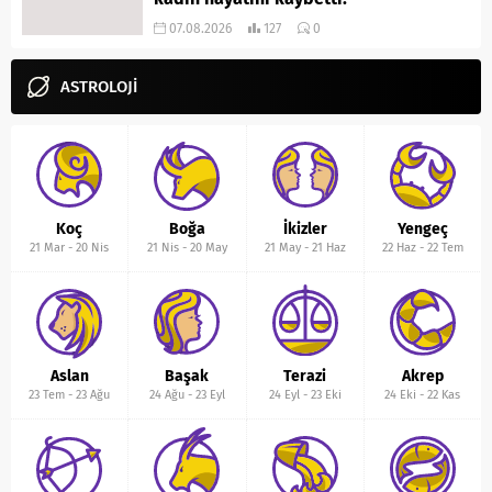
07.08.2026
127
0
ASTROLOJİ
Koç
Boğa
İkizler
Yengeç
21 Mar
-
20 Nis
21 Nis
-
20 May
21 May
-
21 Haz
22 Haz
-
22 Tem
Aslan
Başak
Terazi
Akrep
23 Tem
-
23 Ağu
24 Ağu
-
23 Eyl
24 Eyl
-
23 Eki
24 Eki
-
22 Kas