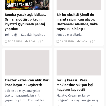
Bomba yasak aşk iddiası..
Bir bu eksikti! Şimdi de
Ormana götürüp kadın
marul salgını can alıyor:
kıyafeti giydirerek şantaj
Hastaneler alarmda, vaka
yaptılar!
sayısı 20 bini aştı!
Tekirdağ’ın Kapaklı ilçesinde
ABD’de marullarla
bir kişiyi, arkadaşının eşiyle
ilişkilendirilen siklospora
05.08.2026
2.047
0
04.08.2026
1.404
0
ilişki yaşadığı iddiasıyla
salgını büyümeye devam ediyor.
ormanlık alana götürerek zorla
İlk can kayıplarının yaşandığı
kadın kıyafetleri giydirdiği,
salgında vaka sayısının 20 bini
özür videosu çektirip...
aştığı belirtilirken, sağlık...
Traktör kazası can aldı: Karı
Feci iş kazası.. Pres
koca hayatını kaybetti!
makinesine sıkışan işçi
hayatını kaybetti!
Edirne’de meydana gelen
traktör kazasında bir çift
Malatya Organize Sanayi
yaşamını yitirdi. Kontrolden
Bölgesi’nde meydana gelen iş
çıkarak devrilen traktörün
kazasında, pres makinesine