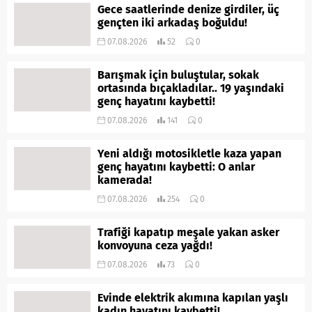
Gece saatlerinde denize girdiler, üç
gençten iki arkadaş boğuldu!
07.08.2026
52
0
Barışmak için buluştular, sokak
ortasında bıçakladılar.. 19 yaşındaki
genç hayatını kaybetti!
07.08.2026
141
0
Yeni aldığı motosikletle kaza yapan
genç hayatını kaybetti: O anlar
kamerada!
07.08.2026
254
0
Trafiği kapatıp meşale yakan asker
konvoyuna ceza yağdı!
07.08.2026
73
0
Evinde elektrik akımına kapılan yaşlı
kadın hayatını kaybetti!