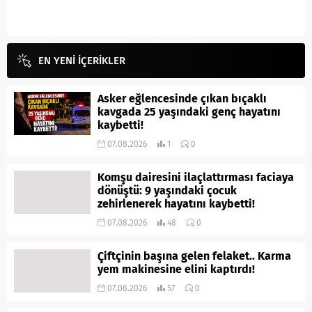
EN YENİ İÇERİKLER
Asker eğlencesinde çıkan bıçaklı
kavgada 25 yaşındaki genç hayatını
kaybetti!
07.08.2026
1
0
Komşu dairesini ilaçlattırması faciaya
dönüştü: 9 yaşındaki çocuk
zehirlenerek hayatını kaybetti!
07.08.2026
48
0
Çiftçinin başına gelen felaket.. Karma
yem makinesine elini kaptırdı!
07.08.2026
57
0