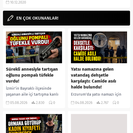
10.12.2020
diziler listesi, Çizgi roman
dizileri,...
EN ÇOK OKUNANLAR!
Sürekli annesiyle tartışan
Yatsı namazına gelen
oğlunu pompalı tüfekle
vatandaş dehşetle
vurdu!
karşılaştı: Camide asılı
halde bulundu!
İzmir’in Bayraklı ilçesinde
yaşanan aile içi tartışma kanlı
Erzurum’da yatsı namazı için
bitti. İddiaya göre, uzun süredir
camiye gelen bir vatandaş,
05.08.2026
2.830
0
04.08.2026
2.767
0
annesiyle tartışmalar yaşadığı
içeride bir kişiyi asılı halde
öne sürülen 33 yaşındaki...
buldu. İhbar üzerine olay
yerine sevk edilen...