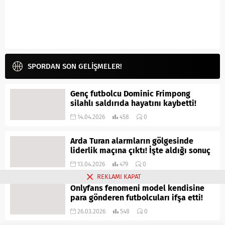
SPORDAN SON GELİŞMELER!
Genç futbolcu Dominic Frimpong
silahlı saldırıda hayatını kaybetti!
14.04.2026
458
0
Arda Turan alarmların gölgesinde
liderlik maçına çıktı! İşte aldığı sonuç
13.04.2026
479
0
REKLAMI KAPAT
Onlyfans fenomeni model kendisine
para gönderen futbolcuları ifşa etti!
26.03.2026
548
0