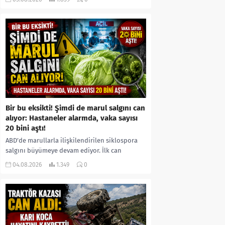
kıyafetleri giydirdiği, özür videosu çektirip...
Bir bu eksikti! Şimdi de marul salgını can
alıyor: Hastaneler alarmda, vaka sayısı
20 bini aştı!
ABD’de marullarla ilişkilendirilen siklospora
salgını büyümeye devam ediyor. İlk can
kayıplarının yaşandığı salgında vaka sayısının
04.08.2026
1.349
0
20 bini aştığı belirtilirken, sağlık...