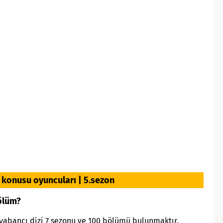
zi konusu oyuncuları | 5.sezon
ölüm?
 yabancı dizi 7 sezonu ve 100 bölümü bulunmaktır.