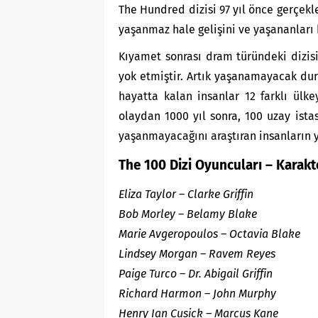
The Hundred dizisi 97 yıl önce gerçek
yaşanmaz hale gelişini ve yaşananları 
Kıyamet sonrası dram türündeki dizisi
yok etmiştir. Artık yaşanamayacak du
hayatta kalan insanlar 12 farklı ülke
olaydan 1000 yıl sonra, 100 uzay ist
yaşanmayacağını araştıran insanların y
The 100 Dizi Oyuncuları – Karakt
Eliza Taylor – Clarke Griffin
Bob Morley – Belamy Blake
Marie Avgeropoulos – Octavia Blake
Lindsey Morgan – Ravem Reyes
Paige Turco – Dr. Abigail Griffin
Richard Harmon – John Murphy
Henry Ian Cusick – Marcus Kane