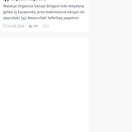
Malatya Organize Sanayi Bölgesi’nde meydana
gelen iş kazasında, pres makinesine sıkışan 46
yaşındaki işçi Amanullah Seferbay yaşamını
yitirdi. Olayla ilgili...
04.08.2026
995
0