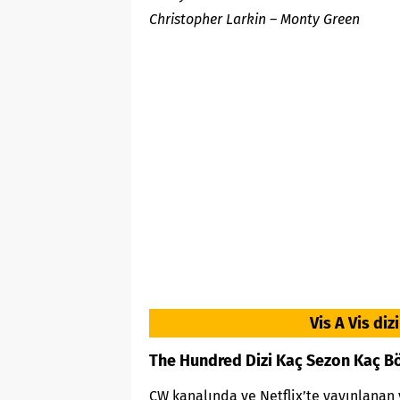
Christopher Larkin – Monty Green
Vis A Vis di
The Hundred Dizi Kaç Sezon Kaç B
CW kanalında ve Netflix’te yayınlanan