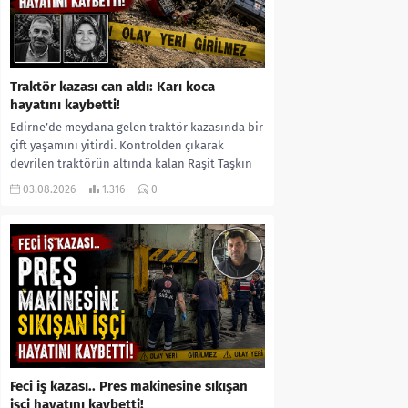
Traktör kazası can aldı: Karı koca
hayatını kaybetti!
Edirne’de meydana gelen traktör kazasında bir
çift yaşamını yitirdi. Kontrolden çıkarak
devrilen traktörün altında kalan Raşit Taşkın
ile eşi Fatma...
03.08.2026
1.316
0
Feci iş kazası.. Pres makinesine sıkışan
işçi hayatını kaybetti!