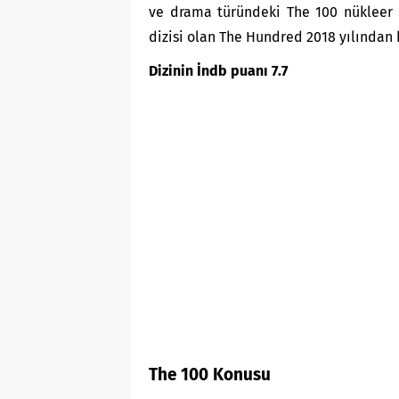
ve drama türündeki The 100 nükleer b
dizisi olan The Hundred 2018 yılından 
Dizinin İndb puan
ı
7.7
The 100 Konusu