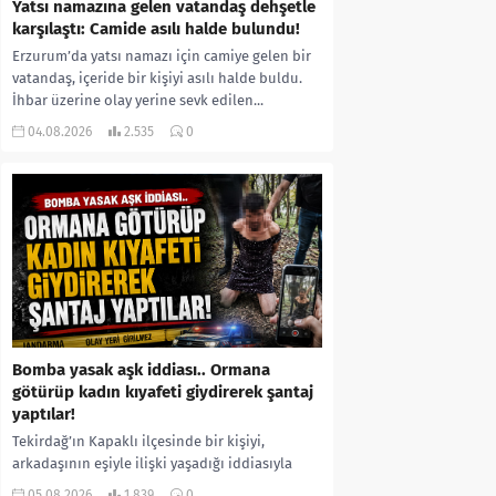
Yatsı namazına gelen vatandaş dehşetle
karşılaştı: Camide asılı halde bulundu!
Erzurum’da yatsı namazı için camiye gelen bir
vatandaş, içeride bir kişiyi asılı halde buldu.
İhbar üzerine olay yerine sevk edilen...
04.08.2026
2.535
0
Bomba yasak aşk iddiası.. Ormana
götürüp kadın kıyafeti giydirerek şantaj
yaptılar!
Tekirdağ’ın Kapaklı ilçesinde bir kişiyi,
arkadaşının eşiyle ilişki yaşadığı iddiasıyla
ormanlık alana götürerek zorla kadın
05.08.2026
1.839
0