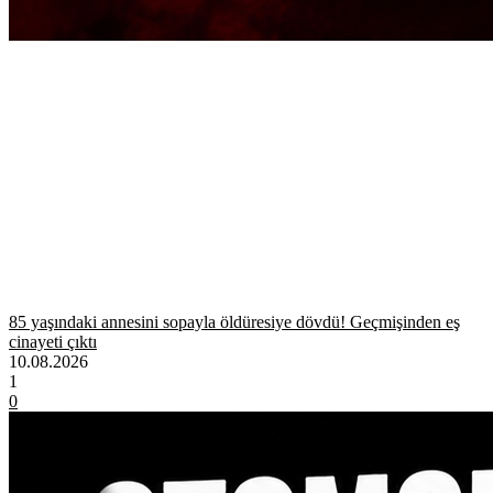
85 yaşındaki annesini sopayla öldüresiye dövdü! Geçmişinden eş
cinayeti çıktı
10.08.2026
1
0