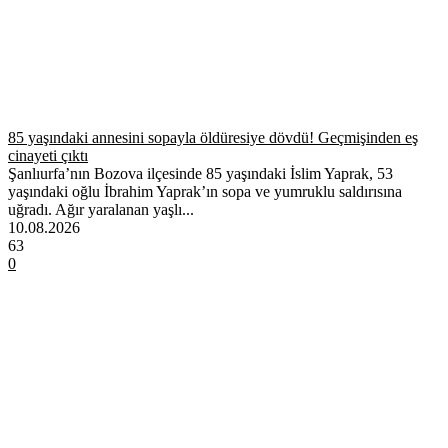
85 yaşındaki annesini sopayla öldüresiye dövdü! Geçmişinden eş
cinayeti çıktı
Şanlıurfa’nın Bozova ilçesinde 85 yaşındaki İslim Yaprak, 53
yaşındaki oğlu İbrahim Yaprak’ın sopa ve yumruklu saldırısına
uğradı. Ağır yaralanan yaşlı...
10.08.2026
63
0