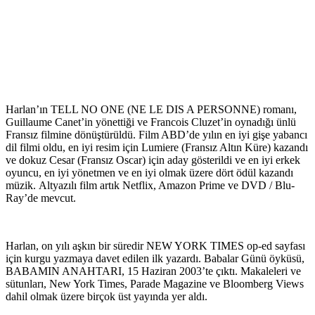
Harlan’ın TELL NO ONE (NE LE DIS A PERSONNE) romanı,
Guillaume Canet’in yönettiği ve Francois Cluzet’in oynadığı ünlü
Fransız filmine dönüştürüldü. Film ABD’de yılın en iyi gişe yabancı
dil filmi oldu, en iyi resim için Lumiere (Fransız Altın Küre) kazandı
ve dokuz Cesar (Fransız Oscar) için aday gösterildi ve en iyi erkek
oyuncu, en iyi yönetmen ve en iyi olmak üzere dört ödül kazandı
müzik. Altyazılı film artık Netflix, Amazon Prime ve DVD / Blu-
Ray’de mevcut.
Harlan, on yılı aşkın bir süredir NEW YORK TIMES op-ed sayfası
için kurgu yazmaya davet edilen ilk yazardı. Babalar Günü öyküsü,
BABAMIN ANAHTARI, 15 Haziran 2003’te çıktı. Makaleleri ve
sütunları, New York Times, Parade Magazine ve Bloomberg Views
dahil olmak üzere birçok üst yayında yer aldı.