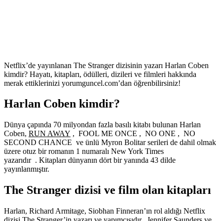
Netflix’de yayınlanan The Stranger dizisinin yazarı Harlan Coben
kimdir? Hayatı, kitapları, ödülleri, dizileri ve filmleri hakkında
merak ettiklerinizi yorumguncel.com’dan öğrenbilirsiniz!
Harlan Coben kimdir?
Dünya çapında 70 milyondan fazla basılı kitabı bulunan Harlan
Coben,
RUN AWAY
, FOOL ME ONCE , NO ONE , NO
SECOND CHANCE ve ünlü Myron Bolitar serileri de dahil olmak
üzere otuz bir romanın 1 numaralı New York Times
yazarıdır . Kitapları dünyanın dört bir yanında 43 dilde
yayınlanmıştır.
The Stranger dizisi ve film olan kitapları
Harlan, Richard Armitage, Siobhan Finneran’ın rol aldığı Netflix
dizisi The Stranger’in yazarı ve yapımcısıdır. ,Jennifer Saunders ve