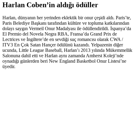
Harlan Coben’in aldığı ödüller
Harlan, dünyanın her yerinden eklektik bir onur çeşidi aldı. Paris’te,
Paris Belediye Başkanı tarafından kültüre ve topluma katkılarından
dolayı saygın Vermeil Onur Madalyası ile ödüllendirildi. İspanya’da
El Premio del Novela Negra RBA, Fransa’da Grand Prix de
Lectrices ve İngiltere’de en sevdiği suç romancısı olarak CWA /
ITV3 En Çok Satan Hançer ödülünü kazandı. Yelpazenin diğer
ucunda, Little League Baseball, Harlan’ı 2013 yılında Mükemmellik
Salonuna dahil etti ve Harlan aynı zamanda Amherst Koleji’nde
oynadığı günlerden beri New England Basketbol Onur Listesi’ne
üyedir.