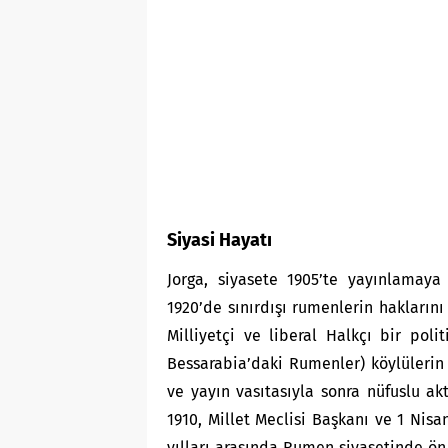
Siyasi Hayatı
Jorga, siyasete 1905’te yayınlamaya 
1920’de sınırdışı rumenlerin hakların
Milliyetçi ve liberal Halkçı bir poli
Bessarabia’daki Rumenler) köylülerin
ve yayın vasıtasıyla sonra nüfuslu akti
1910, Millet Meclisi Başkanı ve 1 Nis
yılları arasında Rumen siyasetinde ön