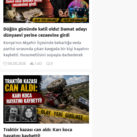
Düğün gününde katil oldu! Damat adayı
dünyaevi yerine cezaevine girdi
Konya’nın Akşehir ilçesinde bekarlığa veda
partisi sırasında çıkan kavgada bir kişi hayatını
kaybetti. Husumetlisini sopayla darbederek
ölümüne neden olduğu iddia...
08.08.2026
1.413
0
Traktör kazası can aldı: Karı koca
hayatını kaybetti!