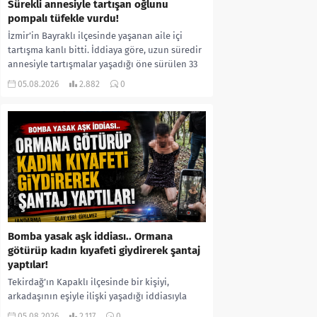
Sürekli annesiyle tartışan oğlunu
pompalı tüfekle vurdu!
İzmir’in Bayraklı ilçesinde yaşanan aile içi
tartışma kanlı bitti. İddiaya göre, uzun süredir
annesiyle tartışmalar yaşadığı öne sürülen 33
yaşındaki...
05.08.2026
2.882
0
Bomba yasak aşk iddiası.. Ormana
götürüp kadın kıyafeti giydirerek şantaj
yaptılar!
Tekirdağ’ın Kapaklı ilçesinde bir kişiyi,
arkadaşının eşiyle ilişki yaşadığı iddiasıyla
ormanlık alana götürerek zorla kadın
05.08.2026
2.117
0