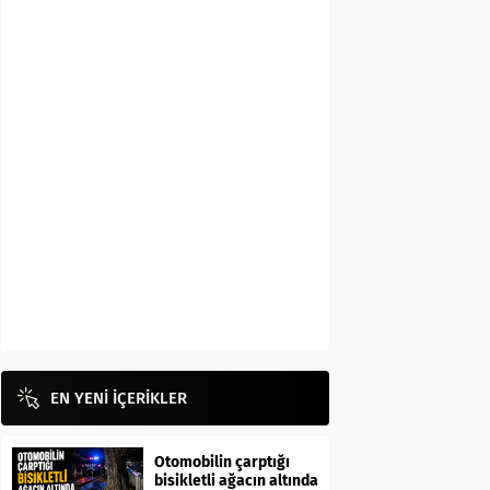
EN YENİ İÇERİKLER
Otomobilin çarptığı
bisikletli ağacın altında