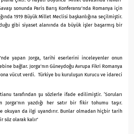
a Savaşı sonunda Paris Barış Konferansı’nda Romanya için
ğında 1919 Büyük Millet Meclisi başkanlığına seçilmiştir.
duğu gibi siyaset alanında da büyük işler başarmış bir
i’nde yapan Jorga, tarihi eserlerini inceleyenler onun
tebine bağlar. Jorga’nın Güneydoğu Avrupa Fikri Romanya
yona vücut verdi. Türkiye bu kuruluşun Kurucu ve idareci
tianu tarafından şu sözlerle ifade edilimiştir. ‘Soruları
n Jorga’nın yazdığı her satır bir fikir tohumu taşır.
ve okuyan da ilgi uyandırır. Bunlar olmadan hiçbir tarih
r söz olarak kalır’