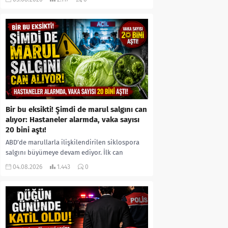
kıyafetleri giydirdiği, özür videosu çektirip...
Bir bu eksikti! Şimdi de marul salgını can
alıyor: Hastaneler alarmda, vaka sayısı
20 bini aştı!
ABD’de marullarla ilişkilendirilen siklospora
salgını büyümeye devam ediyor. İlk can
kayıplarının yaşandığı salgında vaka sayısının
04.08.2026
1.443
0
20 bini aştığı belirtilirken, sağlık...