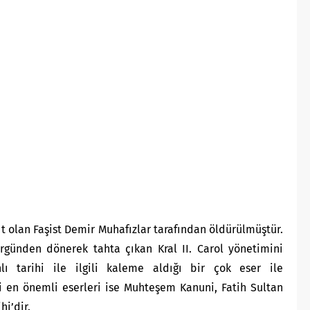
ıt olan Faşist Demir Muhafızlar tarafından öldürülmüştür.
sürgünden dönerek tahta çıkan Kral
II. Carol
yönetimini
ı tarihi ile ilgili kaleme aldığı bir çok eser ile
ili en önemli eserleri ise Muhteşem Kanuni, Fatih Sultan
ihi
’dir.