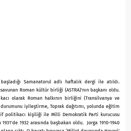
başladığı Samanatorul adlı haftalık dergi ile atıldı.
ı savunan Roman kültür birliği (ASTRA)’nın başkanı oldu.
tikacı olarak Roman halkının birliğini (Transilvanya ve
 durumunu iyileştirme, Toprak dağıtımı, yolunda eğitim
f politikacı kişiliği ile Milli Demokratik Parti kurucusu
an 1931’de 1932 arasında başbakan oldu. Jorga 1910-1940
 plana çıktı. O hayatı boyunca ‘Millet davasında Havari’