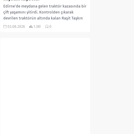
Edirne’de meydana gelen traktör kazasında bir
çift yaşamını yitirdi. Kontrolden çıkarak
devrilen traktörün altında kalan Raşit Taşkın
ile eşi Fatma...
03.08.2026
1.361
0