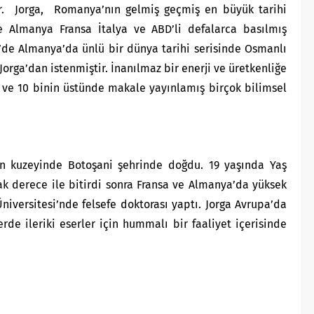
tir. Jorga, Romanya’nın gelmiş geçmiş en büyük tarihi
rde Almanya Fransa İtalya ve ABD’li defalarca basılmış
’de Almanya’da ünlü bir dünya tarihi serisinde Osmanlı
orga’dan istenmiştir. İnanılmaz bir enerji ve üretkenliğe
 ve 10 binin üstünde makale yayınlamış birçok bilimsel
ın kuzeyinde Botoşani şehrinde doğdu. 19 yaşında Yaş
lak derece ile bitirdi sonra Fransa ve Almanya’da yüksek
Üniversitesi’nde felsefe doktorası yaptı. Jorga Avrupa’da
rde ileriki eserler için hummalı bir faaliyet içerisinde