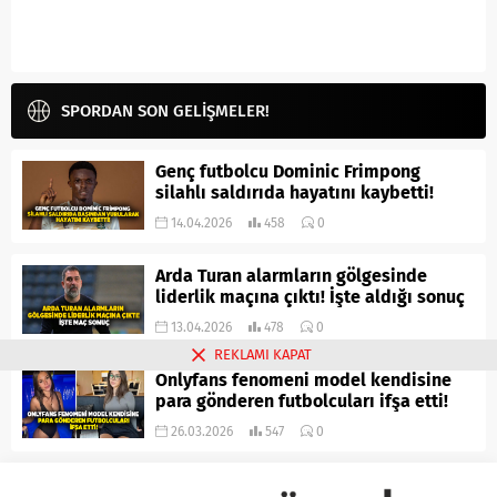
SPORDAN SON GELİŞMELER!
Genç futbolcu Dominic Frimpong
silahlı saldırıda hayatını kaybetti!
14.04.2026
458
0
Arda Turan alarmların gölgesinde
liderlik maçına çıktı! İşte aldığı sonuç
13.04.2026
478
0
REKLAMI KAPAT
Onlyfans fenomeni model kendisine
para gönderen futbolcuları ifşa etti!
26.03.2026
547
0