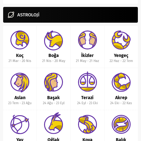
ASTROLOJİ
Koç
Boğa
İkizler
Yengeç
21 Mar
-
20 Nis
21 Nis
-
20 May
21 May
-
21 Haz
22 Haz
-
22 Tem
Aslan
Başak
Terazi
Akrep
23 Tem
-
23 Ağu
24 Ağu
-
23 Eyl
24 Eyl
-
23 Eki
24 Eki
-
22 Kas
Yay
Oğlak
Kova
Balık