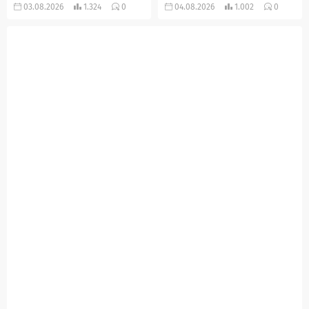
çıkarak devrilen traktörün
kazasında, pres makinesine
03.08.2026
1.324
0
04.08.2026
1.002
0
altında kalan Raşit Taşkın ile
sıkışan 46 yaşındaki işçi
eşi Fatma...
Amanullah Seferbay yaşamını
yitirdi. Olayla ilgili...