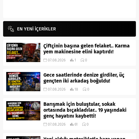
EN YENİ İÇERİKLER
Çiftçinin başına gelen felaket.. Karma
yem makinesine elini kaptırdı!
07.08.2026
1
0
Gece saatlerinde denize girdiler, üç
gençten iki arkadaş boğuldu!
07.08.2026
18
0
Barışmak için buluştular, sokak
ortasında bıçakladılar.. 19 yaşındaki
genç hayatını kaybetti!
07.08.2026
61
0