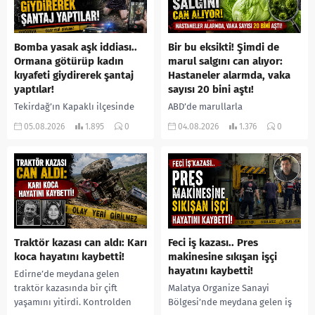
Bomba yasak aşk iddiası..
Bir bu eksikti! Şimdi de
Ormana götürüp kadın
marul salgını can alıyor:
kıyafeti giydirerek şantaj
Hastaneler alarmda, vaka
yaptılar!
sayısı 20 bini aştı!
Tekirdağ’ın Kapaklı ilçesinde
ABD’de marullarla
bir kişiyi, arkadaşının eşiyle
ilişkilendirilen siklospora
05.08.2026
1.895
0
04.08.2026
1.376
0
ilişki yaşadığı iddiasıyla
salgını büyümeye devam ediyor.
ormanlık alana götürerek zorla
İlk can kayıplarının yaşandığı
kadın kıyafetleri giydirdiği,
salgında vaka sayısının 20 bini
özür videosu çektirip...
aştığı belirtilirken, sağlık...
Traktör kazası can aldı: Karı
Feci iş kazası.. Pres
koca hayatını kaybetti!
makinesine sıkışan işçi
hayatını kaybetti!
Edirne’de meydana gelen
traktör kazasında bir çift
Malatya Organize Sanayi
yaşamını yitirdi. Kontrolden
Bölgesi’nde meydana gelen iş