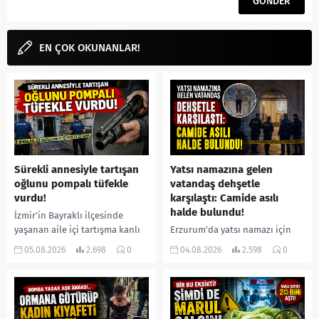
EN ÇOK OKUNANLAR!
Sürekli annesiyle tartışan
Yatsı namazına gelen
oğlunu pompalı tüfekle
vatandaş dehşetle
vurdu!
karşılaştı: Camide asılı
halde bulundu!
İzmir’in Bayraklı ilçesinde
yaşanan aile içi tartışma kanlı
Erzurum’da yatsı namazı için
bitti. İddiaya göre, uzun süredir
camiye gelen bir vatandaş,
05.08.2026
2.698
0
04.08.2026
2.598
0
annesiyle tartışmalar yaşadığı
içeride bir kişiyi asılı halde
öne sürülen 33 yaşındaki...
buldu. İhbar üzerine olay
yerine sevk edilen...