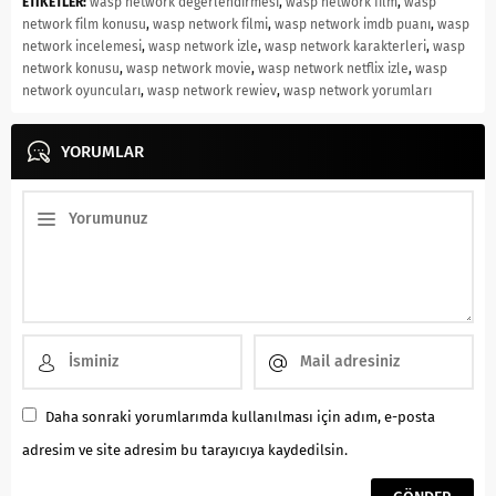
ETİKETLER:
wasp network değerlendirmesi
,
wasp network film
,
wasp
network film konusu
,
wasp network filmi
,
wasp network imdb puanı
,
wasp
network incelemesi
,
wasp network izle
,
wasp network karakterleri
,
wasp
network konusu
,
wasp network movie
,
wasp network netflix izle
,
wasp
network oyuncuları
,
wasp network rewiev
,
wasp network yorumları
YORUMLAR
Daha sonraki yorumlarımda kullanılması için adım, e-posta
adresim ve site adresim bu tarayıcıya kaydedilsin.