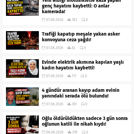
Yeni aldığı motosikletle kaza yapan
genç hayatını kaybetti: O anlar
kamerada!
07.08.2026
183
0
Trafiği kapatıp meşale yakan asker
konvoyuna ceza yağdı!
07.08.2026
62
0
Evinde elektrik akımına kapılan yaşlı
kadın hayatını kaybetti!
07.08.2026
117
0
4 gündür aranan kayıp adam evinin
yanındaki serada ölü bulundu!
07.08.2026
351
0
Oğlu öldürüldükten sadece 3 gün sonra
oğlunun katili ile nikah kıydı!
06.08.2026
378
0