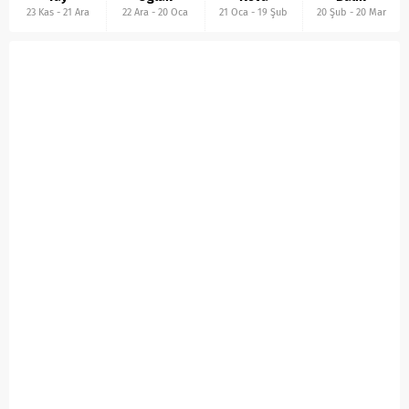
23 Kas
-
21 Ara
22 Ara
-
20 Oca
21 Oca
-
19 Şub
20 Şub
-
20 Mar