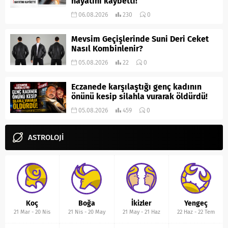
hayatını kaybetti!
06.08.2026
230
0
Mevsim Geçişlerinde Suni Deri Ceket
Nasıl Kombinlenir?
05.08.2026
22
0
Eczanede karşılaştığı genç kadının
önünü kesip silahla vurarak öldürdü!
05.08.2026
459
0
ASTROLOJİ
Koç
Boğa
İkizler
Yengeç
21 Mar
-
20 Nis
21 Nis
-
20 May
21 May
-
21 Haz
22 Haz
-
22 Tem