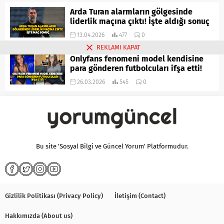
Arda Turan alarmların gölgesinde
liderlik maçına çıktı! İşte aldığı sonuç
13.04.2026
477
0
REKLAMI KAPAT
Onlyfans fenomeni model kendisine
para gönderen futbolcuları ifşa etti!
26.03.2026
545
0
Bu site 'Sosyal Bilgi ve Güncel Yorum' Platformudur.
Gizlilik Politikası (Privacy Policy)
İletişim (Contact)
Hakkımızda (About us)