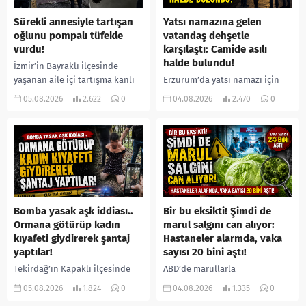
Sürekli annesiyle tartışan
Yatsı namazına gelen
oğlunu pompalı tüfekle
vatandaş dehşetle
vurdu!
karşılaştı: Camide asılı
halde bulundu!
İzmir’in Bayraklı ilçesinde
yaşanan aile içi tartışma kanlı
Erzurum’da yatsı namazı için
bitti. İddiaya göre, uzun süredir
camiye gelen bir vatandaş,
05.08.2026
2.622
0
04.08.2026
2.470
0
annesiyle tartışmalar yaşadığı
içeride bir kişiyi asılı halde
öne sürülen 33 yaşındaki...
buldu. İhbar üzerine olay
yerine sevk edilen...
Bomba yasak aşk iddiası..
Bir bu eksikti! Şimdi de
Ormana götürüp kadın
marul salgını can alıyor:
kıyafeti giydirerek şantaj
Hastaneler alarmda, vaka
yaptılar!
sayısı 20 bini aştı!
Tekirdağ’ın Kapaklı ilçesinde
ABD’de marullarla
bir kişiyi, arkadaşının eşiyle
ilişkilendirilen siklospora
05.08.2026
1.824
0
04.08.2026
1.335
0
ilişki yaşadığı iddiasıyla
salgını büyümeye devam ediyor.