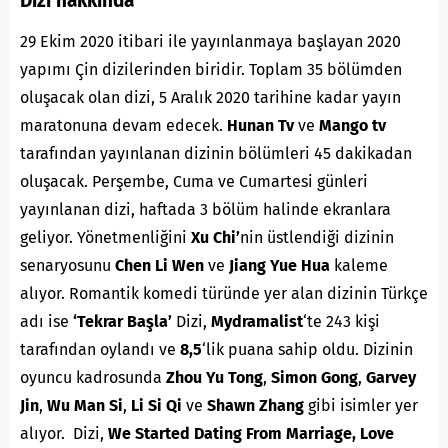
Dizi hakkında
29 Ekim 2020 itibari ile yayınlanmaya başlayan 2020
yapımı Çin dizilerinden biridir. Toplam 35 bölümden
oluşacak olan dizi, 5 Aralık 2020 tarihine kadar yayın
maratonuna devam edecek.
Hunan Tv
ve
Mango tv
tarafından yayınlanan dizinin bölümleri 45 dakikadan
oluşacak. Perşembe, Cuma ve Cumartesi günleri
yayınlanan dizi, haftada 3 bölüm halinde ekranlara
geliyor. Yönetmenliğini
Xu Chi’
nin üstlendiği dizinin
senaryosunu
Chen Li Wen
ve
Jiang Yue Hua
kaleme
alıyor. Romantik komedi türünde yer alan dizinin Türkçe
adı ise
‘Tekrar Başla’
Dizi,
Mydramalist
‘te 243 kişi
tarafından oylandı ve
8,5
‘lik puana sahip oldu. Dizinin
oyuncu kadrosunda
Zhou Yu Tong
,
Simon Gong
,
Garvey
Jin
,
Wu Man Si
,
Li Si Qi
ve
Shawn Zhang
gibi isimler yer
alıyor. Dizi,
We Started Dating From Marriage, Love