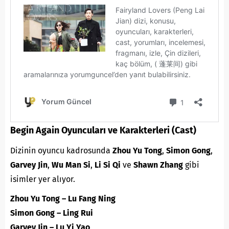
Begin Again Oyuncuları ve Karakterleri (Cast)
Dizinin oyuncu kadrosunda
Zhou Yu Tong
,
Simon Gong
,
Garvey Jin
,
Wu Man Si
,
Li Si Qi
ve
Shawn Zhang
gibi
isimler yer alıyor.
Zhou Yu Tong – Lu Fang Ning
Simon Gong – Ling Rui
Garvey Jin – Lu Yi Yao