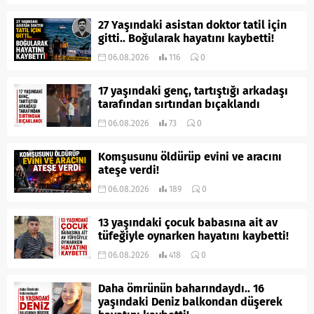
27 Yaşındaki asistan doktor tatil için
gitti.. Boğularak hayatını kaybetti!
06.08.2026
116
0
17 yaşındaki genç, tartıştığı arkadaşı
tarafından sırtından bıçaklandı
06.08.2026
73
0
Komşusunu öldürüp evini ve aracını
ateşe verdi!
06.08.2026
189
0
13 yaşındaki çocuk babasına ait av
tüfeğiyle oynarken hayatını kaybetti!
06.08.2026
418
0
Daha ömrünün baharındaydı.. 16
yaşındaki Deniz balkondan düşerek