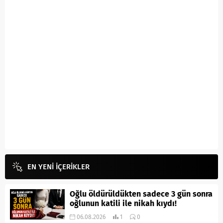
EN YENİ İÇERİKLER
Oğlu öldürüldükten sadece 3 gün sonra
oğlunun katili ile nikah kıydı!
06.08.2026
1
0