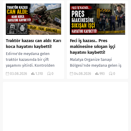
ormanlık alana götürerek zorla
İlk can kayıplarının yaşandığı
kadın kıyafetleri giydirdiği,
salgında vaka sayısının 20 bini
özür videosu çektirip...
aştığı belirtilirken, sağlık...
Traktör kazası can aldı: Karı
Feci iş kazası.. Pres
koca hayatını kaybetti!
makinesine sıkışan işçi
hayatını kaybetti!
Edirne’de meydana gelen
traktör kazasında bir çift
Malatya Organize Sanayi
yaşamını yitirdi. Kontrolden
Bölgesi’nde meydana gelen iş
çıkarak devrilen traktörün
kazasında, pres makinesine
03.08.2026
1.310
0
04.08.2026
993
0
altında kalan Raşit Taşkın ile
sıkışan 46 yaşındaki işçi
eşi Fatma...
Amanullah Seferbay yaşamını
yitirdi. Olayla ilgili...