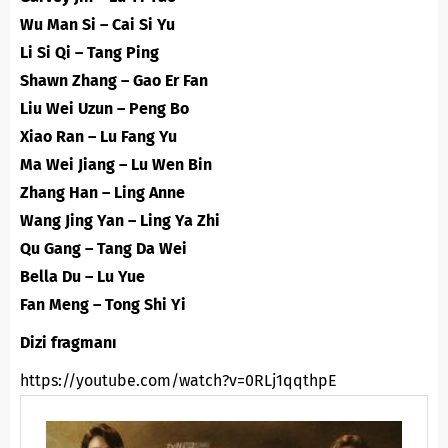
Wu Man Si – Cai Si Yu
Li Si Qi – Tang Ping
Shawn Zhang – Gao Er Fan
Liu Wei Uzun – Peng Bo
Xiao Ran – Lu Fang Yu
Ma Wei Jiang – Lu Wen Bin
Zhang Han – Ling Anne
Wang Jing Yan – Ling Ya Zhi
Qu Gang – Tang Da Wei
Bella Du – Lu Yue
Fan Meng – Tong Shi Yi
Dizi fragmanı
https://youtube.com/watch?v=0RLj1qqthpE