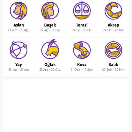
Aslan
Başak
Terazi
Akrep
23 Tem
-
23 Ağu
24 Ağu
-
23 Eyl
24 Eyl
-
23 Eki
24 Eki
-
22 Kas
Yay
Oğlak
Kova
Balık
23 Kas
-
21 Ara
22 Ara
-
20 Oca
21 Oca
-
19 Şub
20 Şub
-
20 Mar