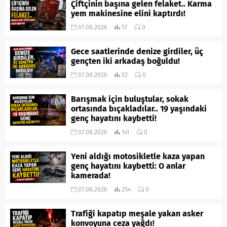
Çiftçinin başına gelen felaket.. Karma
yem makinesine elini kaptırdı!
07.08.2026
57
0
Gece saatlerinde denize girdiler, üç
gençten iki arkadaş boğuldu!
07.08.2026
52
0
Barışmak için buluştular, sokak
ortasında bıçakladılar.. 19 yaşındaki
genç hayatını kaybetti!
07.08.2026
141
0
Yeni aldığı motosikletle kaza yapan
genç hayatını kaybetti: O anlar
kamerada!
07.08.2026
254
0
Trafiği kapatıp meşale yakan asker
konvoyuna ceza yağdı!