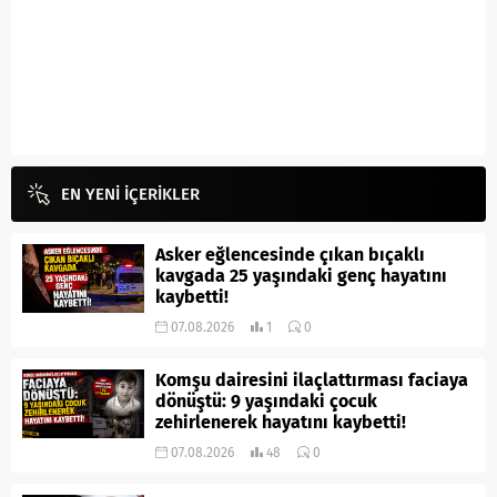
EN YENİ İÇERİKLER
Asker eğlencesinde çıkan bıçaklı
kavgada 25 yaşındaki genç hayatını
kaybetti!
07.08.2026
1
0
Komşu dairesini ilaçlattırması faciaya
dönüştü: 9 yaşındaki çocuk
zehirlenerek hayatını kaybetti!
07.08.2026
48
0