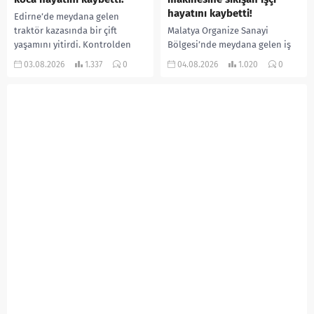
hayatını kaybetti!
Edirne’de meydana gelen
traktör kazasında bir çift
Malatya Organize Sanayi
yaşamını yitirdi. Kontrolden
Bölgesi’nde meydana gelen iş
çıkarak devrilen traktörün
kazasında, pres makinesine
03.08.2026
1.337
0
04.08.2026
1.020
0
altında kalan Raşit Taşkın ile
sıkışan 46 yaşındaki işçi
eşi Fatma...
Amanullah Seferbay yaşamını
yitirdi. Olayla ilgili...