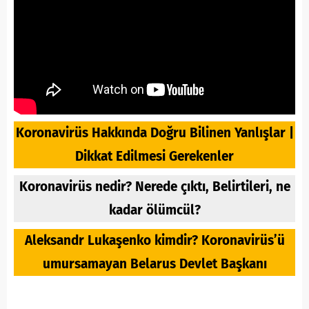
Koronavirüs Hakkında Doğru Bilinen Yanlışlar |
Dikkat Edilmesi Gerekenler
Koronavirüs nedir? Nerede çıktı, Belirtileri, ne
kadar ölümcül?
Aleksandr Lukaşenko kimdir? Koronavirüs’ü
umursamayan Belarus Devlet Başkanı