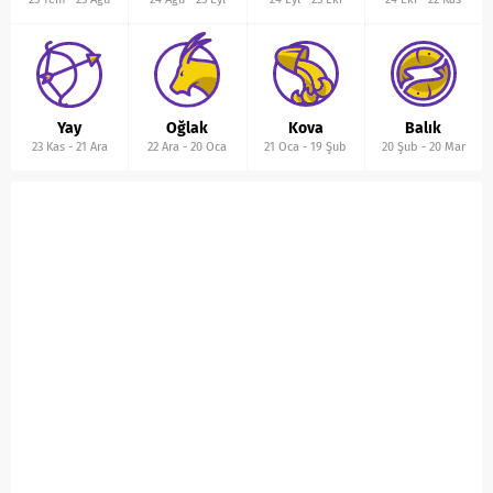
Yay
Oğlak
Kova
Balık
23 Kas
-
21 Ara
22 Ara
-
20 Oca
21 Oca
-
19 Şub
20 Şub
-
20 Mar