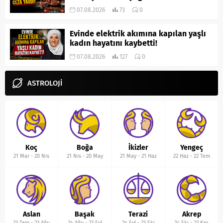
07.08.2026
73
0
Evinde elektrik akımına kapılan yaşlı
kadın hayatını kaybetti!
07.08.2026
127
0
ASTROLOJİ
Koç
Boğa
İkizler
Yengeç
21 Mar
-
20 Nis
21 Nis
-
20 May
21 May
-
21 Haz
22 Haz
-
22 Tem
Aslan
Başak
Terazi
Akrep
23 Tem
-
23 Ağu
24 Ağu
-
23 Eyl
24 Eyl
-
23 Eki
24 Eki
-
22 Kas