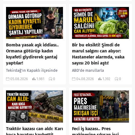
öne sürülen 33 yaşındaki...
buldu. İhbar üzerine olay
yerine sevk edilen...
Bomba yasak aşk iddiası..
Bir bu eksikti! Şimdi de
Ormana götürüp kadın
marul salgını can alıyor:
kıyafeti giydirerek şantaj
Hastaneler alarmda, vaka
yaptılar!
sayısı 20 bini aştı!
Tekirdağ’ın Kapaklı ilçesinde
ABD’de marullarla
bir kişiyi, arkadaşının eşiyle
ilişkilendirilen siklospora
05.08.2026
1.981
0
04.08.2026
1.392
0
ilişki yaşadığı iddiasıyla
salgını büyümeye devam ediyor.
ormanlık alana götürerek zorla
İlk can kayıplarının yaşandığı
kadın kıyafetleri giydirdiği,
salgında vaka sayısının 20 bini
özür videosu çektirip...
aştığı belirtilirken, sağlık...
Traktör kazası can aldı: Karı
Feci iş kazası.. Pres
koca hayatını kaybetti!
makinesine sıkışan işçi