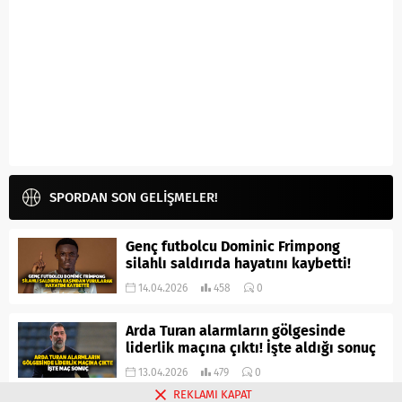
SPORDAN SON GELİŞMELER!
Genç futbolcu Dominic Frimpong
silahlı saldırıda hayatını kaybetti!
14.04.2026
458
0
Arda Turan alarmların gölgesinde
liderlik maçına çıktı! İşte aldığı sonuç
13.04.2026
479
0
REKLAMI KAPAT