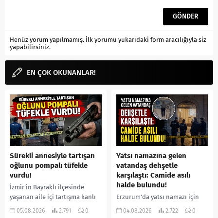
Henüz yorum yapılmamış. İlk yorumu yukarıdaki form aracılığıyla siz
yapabilirsiniz.
EN ÇOK OKUNANLAR!
Sürekli annesiyle tartışan
Yatsı namazına gelen
oğlunu pompalı tüfekle
vatandaş dehşetle
vurdu!
karşılaştı: Camide asılı
halde bulundu!
İzmir’in Bayraklı ilçesinde
yaşanan aile içi tartışma kanlı
Erzurum’da yatsı namazı için
bitti. İddiaya göre, uzun süredir
camiye gelen bir vatandaş,
05.08.2026
2.791
0
04.08.2026
2.722
0
annesiyle tartışmalar yaşadığı
içeride bir kişiyi asılı halde