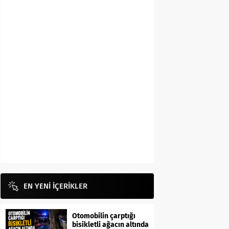
EN YENİ İÇERİKLER
Otomobilin çarptığı
bisikletli ağacın altında