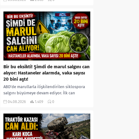
kıyafetleri giydirdiği, özür videosu çektirip...
Bir bu eksikti! Şimdi de marul salgını can
alıyor: Hastaneler alarmda, vaka sayısı
20 bini aştı!
ABD’de marullarla ilişkilendirilen siklospora
salgını büyümeye devam ediyor. İlk can
kayıplarının yaşandığı salgında vaka sayısının
04.08.2026
1.409
0
20 bini aştığı belirtilirken, sağlık...