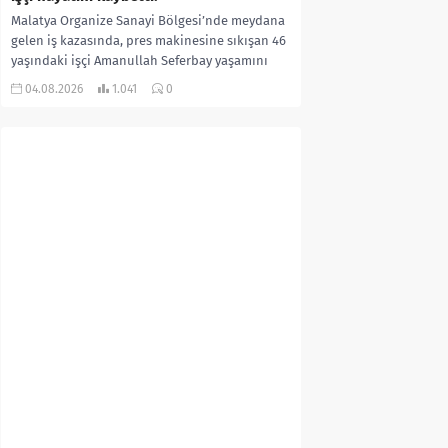
Malatya Organize Sanayi Bölgesi’nde meydana
gelen iş kazasında, pres makinesine sıkışan 46
yaşındaki işçi Amanullah Seferbay yaşamını
yitirdi. Olayla ilgili...
04.08.2026
1.041
0