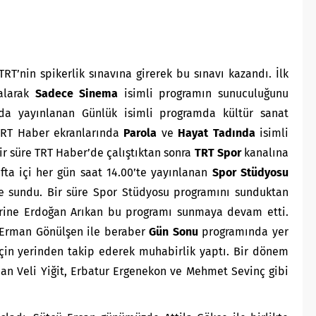
T’nin spikerlik sınavına girerek bu sınavı kazandı. İlk
alarak
Sadece Sinema
isimli programın sunuculuğunu
da yayınlanan Günlük isimli programda kültür sanat
TRT Haber ekranlarında
Parola
ve
Hayat Tadında
isimli
r süre TRT Haber’de çalıştıktan sonra
TRT Spor
kanalına
fta içi her gün saat 14.00’te yayınlanan
Spor Stüdyosu
te sundu. Bir süre Spor Stüdyosu programını sunduktan
rine Erdoğan Arıkan bu programı sunmaya devam etti.
 Erman Gönülşen ile beraber
Gün Sonu
programında yer
için yerinden takip ederek muhabirlik yaptı. Bir dönem
an Veli Yiğit, Erbatur Ergenekon ve Mehmet Sevinç gibi