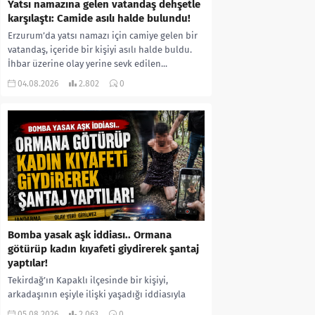
Yatsı namazına gelen vatandaş dehşetle
karşılaştı: Camide asılı halde bulundu!
Erzurum’da yatsı namazı için camiye gelen bir
vatandaş, içeride bir kişiyi asılı halde buldu.
İhbar üzerine olay yerine sevk edilen...
04.08.2026
2.802
0
Bomba yasak aşk iddiası.. Ormana
götürüp kadın kıyafeti giydirerek şantaj
yaptılar!
Tekirdağ’ın Kapaklı ilçesinde bir kişiyi,
arkadaşının eşiyle ilişki yaşadığı iddiasıyla
ormanlık alana götürerek zorla kadın
05.08.2026
2.063
0