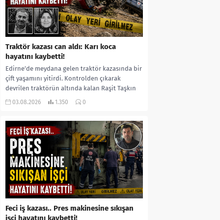
Traktör kazası can aldı: Karı koca
hayatını kaybetti!
Edirne’de meydana gelen traktör kazasında bir
çift yaşamını yitirdi. Kontrolden çıkarak
devrilen traktörün altında kalan Raşit Taşkın
ile eşi Fatma...
03.08.2026
1.350
0
Feci iş kazası.. Pres makinesine sıkışan
işçi hayatını kaybetti!