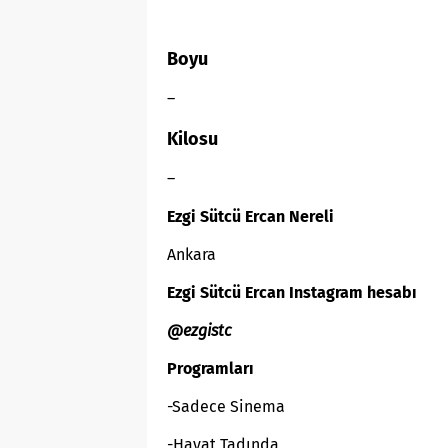
Boyu
–
Kilosu
–
Ezgi Sütcü Ercan
Nereli
Ankara
Ezgi Sütcü Ercan
Instagram hesabı
@ezgistc
Programları
-Sadece Sinema
-Hayat Tadında