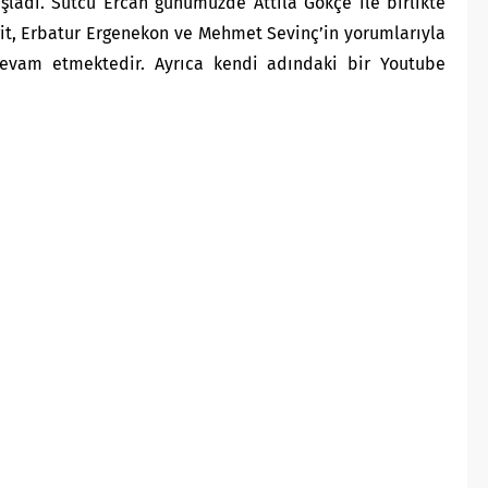
adı. Sütcü Ercan günümüzde Attila Gökçe ile birlikte
ğit, Erbatur Ergenekon ve Mehmet Sevinç’in yorumlarıyla
evam etmektedir. Ayrıca kendi adındaki bir Youtube