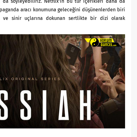
 da söyleyebiliriz. Netflix’in bu tür içerikleri daha da
propaganda aracı konumuna geleceğini düşünenlerden biri
k ve sinir uçlarına dokunan sertlikte bir dizi olarak