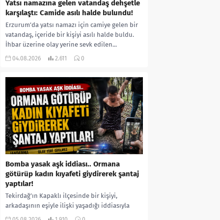
Yatsı namazına gelen vatandaş dehşetle
karşılaştı: Camide asılı halde bulundu!
Erzurum’da yatsı namazı için camiye gelen bir
vatandaş, içeride bir kişiyi asılı halde buldu.
İhbar üzerine olay yerine sevk edilen...
04.08.2026
2.611
0
Bomba yasak aşk iddiası.. Ormana
götürüp kadın kıyafeti giydirerek şantaj
yaptılar!
Tekirdağ’ın Kapaklı ilçesinde bir kişiyi,
arkadaşının eşiyle ilişki yaşadığı iddiasıyla
ormanlık alana götürerek zorla kadın
05.08.2026
1.910
0