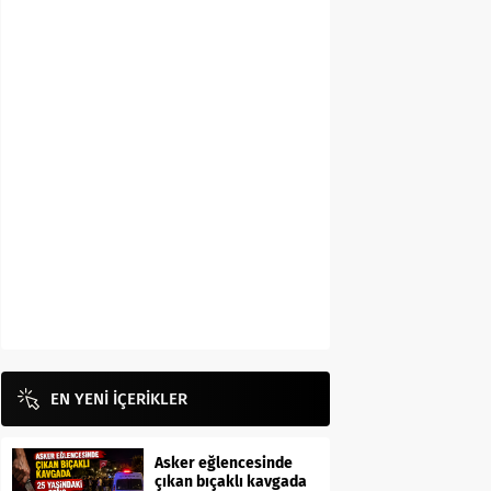
EN YENİ İÇERİKLER
Asker eğlencesinde
çıkan bıçaklı kavgada