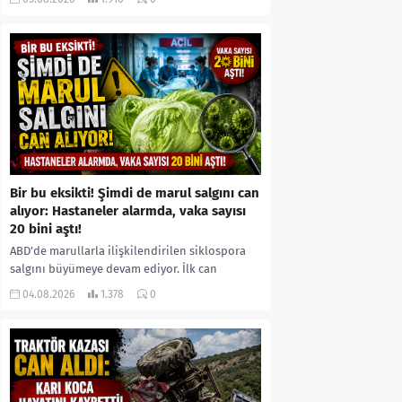
kıyafetleri giydirdiği, özür videosu çektirip...
Bir bu eksikti! Şimdi de marul salgını can
alıyor: Hastaneler alarmda, vaka sayısı
20 bini aştı!
ABD’de marullarla ilişkilendirilen siklospora
salgını büyümeye devam ediyor. İlk can
kayıplarının yaşandığı salgında vaka sayısının
04.08.2026
1.378
0
20 bini aştığı belirtilirken, sağlık...