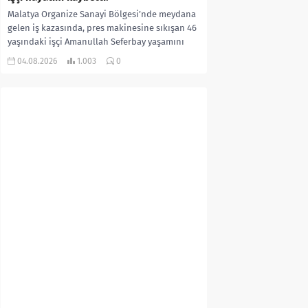
Malatya Organize Sanayi Bölgesi’nde meydana
gelen iş kazasında, pres makinesine sıkışan 46
yaşındaki işçi Amanullah Seferbay yaşamını
yitirdi. Olayla ilgili...
04.08.2026
1.003
0