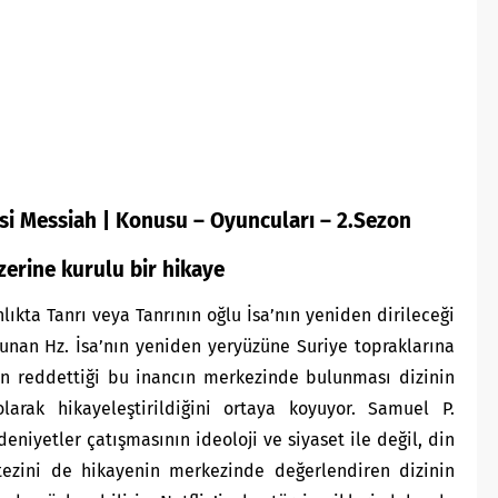
isi Messiah | Konusu – Oyuncuları – 2.Sezon
zerine kurulu bir hikaye
nlıkta Tanrı veya Tanrının oğlu İsa’nın yeniden dirileceği
nan Hz. İsa’nın yeniden yeryüzüne Suriye topraklarına
rin reddettiği bu inancın merkezinde bulunması dizinin
larak hikayeleştirildiğini ortaya koyuyor. Samuel P.
niyetler çatışmasının ideoloji ve siyaset ile değil, din
 tezini de hikayenin merkezinde değerlendiren dizinin