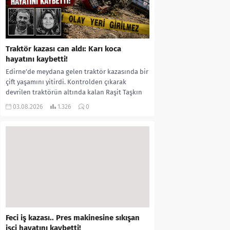
Traktör kazası can aldı: Karı koca
hayatını kaybetti!
Edirne’de meydana gelen traktör kazasında bir
çift yaşamını yitirdi. Kontrolden çıkarak
devrilen traktörün altında kalan Raşit Taşkın
ile eşi Fatma...
03.08.2026
1.326
0
Feci iş kazası.. Pres makinesine sıkışan
işçi hayatını kaybetti!