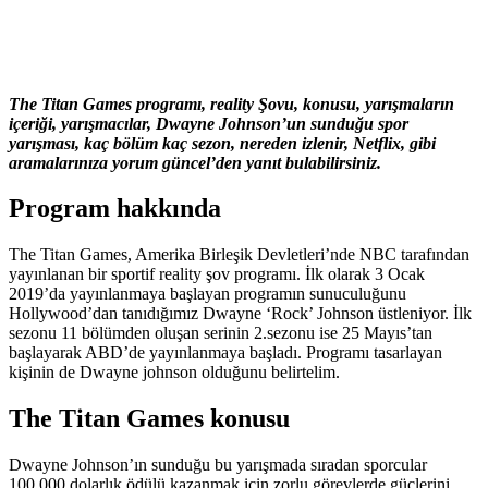
The Titan Games programı, reality Şovu, konusu, yarışmaların
içeriği, yarışmacılar, Dwayne Johnson’un sunduğu spor
yarışması, kaç bölüm kaç sezon, nereden izlenir, Netflix, gibi
aramalarınıza yorum güncel’den yanıt bulabilirsiniz.
Program hakkında
The Titan Games, Amerika Birleşik Devletleri’nde NBC tarafından
yayınlanan bir sportif reality şov programı. İlk olarak 3 Ocak
2019’da yayınlanmaya başlayan programın sunuculuğunu
Hollywood’dan tanıdığımız Dwayne ‘Rock’ Johnson üstleniyor. İlk
sezonu 11 bölümden oluşan serinin 2.sezonu ise 25 Mayıs’tan
başlayarak ABD’de yayınlanmaya başladı. Programı tasarlayan
kişinin de Dwayne johnson olduğunu belirtelim.
The Titan Games konusu
Dwayne Johnson’ın sunduğu bu yarışmada sıradan sporcular
100.000 dolarlık ödülü kazanmak için zorlu görevlerde güçlerini