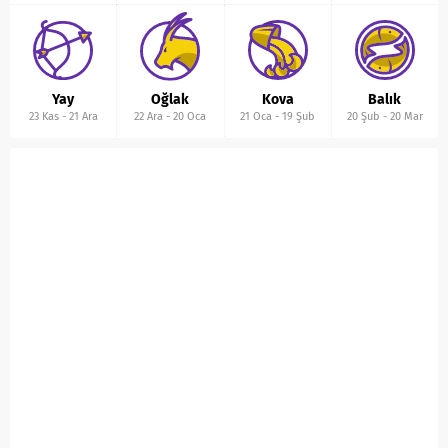
Yay
Oğlak
Kova
Balık
23 Kas
-
21 Ara
22 Ara
-
20 Oca
21 Oca
-
19 Şub
20 Şub
-
20 Mar