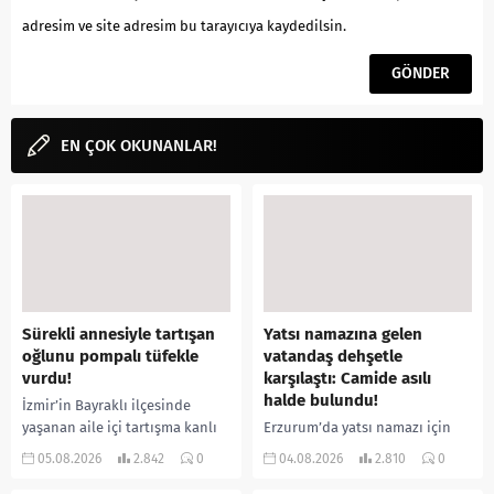
adresim ve site adresim bu tarayıcıya kaydedilsin.
EN ÇOK OKUNANLAR!
Sürekli annesiyle tartışan
Yatsı namazına gelen
oğlunu pompalı tüfekle
vatandaş dehşetle
vurdu!
karşılaştı: Camide asılı
halde bulundu!
İzmir’in Bayraklı ilçesinde
yaşanan aile içi tartışma kanlı
Erzurum’da yatsı namazı için
bitti. İddiaya göre, uzun süredir
camiye gelen bir vatandaş,
05.08.2026
2.842
0
04.08.2026
2.810
0
annesiyle tartışmalar yaşadığı
içeride bir kişiyi asılı halde
öne sürülen 33 yaşındaki...
buldu. İhbar üzerine olay