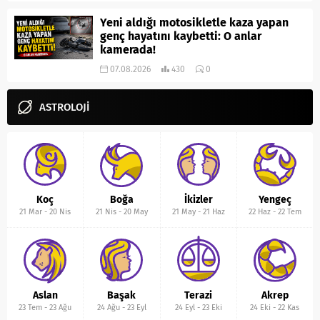
Yeni aldığı motosikletle kaza yapan
genç hayatını kaybetti: O anlar
kamerada!
07.08.2026
430
0
ASTROLOJİ
Koç
Boğa
İkizler
Yengeç
21 Mar
-
20 Nis
21 Nis
-
20 May
21 May
-
21 Haz
22 Haz
-
22 Tem
Aslan
Başak
Terazi
Akrep
23 Tem
-
23 Ağu
24 Ağu
-
23 Eyl
24 Eyl
-
23 Eki
24 Eki
-
22 Kas