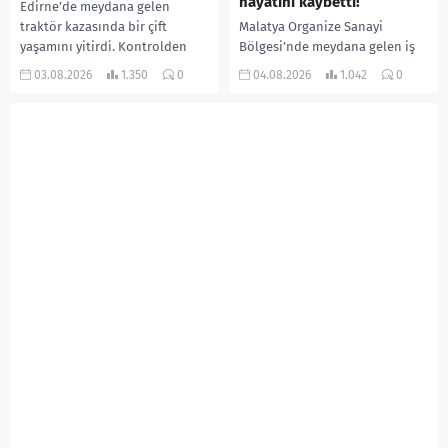
hayatını kaybetti!
Edirne’de meydana gelen
traktör kazasında bir çift
Malatya Organize Sanayi
yaşamını yitirdi. Kontrolden
Bölgesi’nde meydana gelen iş
çıkarak devrilen traktörün
kazasında, pres makinesine
03.08.2026
1.350
0
04.08.2026
1.042
0
altında kalan Raşit Taşkın ile
sıkışan 46 yaşındaki işçi
eşi Fatma...
Amanullah Seferbay yaşamını
yitirdi. Olayla ilgili...