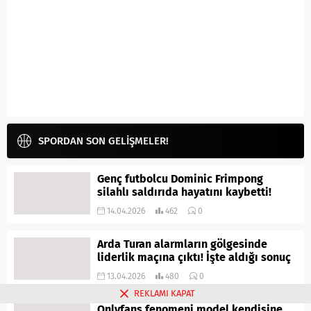
SPORDAN SON GELİŞMELER!
Genç futbolcu Dominic Frimpong
silahlı saldırıda hayatını kaybetti!
14.04.2026
462
0
Arda Turan alarmların gölgesinde
liderlik maçına çıktı! İşte aldığı sonuç
13.04.2026
480
0
REKLAMI KAPAT
Onlyfans fenomeni model kendisine