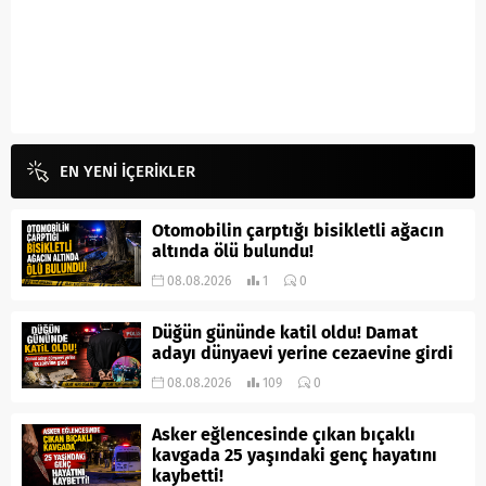
EN YENİ İÇERİKLER
Otomobilin çarptığı bisikletli ağacın
altında ölü bulundu!
08.08.2026
1
0
Düğün gününde katil oldu! Damat
adayı dünyaevi yerine cezaevine girdi
08.08.2026
109
0
Asker eğlencesinde çıkan bıçaklı
kavgada 25 yaşındaki genç hayatını
kaybetti!