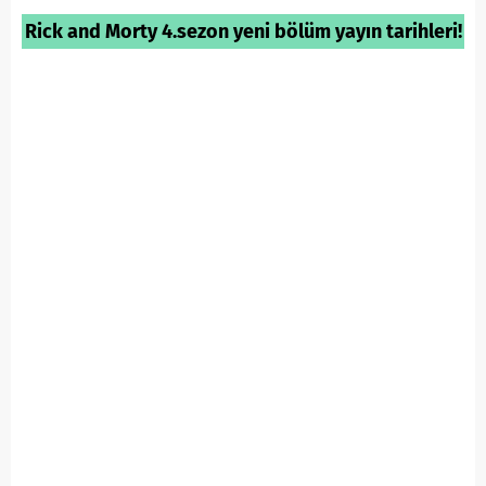
Rick and Morty 4.sezon yeni bölüm yayın tarihleri!