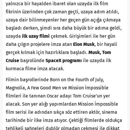
yalnızca bir hayalden ibaret olan uzayda ilk film
fikrinin üzerinden çok zaman geçti, uzaya adım atıldı,
uzaya dair bilinmeyenler her geçen gün açığa çıkmaya
başladı derken, şimdi sıra daha büyük bir adıma geldi,
uzayda
ilk uzay filmi
çekmek. Girişimleri ile her gün
daha çılgın projelere imza atan
Elon Musk
, bir hayali
gerçek kılmak için hazırlıklara başladı.
Musk, Tom
Cruise
başrolünde
SpaceX programı
ile uzayda ilk
kurmaca filme imza atacak.
Filmin başrollerinde Born on the Fourth of July,
Magnolia, A Few Good Men ve Mission İmpossible
filmleri ile tanınan Oscar adayı Tom Cruise’un yer
alacak. Son yer alığı yapımlardan Mission İmpossible
film serisi ile adından sıkça söz ettiren aktör, sinema
tarihinde bir ilke imza atıyor. Çektiği filmlerde oldukça
tehlikeli sahneleri dublör olmadan çekmesi ile dikkat