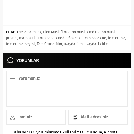
ETİKETLER:
elon musk
,
Elon Musk film
,
elon musk kimdir
,
elon musk
projesi
,
marsta ilk film
,
space x nedir
,
Spacex film
,
spacex ne
,
tom cruise
,
tom cruise başrol
,
Tom Cruise film
,
uzayda film
,
Uzayda ilk film
YORUMLAR
Daha sonraki yorumlarımda kullanılması için adım, e-posta