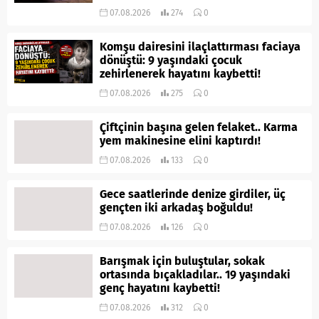
07.08.2026
274
0
Komşu dairesini ilaçlattırması faciaya
dönüştü: 9 yaşındaki çocuk
zehirlenerek hayatını kaybetti!
07.08.2026
275
0
Çiftçinin başına gelen felaket.. Karma
yem makinesine elini kaptırdı!
07.08.2026
133
0
Gece saatlerinde denize girdiler, üç
gençten iki arkadaş boğuldu!
07.08.2026
126
0
Barışmak için buluştular, sokak
ortasında bıçakladılar.. 19 yaşındaki
genç hayatını kaybetti!
07.08.2026
312
0