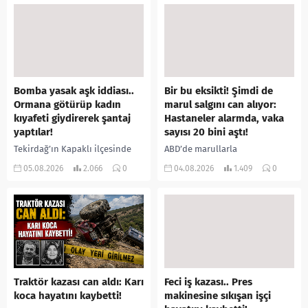
yerine sevk edilen...
Bomba yasak aşk iddiası..
Bir bu eksikti! Şimdi de
Ormana götürüp kadın
marul salgını can alıyor:
kıyafeti giydirerek şantaj
Hastaneler alarmda, vaka
yaptılar!
sayısı 20 bini aştı!
Tekirdağ’ın Kapaklı ilçesinde
ABD’de marullarla
bir kişiyi, arkadaşının eşiyle
ilişkilendirilen siklospora
05.08.2026
2.066
0
04.08.2026
1.409
0
ilişki yaşadığı iddiasıyla
salgını büyümeye devam ediyor.
ormanlık alana götürerek zorla
İlk can kayıplarının yaşandığı
kadın kıyafetleri giydirdiği,
salgında vaka sayısının 20 bini
özür videosu çektirip...
aştığı belirtilirken, sağlık...
Traktör kazası can aldı: Karı
Feci iş kazası.. Pres
koca hayatını kaybetti!
makinesine sıkışan işçi