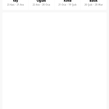
Yay
Oğlak
Kova
Balık
23 Kas
-
21 Ara
22 Ara
-
20 Oca
21 Oca
-
19 Şub
20 Şub
-
20 Mar