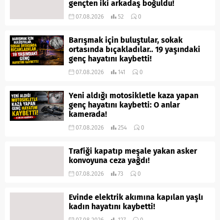
gençten iki arkadaş boğuldu!
07.08.2026
52
0
Barışmak için buluştular, sokak
ortasında bıçakladılar.. 19 yaşındaki
genç hayatını kaybetti!
07.08.2026
141
0
Yeni aldığı motosikletle kaza yapan
genç hayatını kaybetti: O anlar
kamerada!
07.08.2026
254
0
Trafiği kapatıp meşale yakan asker
konvoyuna ceza yağdı!
07.08.2026
73
0
Evinde elektrik akımına kapılan yaşlı
kadın hayatını kaybetti!
07.08.2026
127
0