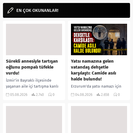
EN ÇOK OKUNANLAR!
Sürekli annesiyle tartışan
Yatsı namazına gelen
oğlunu pompalı tüfekle
vatandaş dehşetle
vurdu!
karşılaştı: Camide asılı
halde bulundu!
İzmir’in Bayraklı ilçesinde
yaşanan aile içi tartışma kanlı
Erzurum’da yatsı namazı için
bitti. İddiaya göre, uzun süredir
camiye gelen bir vatandaş,
05.08.2026
2.740
0
04.08.2026
2.658
0
annesiyle tartışmalar yaşadığı
içeride bir kişiyi asılı halde
öne sürülen 33 yaşındaki...
buldu. İhbar üzerine olay
yerine sevk edilen...