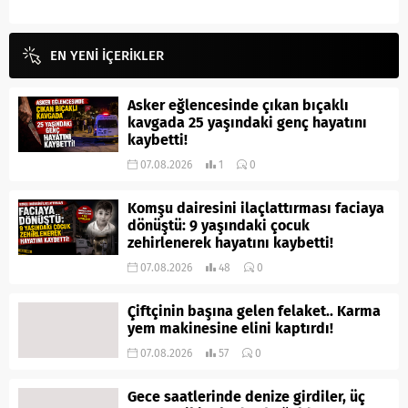
EN YENİ İÇERİKLER
Asker eğlencesinde çıkan bıçaklı
kavgada 25 yaşındaki genç hayatını
kaybetti!
07.08.2026
1
0
Komşu dairesini ilaçlattırması faciaya
dönüştü: 9 yaşındaki çocuk
zehirlenerek hayatını kaybetti!
07.08.2026
48
0
Çiftçinin başına gelen felaket.. Karma
yem makinesine elini kaptırdı!
07.08.2026
57
0
Gece saatlerinde denize girdiler, üç