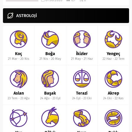
ASTROLOJİ
Koç
Boğa
İkizler
Yengeç
21 Mar
-
20 Nis
21 Nis
-
20 May
21 May
-
21 Haz
22 Haz
-
22 Tem
Aslan
Başak
Terazi
Akrep
23 Tem
-
23 Ağu
24 Ağu
-
23 Eyl
24 Eyl
-
23 Eki
24 Eki
-
22 Kas