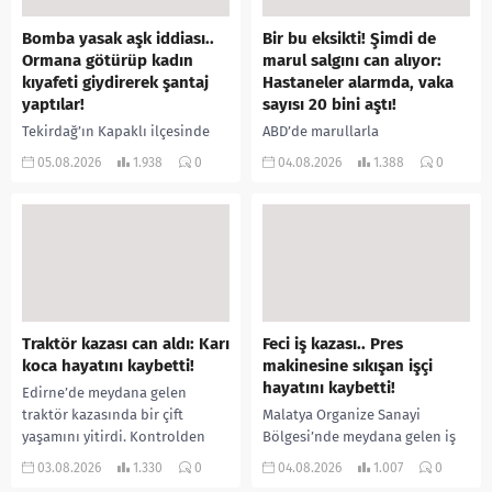
Bomba yasak aşk iddiası..
Bir bu eksikti! Şimdi de
Ormana götürüp kadın
marul salgını can alıyor:
kıyafeti giydirerek şantaj
Hastaneler alarmda, vaka
yaptılar!
sayısı 20 bini aştı!
Tekirdağ’ın Kapaklı ilçesinde
ABD’de marullarla
bir kişiyi, arkadaşının eşiyle
ilişkilendirilen siklospora
05.08.2026
1.938
0
04.08.2026
1.388
0
ilişki yaşadığı iddiasıyla
salgını büyümeye devam ediyor.
ormanlık alana götürerek zorla
İlk can kayıplarının yaşandığı
kadın kıyafetleri giydirdiği,
salgında vaka sayısının 20 bini
özür videosu çektirip...
aştığı belirtilirken, sağlık...
Traktör kazası can aldı: Karı
Feci iş kazası.. Pres
koca hayatını kaybetti!
makinesine sıkışan işçi
hayatını kaybetti!
Edirne’de meydana gelen
traktör kazasında bir çift
Malatya Organize Sanayi
yaşamını yitirdi. Kontrolden
Bölgesi’nde meydana gelen iş
çıkarak devrilen traktörün
kazasında, pres makinesine
03.08.2026
1.330
0
04.08.2026
1.007
0
altında kalan Raşit Taşkın ile
sıkışan 46 yaşındaki işçi