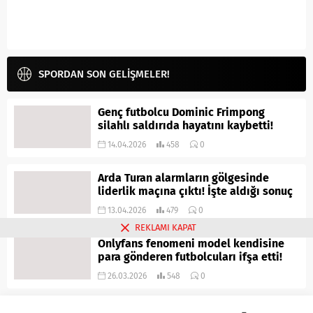
SPORDAN SON GELİŞMELER!
Genç futbolcu Dominic Frimpong
silahlı saldırıda hayatını kaybetti!
14.04.2026
458
0
Arda Turan alarmların gölgesinde
liderlik maçına çıktı! İşte aldığı sonuç
13.04.2026
479
0
REKLAMI KAPAT
Onlyfans fenomeni model kendisine
para gönderen futbolcuları ifşa etti!
26.03.2026
548
0