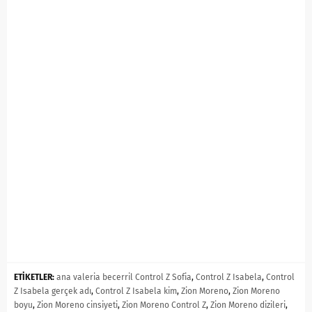
ETİKETLER:
ana valeria becerril Control Z Sofia
,
Control Z Isabela
,
Control
Z Isabela gerçek adı
,
Control Z Isabela kim
,
Zion Moreno
,
Zion Moreno
boyu
,
Zion Moreno cinsiyeti
,
Zion Moreno Control Z
,
Zion Moreno dizileri
,