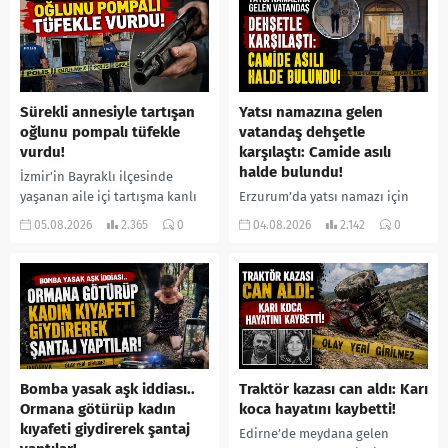
Sürekli annesiyle tartışan
Yatsı namazına gelen
oğlunu pompalı tüfekle
vatandaş dehşetle
vurdu!
karşılaştı: Camide asılı
halde bulundu!
İzmir’in Bayraklı ilçesinde
yaşanan aile içi tartışma kanlı
Erzurum’da yatsı namazı için
bitti. İddiaya göre, uzun süredir
camiye gelen bir vatandaş,
05.08.2026
2.365
0
04.08.2026
2.142
0
annesiyle tartışmalar yaşadığı
içeride bir kişiyi asılı halde
öne sürülen 33 yaşındaki...
buldu. İhbar üzerine olay
yerine sevk edilen...
Bomba yasak aşk iddiası..
Traktör kazası can aldı: Karı
Ormana götürüp kadın
koca hayatını kaybetti!
kıyafeti giydirerek şantaj
Edirne’de meydana gelen