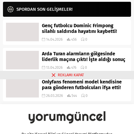
SPORDAN SON GELİŞMELER!
Genç futbolcu Dominic Frimpong
silahlı saldırıda hayatını kaybetti!
14.04.2026
456
0
Arda Turan alarmların gölgesinde
liderlik maçına çıktı! İşte aldığı sonuç
13.04.2026
476
0
REKLAMI KAPAT
Onlyfans fenomeni model kendisine
para gönderen futbolcuları ifşa etti!
26.03.2026
544
0