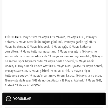
ETİKETLER:
19 mayıs 1919
,
19 Mayıs 1919 makale
,
19 Mayıs 1938
,
19 Mayıs
anlamı
,
19 Mayıs Atatrük'ün doğum günü mü
,
19 mayıs gaziler günü
,
19
Mayıs hakkında
,
19 Mayıs hikayesi
,
19 Mayıs ışığı
,
19 Mayıs kutlama
görselleri
,
19 Mayıs kutlama mesajları
,
19 Mayıs mesajları
,
19 Mayıs ne
zaman atatürkü anma adını aldı
,
19 mayıs ne zaman bayram oldu
,
19 Mayıs
ne zaman spor bayramı oldu
,
19 Mayıs neden önemli
,
19 Mayıs nedir
kısaca
,
19 Mayıs nedir kısaca Atatürk 19 Mayıs KONUŞMASI
,
19 Mayıs öenmi
,
19 Mayıs Samsun
,
19 Mayıs şiirleri
,
19 mayıs tarihi
,
19 mayıs'ı niçin
kutluyoruz eodev
,
19 mayıs'ın anlam ve önemi kısaca
,
19 Mayıs'ta ne oldu
,
19 mayısla ilgili yazı
,
1919 da noldu
,
Atatürk 19 Mayıs
,
Atatürk 19 Mayıs 1919
,
Atatürk 19 Mayıs KONUŞMASI
YORUMLAR