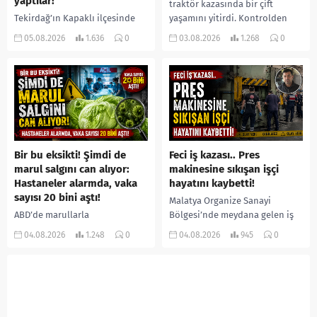
yaptılar!
traktör kazasında bir çift
Tekirdağ’ın Kapaklı ilçesinde
yaşamını yitirdi. Kontrolden
bir kişiyi, arkadaşının eşiyle
çıkarak devrilen traktörün
05.08.2026
1.636
0
03.08.2026
1.268
0
ilişki yaşadığı iddiasıyla
altında kalan Raşit Taşkın ile
ormanlık alana götürerek zorla
eşi Fatma...
kadın kıyafetleri giydirdiği,
özür videosu çektirip...
Bir bu eksikti! Şimdi de
Feci iş kazası.. Pres
marul salgını can alıyor:
makinesine sıkışan işçi
Hastaneler alarmda, vaka
hayatını kaybetti!
sayısı 20 bini aştı!
Malatya Organize Sanayi
ABD’de marullarla
Bölgesi’nde meydana gelen iş
ilişkilendirilen siklospora
kazasında, pres makinesine
04.08.2026
1.248
0
04.08.2026
945
0
salgını büyümeye devam ediyor.
sıkışan 46 yaşındaki işçi
İlk can kayıplarının yaşandığı
Amanullah Seferbay yaşamını
salgında vaka sayısının 20 bini
yitirdi. Olayla ilgili...
aştığı belirtilirken, sağlık...