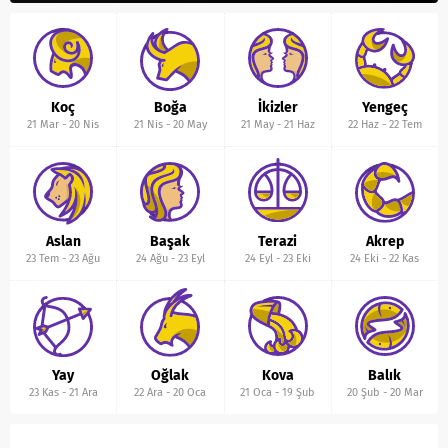
Koç
Boğa
İkizler
Yengeç
21 Mar
-
20 Nis
21 Nis
-
20 May
21 May
-
21 Haz
22 Haz
-
22 Tem
Aslan
Başak
Terazi
Akrep
23 Tem
-
23 Ağu
24 Ağu
-
23 Eyl
24 Eyl
-
23 Eki
24 Eki
-
22 Kas
Yay
Oğlak
Kova
Balık
23 Kas
-
21 Ara
22 Ara
-
20 Oca
21 Oca
-
19 Şub
20 Şub
-
20 Mar