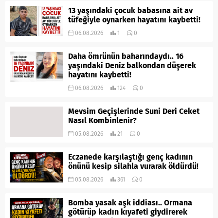
13 yaşındaki çocuk babasına ait av
tüfeğiyle oynarken hayatını kaybetti!
06.08.2026
1
0
Daha ömrünün baharındaydı.. 16
yaşındaki Deniz balkondan düşerek
hayatını kaybetti!
06.08.2026
124
0
Mevsim Geçişlerinde Suni Deri Ceket
Nasıl Kombinlenir?
05.08.2026
21
0
Eczanede karşılaştığı genç kadının
önünü kesip silahla vurarak öldürdü!
05.08.2026
361
0
Bomba yasak aşk iddiası.. Ormana
götürüp kadın kıyafeti giydirerek