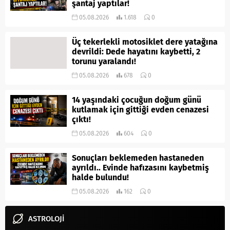
şantaj yaptılar!
05.08.2026
1.618
0
Üç tekerlekli motosiklet dere yatağına
devrildi: Dede hayatını kaybetti, 2
torunu yaralandı!
05.08.2026
678
0
14 yaşındaki çocuğun doğum günü
kutlamak için gittiği evden cenazesi
çıktı!
05.08.2026
604
0
Sonuçları beklemeden hastaneden
ayrıldı.. Evinde hafızasını kaybetmiş
halde bulundu!
05.08.2026
162
0
ASTROLOJİ