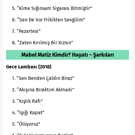
“Kime Sığınsam Sigarası Bitmiştir”
“Sen De Vur Frikikten Sevgilim”
“Pazartesi”
“Zaten Kırılmış Bir Kızsın”
Mabel Matiz Kimdir? Hayatı – Şarkıları
Gece Lambası (2018)
“Sen Benden Çaldın Biraz”
“Akışına Bıraktım Akmadı”
“Kışlık Rafı”
“Işığı Kapat”
“Ölüyoruz”