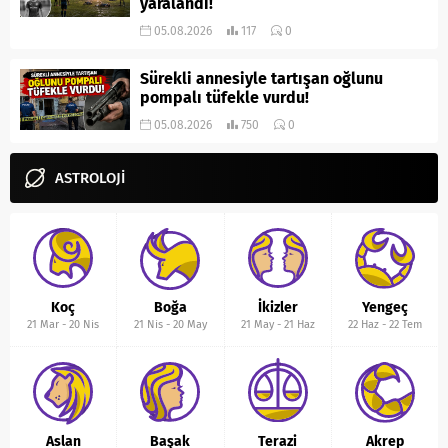
yaralandı!
05.08.2026
117
0
Sürekli annesiyle tartışan oğlunu
pompalı tüfekle vurdu!
05.08.2026
750
0
ASTROLOJİ
Koç
Boğa
İkizler
Yengeç
21 Mar
-
20 Nis
21 Nis
-
20 May
21 May
-
21 Haz
22 Haz
-
22 Tem
Aslan
Başak
Terazi
Akrep