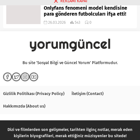
REKLAMI KAPAT
Onlyfans fenomeni model kendisine
para gönderen futbolcuları ifşa etti!
26.03.2026
543
0
Bu site 'Sosyal Bilgi ve Güncel Yorum' Platformudur.
Gizlilik Politikası (Privacy Policy)
İletişim (Contact)
Hakkımızda (About us)
Dizi ve filmlerden son gelişmeler, tarihten ilginç notlar, merak eden
kişilerin biyografileri, merak ettiğiniz müzisyenler bu sitede!