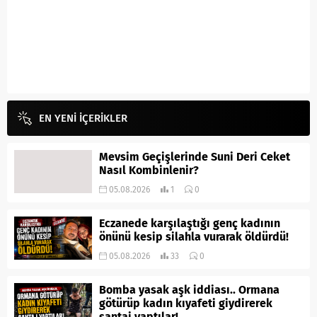
EN YENİ İÇERİKLER
Mevsim Geçişlerinde Suni Deri Ceket
Nasıl Kombinlenir?
05.08.2026
1
0
Eczanede karşılaştığı genç kadının
önünü kesip silahla vurarak öldürdü!
05.08.2026
33
0
Bomba yasak aşk iddiası.. Ormana
götürüp kadın kıyafeti giydirerek
şantaj yaptılar!