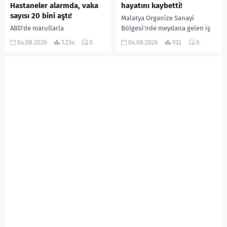
Hastaneler alarmda, vaka
hayatını kaybetti!
sayısı 20 bini aştı!
Malatya Organize Sanayi
ABD’de marullarla
Bölgesi’nde meydana gelen iş
ilişkilendirilen siklospora
kazasında, pres makinesine
04.08.2026
1.234
0
04.08.2026
932
0
salgını büyümeye devam ediyor.
sıkışan 46 yaşındaki işçi
İlk can kayıplarının yaşandığı
Amanullah Seferbay yaşamını
salgında vaka sayısının 20 bini
yitirdi. Olayla ilgili...
aştığı belirtilirken, sağlık...