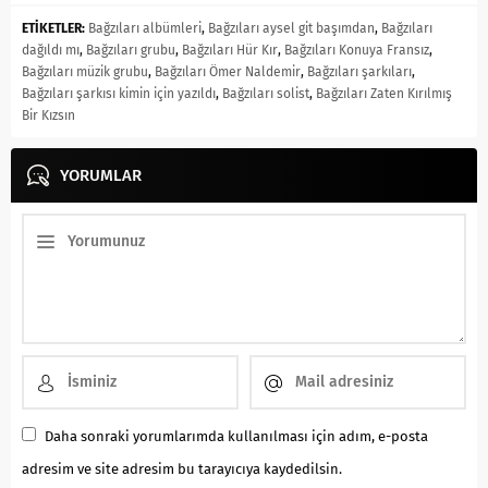
ETİKETLER:
Bağzıları albümleri
,
Bağzıları aysel git başımdan
,
Bağzıları
dağıldı mı
,
Bağzıları grubu
,
Bağzıları Hür Kır
,
Bağzıları Konuya Fransız
,
Bağzıları müzik grubu
,
Bağzıları Ömer Naldemir
,
Bağzıları şarkıları
,
Bağzıları şarkısı kimin için yazıldı
,
Bağzıları solist
,
Bağzıları Zaten Kırılmış
Bir Kızsın
YORUMLAR
Daha sonraki yorumlarımda kullanılması için adım, e-posta
adresim ve site adresim bu tarayıcıya kaydedilsin.