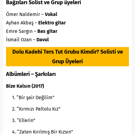
Bağzıları Solist ve Grup üyeleri
Ömer Naldemir –
Vokal
Ayhan Akbaş –
Elektro gitar
Emre Sargın –
Bas gitar
İsmail Ozan –
Davul
Dolu Kadehi Ters Tut Grubu Kimdir? Solisti ve
Grup Üyeleri
Albümleri – Şarkıları
Bize Kalsın (2017)
“Bir şair Değilim”
“Kırmızı Paltolu Kız”
“Ellerin”
“Zaten Kırılmış Bir Kızsın”