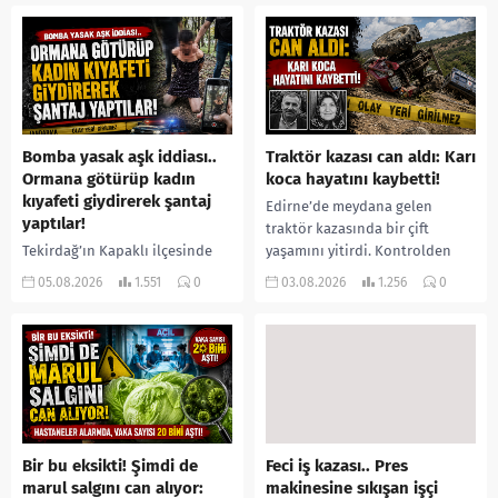
öne sürülen 33 yaşındaki...
buldu. İhbar üzerine olay
yerine sevk edilen...
Bomba yasak aşk iddiası..
Traktör kazası can aldı: Karı
Ormana götürüp kadın
koca hayatını kaybetti!
kıyafeti giydirerek şantaj
Edirne’de meydana gelen
yaptılar!
traktör kazasında bir çift
Tekirdağ’ın Kapaklı ilçesinde
yaşamını yitirdi. Kontrolden
bir kişiyi, arkadaşının eşiyle
çıkarak devrilen traktörün
05.08.2026
1.551
0
03.08.2026
1.256
0
ilişki yaşadığı iddiasıyla
altında kalan Raşit Taşkın ile
ormanlık alana götürerek zorla
eşi Fatma...
kadın kıyafetleri giydirdiği,
özür videosu çektirip...
Bir bu eksikti! Şimdi de
Feci iş kazası.. Pres
marul salgını can alıyor:
makinesine sıkışan işçi