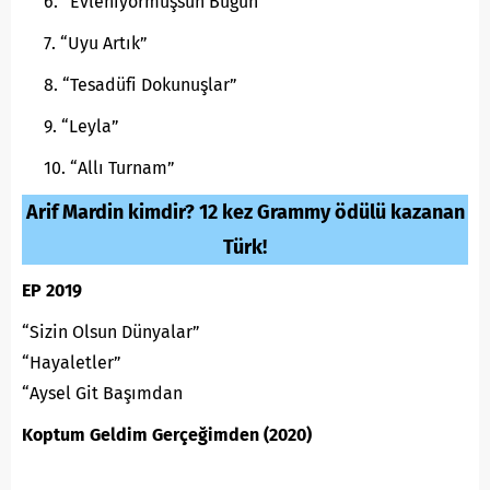
“Evleniyormuşsun Bugün”
“Uyu Artık”
“Tesadüfi Dokunuşlar”
“Leyla”
“Allı Turnam”
Arif Mardin kimdir? 12 kez Grammy ödülü kazanan
Türk!
EP 2019
“Sizin Olsun Dünyalar”
“Hayaletler”
“Aysel Git Başımdan
Koptum Geldim Gerçeğimden (2020
)