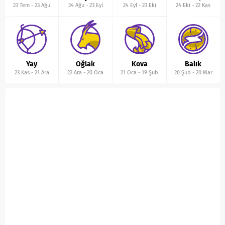
23 Tem
-
23 Ağu
24 Ağu
-
23 Eyl
24 Eyl
-
23 Eki
24 Eki
-
22 Kas
Yay
Oğlak
Kova
Balık
23 Kas
-
21 Ara
22 Ara
-
20 Oca
21 Oca
-
19 Şub
20 Şub
-
20 Mar