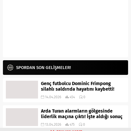
SPORDAN SON GELİŞMELER!
Genç futbolcu Dominic Frimpong
silahlı saldırıda hayatını kaybetti!
14.04.2026
454
0
Arda Turan alarmların gölgesinde
liderlik maçına çıktı! İşte aldığı sonuç
13.04.2026
475
0