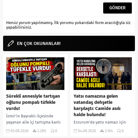
Henüz yorum yapılmamış. İlk yorumu yukarıdaki form aracılığıyla siz
yapabilirsiniz.
EN ÇOK OKUNANLAR!
Sürekli annesiyle tartışan
Yatsı namazına gelen
oğlunu pompalı tüfekle
vatandaş dehşetle
vurdu!
karşılaştı: Camide asılı
halde bulundu!
İzmir’in Bayraklı ilçesinde
yaşanan aile içi tartışma kanlı
Erzurum’da yatsı namazı için
bitti. İddiaya göre, uzun süredir
camiye gelen bir vatandaş,
05.08.2026
2.280
0
04.08.2026
2.104
0
annesiyle tartışmalar yaşadığı
içeride bir kişiyi asılı halde