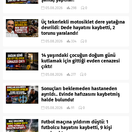
05.08.2026
298
0
Üç tekerlekli motosiklet dere yatağına
devrildi: Dede hayatını kaybetti, 2
torunu yaralandı!
05.08.2026
334
0
14 yaşındaki çocuğun doğum günü
kutlamak için gittiği evden cenazesi
çıktı!
05.08.2026
277
0
Sonuçları beklemeden hastaneden
ayrıldı.. Evinde hafızasını kaybetmiş
halde bulundu!
05.08.2026
91
0
Futbol maçına yıldırım düştü: 1
futbolcu hayatını kaybetti, 9 kişi