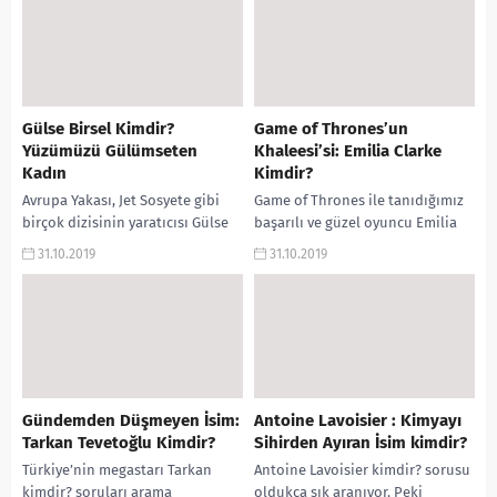
Gülse Birsel Kimdir?
Game of Thrones’un
Yüzümüzü Gülümseten
Khaleesi’si: Emilia Clarke
Kadın
Kimdir?
Avrupa Yakası, Jet Sosyete gibi
Game of Thrones ile tanıdığımız
birçok dizisinin yaratıcısı Gülse
başarılı ve güzel oyuncu Emilia
Birsel Kimdir? soruları arama
Clarke kimdir? soruları arama
31.10.2019
31.10.2019
motorlarında sıkça aranıyor.
motorlarında sıkça aranıyor.
Gülse Birsel kaç yaşında?...
Emilia Clarke boyu?...
Gündemden Düşmeyen İsim:
Antoine Lavoisier : Kimyayı
Tarkan Tevetoğlu Kimdir?
Sihirden Ayıran İsim kimdir?
Türkiye’nin megastarı Tarkan
Antoine Lavoisier kimdir? sorusu
kimdir? soruları arama
oldukça sık aranıyor. Peki