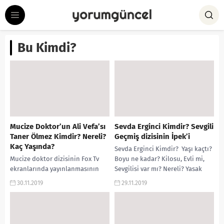
Bu Kimdi?
Mucize Doktor’un Ali Vefa’sı
Sevda Erginci Kimdir? Sevgili
Taner Ölmez Kimdir? Nereli?
Geçmiş dizisinin İpek’i
Kaç Yaşında?
Sevda Erginci Kimdir? Yaşı kaçtı?
Mucize doktor dizisinin Fox Tv
Boyu ne kadar? Kilosu, Evli mi,
ekranlarında yayınlanmasının
Sevgilisi var mı? Nereli? Yasak
ardından muhteşem bir
Elma Zeynep karakteri, gibi...
30.11.2019
29.11.2019
oyunclukla karşımıza çıkan Taner
Ölmez merak konusu haline
geldi. Taner...