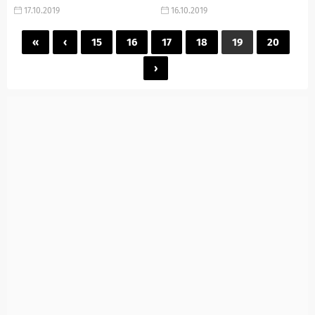
Nilperi Şahinkaya’nın yaşı?
Uraz Kaygılaroğlu kimdir? İlk
17.10.2019
16.10.2019
Nilperi Şahinkaya’nın oynadığı
olarak nerede gördük?...
diziler’, ‘Nilperi...
«
‹
15
16
17
18
19
20
›