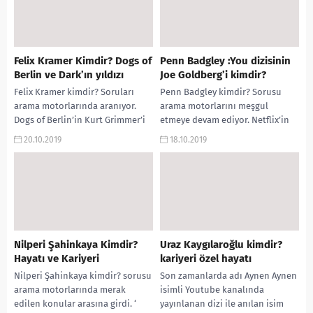
Felix Kramer Kimdir? Dogs of
Penn Badgley :You dizisinin
Berlin ve Dark’ın yıldızı
Joe Goldberg’i kimdir?
Felix Kramer kimdir? Soruları
Penn Badgley kimdir? Sorusu
arama motorlarında aranıyor.
arama motorlarını meşgul
Dogs of Berlin’in Kurt Grimmer’i
etmeye devam ediyor. Netflix’in
Felix Kramer kimdir? Felix Kramer
You dizisinin yıldızı biyografi, kaç
20.10.2019
18.10.2019
kaç yaşında? Felix...
yaşında? Penn Badgley’in
oynadığı...
Nilperi Şahinkaya Kimdir?
Uraz Kaygılaroğlu kimdir?
Hayatı ve Kariyeri
kariyeri özel hayatı
Nilperi Şahinkaya kimdir? sorusu
Son zamanlarda adı Aynen Aynen
arama motorlarında merak
isimli Youtube kanalında
edilen konular arasına girdi. ‘
yayınlanan dizi ile anılan isim