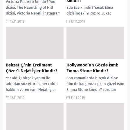
kimdir?
Victoria Pedretti kimdir? You
dizisi, The Hauntting of Hill
Eda Ece kimdir? Yasak Elma
dizisi, Victoria Nereli, instagram
dizisindeki Yıldız rolü, kaç
hesabı, yaşı, boyu, kilosu, nereli,
yaşında? Nereli? Boyu, evli mi?
15.11.2019
13.11.2019
instagram...
gibi sorularınızın yanıtı
yorumguncel.com’da Eda Ece...
Behzat Ç.’nin Ercüment
Hollywood’un Gözde İsmi:
Çözer’i Nejat İşler Kimdir?
Emma Stone Kimdir?
Yer aldığı birçok yapım ile
Son zamanlarda birçok dizi ve
adından söz ettiren, her rolün
film ile karşımıza çıkan güzel isim
hakkını veren isim Nejat İşler
Emma Stone kimdir? soruları
Kimdir? soruları arama
arama motorlarında sıkça
12.11.2019
11.11.2019
motorlarında sıkça...
aranıyor. Emma...