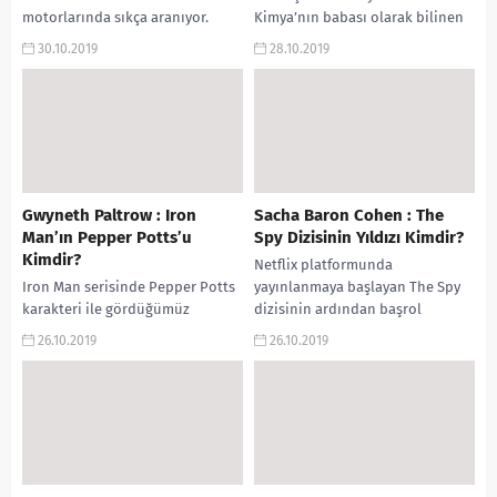
motorlarında sıkça aranıyor.
Kimya’nın babası olarak bilinen
Tarkan evli mi? Eşi kim?
Antoine Lavoisier Kimdir?
30.10.2019
28.10.2019
Albümleri? Bu kadar popüler
Antoine Lavoisier ve Modern
yapan ne?...
Kimya’nın...
Gwyneth Paltrow : Iron
Sacha Baron Cohen : The
Man’ın Pepper Potts’u
Spy Dizisinin Yıldızı Kimdir?
Kimdir?
Netflix platformunda
Iron Man serisinde Pepper Potts
yayınlanmaya başlayan The Spy
karakteri ile gördüğümüz
dizisinin ardından başrol
Gwyneth Paltrow, 2019 yılında bir
oyuncusu olan Sacha Baron
26.10.2019
26.10.2019
Ryan Murphy dizisi olan The
Cohen kimdir soruları arama
Politician dizisi...
motorlarında sıkça aranıyor....