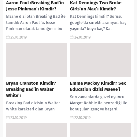
Aaron Paul :Breaking Bad’in
Kat Dennings Two Broke
Jesse Pinkman’ı Kimdir?
Girls’un Max’ı Kimdir?
Efsane dizi olan Breaking Bad ile
Kat Dennings kimdir? Sorusu
tanıdık Aaron Paul ’u. Jesse
google’da sürekli aranıyor.. kaç
Pinkman olarak tanıdığımız bu
yaşında? boyu kaç? Kat
ünlü isim hakkında
Dennings’in kilosu kaç?
25.10.2019
24.10.2019
öğreneceklerinize çok...
Sorularının yanıtları merak
ediliyor. Yanıtları...
Bryan Cranston Kimdir?
Emma Mackey Kimdir? Sex
Breaking Bad’in Walter
Education dizisi Maeve’i
White’ı
Son zamanlarda güzel oyuncu
Breaking Bad dizisinin Walter
Margot Robbie ile benzerliği ile
White karakteri olan Bryan
konuşulan genç ve başarılı
Cranston kimdir? soruları arama
oyuncu Emma Mackey kimdir?
23.10.2019
22.10.2019
motorlarında sıkça aranıyor.
soruları arama motorlarında...
Bryan Cranston kimdir? Hayatı?
Rol...