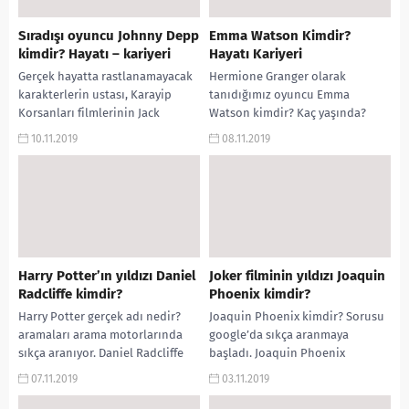
Sıradışı oyuncu Johnny Depp
Emma Watson Kimdir?
kimdir? Hayatı – kariyeri
Hayatı Kariyeri
Gerçek hayatta rastlanamayacak
Hermione Granger olarak
karakterlerin ustası, Karayip
tanıdığımız oyuncu Emma
Korsanları filmlerinin Jack
Watson kimdir? Kaç yaşında?
Sparow’u Johnny Depp, Depp
Nereli? Rol aldığı film ve diziler?
10.11.2019
08.11.2019
kimdir? Hayatı, kariyeri, özel
Boyu, Harry Potter filmindeki...
hayatı evlilikleri, boyu,...
Harry Potter’ın yıldızı Daniel
Joker filminin yıldızı Joaquin
Radcliffe kimdir?
Phoenix kimdir?
Harry Potter gerçek adı nedir?
Joaquin Phoenix kimdir? Sorusu
aramaları arama motorlarında
google’da sıkça aranmaya
sıkça aranıyor. Daniel Radcliffe
başladı. Joaquin Phoenix
kimdir? Kaç yaşında? Evli mi?
biyografisi, Joaquin Phoenix’in
07.11.2019
03.11.2019
Boyu kaç? Nerede...
hayatı, nerelidir?, evli mi?,
Joaquin Phoenix kaç...