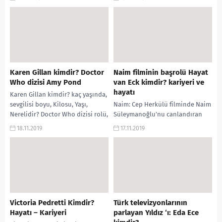
Winncik boyu, yaşı, kilosu, Evli
filmler, Instagram...
mi?...
Karen Gillan kimdir? Doctor
Naim filminin başrolü Hayat
Who dizisi Amy Pond
van Eck kimdir? kariyeri ve
hayatı
Karen Gillan kimdir? kaç yaşında,
sevgilisi boyu, Kilosu, Yaşı,
Naim: Cep Herkülü filminde Naim
Nerelidir? Doctor Who dizisi rolü,
Süleymanoğlu’nu canlandıran
Jumanji filmi, Guardian...
Hayat van Eck kimdir? Hayat Van
18.11.2019
17.11.2019
Eck kaç yaşındadır? Hayat van Eck
nerelidir?...
Victoria Pedretti Kimdir?
Türk televizyonlarının
Hayatı – Kariyeri
parlayan Yıldız ‘ı: Eda Ece