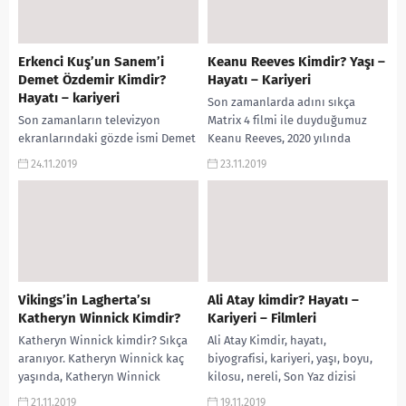
Erkenci Kuş’un Sanem’i
Keanu Reeves Kimdir? Yaşı –
Demet Özdemir Kimdir?
Hayatı – Kariyeri
Hayatı – kariyeri
Son zamanlarda adını sıkça
Son zamanların televizyon
Matrix 4 filmi ile duyduğumuz
ekranlarındaki gözde ismi Demet
Keanu Reeves, 2020 yılında
Özdemir. Demet Özdemir kimdir?
Cyberpunk 2077 filmi ile karşımıza
24.11.2019
23.11.2019
soruları arama motorlarında
çıkacak. 2019...
sıkça aranıyor. Demet Özdemir
nereli? Boyu?...
Vikings’in Lagherta’sı
Ali Atay kimdir? Hayatı –
Katheryn Winnick Kimdir?
Kariyeri – Filmleri
Katheryn Winnick kimdir? Sıkça
Ali Atay Kimdir, hayatı,
aranıyor. Katheryn Winnick kaç
biyografisi, kariyeri, yaşı, boyu,
yaşında, Katheryn Winnick
kilosu, nereli, Son Yaz dizisi
Lagherta karakteri, Katheryn
Selim kim, oynadığı dizi ve
21.11.2019
19.11.2019