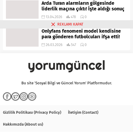
Arda Turan alarmların gölgesinde
liderlik maçına çıktı! İşte aldığı sonuç
13.04.2026
478
0
REKLAMI KAPAT
Onlyfans fenomeni model kendisine
para gönderen futbolcuları ifşa etti!
26.03.2026
547
0
Bu site 'Sosyal Bilgi ve Güncel Yorum' Platformudur.
Gizlilik Politikası (Privacy Policy)
İletişim (Contact)
Hakkımızda (About us)