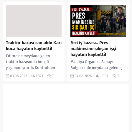
ormanlık alana götürerek zorla
İlk can kayıplarının yaşandığı
kadın kıyafetleri giydirdiği,
salgında vaka sayısının 20 bini
özür videosu çektirip...
aştığı belirtilirken, sağlık...
Traktör kazası can aldı: Karı
Feci iş kazası.. Pres
koca hayatını kaybetti!
makinesine sıkışan işçi
hayatını kaybetti!
Edirne’de meydana gelen
traktör kazasında bir çift
Malatya Organize Sanayi
yaşamını yitirdi. Kontrolden
Bölgesi’nde meydana gelen iş
çıkarak devrilen traktörün
kazasında, pres makinesine
03.08.2026
1.321
0
04.08.2026
1.001
0
altında kalan Raşit Taşkın ile
sıkışan 46 yaşındaki işçi
eşi Fatma...
Amanullah Seferbay yaşamını
yitirdi. Olayla ilgili...