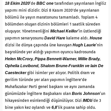
‘de
tarafından yayınlanan İngiliz
18 Ekim 2020
BBC one
yapımı mini dizidir. Dizi 8 Kasım 2020’de yayınlanan
bölümü ile yayın maratonunu tamamladı. Toplam 4
bölümden oluşan dizinin bölümleri 1 saatlik süreden
oluşuyor. Yönetmenliğini
‘in üstlendiği
Michael Keillor
yapımın senaryosunu
kaleme aldı.
David Hare
House
dizisi ile dünya çapında üne kavuşan
‘nin
Hugh Laurie
başrolünde yer aldığı yapımın oyuncu kadrosunda
Helen McCrory, Pippa Bennett-Warner, Millie Brady,
Ophelia Lovibond, Shalom Brune-Franklin ve Iain De
gibi isimler yer alıyor. Politik dram ve
Caestecker
gerilim türünde yer alan yapımın İngiltere’de
Muhafazakar Parti genel başkanı ve aynı zamanda
günümüzde İngiltere Başbakanı olan
‘un
Boris Johnson
hikayesinden esinlendiği düşünülüyor. Dizi
‘de 3
IMDb
bine yakın kez oylandı ve
‘lik puana sahip oldu.
6,8