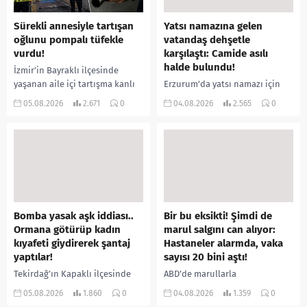
Sürekli annesiyle tartışan
Yatsı namazına gelen
oğlunu pompalı tüfekle
vatandaş dehşetle
vurdu!
karşılaştı: Camide asılı
halde bulundu!
İzmir’in Bayraklı ilçesinde
yaşanan aile içi tartışma kanlı
Erzurum’da yatsı namazı için
bitti. İddiaya göre, uzun süredir
camiye gelen bir vatandaş,
05.08.2026
2.671
0
04.08.2026
2.565
0
annesiyle tartışmalar yaşadığı
içeride bir kişiyi asılı halde
öne sürülen 33 yaşındaki...
buldu. İhbar üzerine olay
yerine sevk edilen...
Bomba yasak aşk iddiası..
Bir bu eksikti! Şimdi de
Ormana götürüp kadın
marul salgını can alıyor:
kıyafeti giydirerek şantaj
Hastaneler alarmda, vaka
yaptılar!
sayısı 20 bini aştı!
Tekirdağ’ın Kapaklı ilçesinde
ABD’de marullarla
bir kişiyi, arkadaşının eşiyle
ilişkilendirilen siklospora
05.08.2026
1.860
0
04.08.2026
1.359
0
ilişki yaşadığı iddiasıyla
salgını büyümeye devam ediyor.