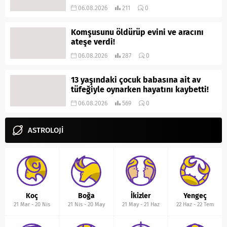
06.08.2026
211
0
Komşusunu öldürüp evini ve aracını
ateşe verdi!
06.08.2026
287
0
13 yaşındaki çocuk babasına ait av
tüfeğiyle oynarken hayatını kaybetti!
06.08.2026
569
0
ASTROLOJİ
Koç
Boğa
İkizler
Yengeç
21 Mar
-
20 Nis
21 Nis
-
20 May
21 May
-
21 Haz
22 Haz
-
22 Tem