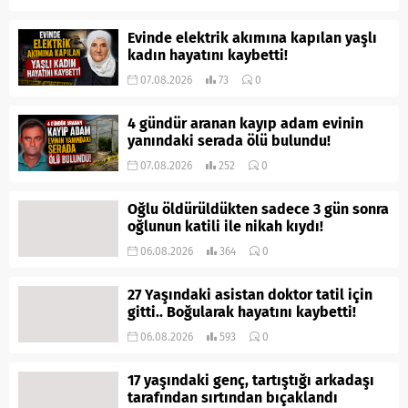
Evinde elektrik akımına kapılan yaşlı
kadın hayatını kaybetti!
07.08.2026
73
0
4 gündür aranan kayıp adam evinin
yanındaki serada ölü bulundu!
07.08.2026
252
0
Oğlu öldürüldükten sadece 3 gün sonra
oğlunun katili ile nikah kıydı!
06.08.2026
364
0
27 Yaşındaki asistan doktor tatil için
gitti.. Boğularak hayatını kaybetti!
06.08.2026
593
0
17 yaşındaki genç, tartıştığı arkadaşı
tarafından sırtından bıçaklandı