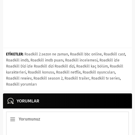
ETİKETLER:
Roadkill 2.sezon ne zaman
,
Roadkill bbc online
,
Roadkill cast
,
Roadkill imdb
,
Roadkill imdb puanı
,
Roadkill incelemesi
,
Roadkill izle
Roadkill Dizi izle Roadkill dizi Roadkill dizi
,
Roadkill kaç bölüm
,
Roadkill
karakterleri
,
Roadkill konusu
,
Roadkill netflix
,
Roadkill oyuncuları
,
Roadkill rewiev
,
Roadkill season 2
,
Roadkill trailer
,
Roadkill tv series
,
Roadkill yorumları
YORUMLAR