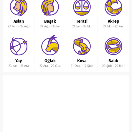
Aslan
Başak
Terazi
Akrep
23 Tem
-
23 Ağu
24 Ağu
-
23 Eyl
24 Eyl
-
23 Eki
24 Eki
-
22 Kas
Yay
Oğlak
Kova
Balık
23 Kas
-
21 Ara
22 Ara
-
20 Oca
21 Oca
-
19 Şub
20 Şub
-
20 Mar