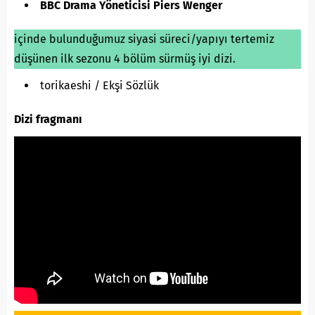
BBC Drama Yöneticisi Piers Wenger
içinde bulunduğumuz siyasi süreci/yapıyı tertemiz
düşünen ilk sezonu 4 bölüm sürmüş iyi dizi.
torikaeshi / Ekşi Sözlük
Dizi fragmanı