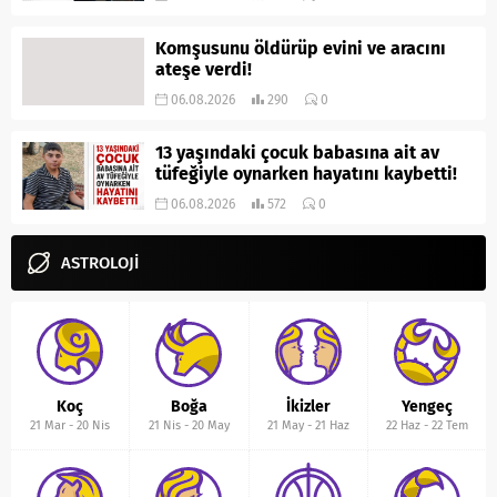
Komşusunu öldürüp evini ve aracını
ateşe verdi!
06.08.2026
290
0
13 yaşındaki çocuk babasına ait av
tüfeğiyle oynarken hayatını kaybetti!
06.08.2026
572
0
ASTROLOJİ
Koç
Boğa
İkizler
Yengeç
21 Mar
-
20 Nis
21 Nis
-
20 May
21 May
-
21 Haz
22 Haz
-
22 Tem