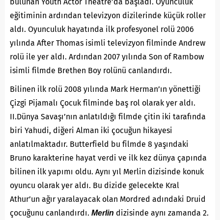
bulunan Youth Actor Theatre’da başladı. Oyunculuk
eğitiminin ardından televizyon dizilerinde küçük roller
aldı. Oyunculuk hayatında ilk profesyonel rolü 2006
yılında After Thomas isimli televizyon filminde Andrew
rolü ile yer aldı. Ardından 2007 yılında Son of Rambow
isimli filmde Brethen Boy rolünü canlandırdı.
Bilinen ilk rolü 2008 yılında Mark Herman’ın yönettiği
Çizgi Pijamalı Çocuk filminde baş rol olarak yer aldı.
II.Dünya Savaşı’nın anlatıldığı filmde çitin iki tarafında
biri Yahudi, diğeri Alman iki çocuğun hikayesi
anlatılmaktadır. Butterfield bu filmde 8 yaşındaki
Bruno karakterine hayat verdi ve ilk kez dünya çapında
bilinen ilk yapımı oldu. Aynı yıl Merlin dizisinde konuk
oyuncu olarak yer aldı. Bu dizide gelecekte Kral
Athur’un ağır yaralayacak olan Mordred adındaki Druid
çocuğunu canlandırdı.
dizisinde aynı zamanda 2.
Merlin