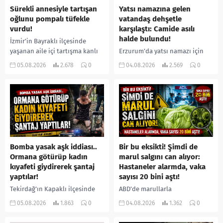
Sürekli annesiyle tartışan
Yatsı namazına gelen
oğlunu pompalı tüfekle
vatandaş dehşetle
vurdu!
karşılaştı: Camide asılı
halde bulundu!
İzmir’in Bayraklı ilçesinde
yaşanan aile içi tartışma kanlı
Erzurum’da yatsı namazı için
bitti. İddiaya göre, uzun süredir
camiye gelen bir vatandaş,
05.08.2026
2.678
0
04.08.2026
2.569
0
annesiyle tartışmalar yaşadığı
içeride bir kişiyi asılı halde
öne sürülen 33 yaşındaki...
buldu. İhbar üzerine olay
yerine sevk edilen...
Bomba yasak aşk iddiası..
Bir bu eksikti! Şimdi de
Ormana götürüp kadın
marul salgını can alıyor:
kıyafeti giydirerek şantaj
Hastaneler alarmda, vaka
yaptılar!
sayısı 20 bini aştı!
Tekirdağ’ın Kapaklı ilçesinde
ABD’de marullarla
bir kişiyi, arkadaşının eşiyle
ilişkilendirilen siklospora
05.08.2026
1.863
0
04.08.2026
1.362
0
ilişki yaşadığı iddiasıyla
salgını büyümeye devam ediyor.
ormanlık alana götürerek zorla
İlk can kayıplarının yaşandığı