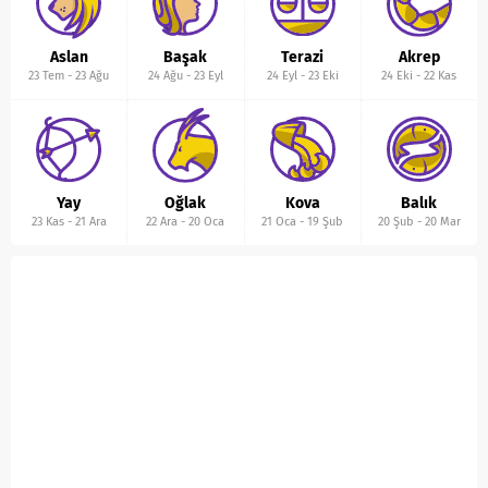
Aslan
Başak
Terazi
Akrep
23 Tem
-
23 Ağu
24 Ağu
-
23 Eyl
24 Eyl
-
23 Eki
24 Eki
-
22 Kas
Yay
Oğlak
Kova
Balık
23 Kas
-
21 Ara
22 Ara
-
20 Oca
21 Oca
-
19 Şub
20 Şub
-
20 Mar