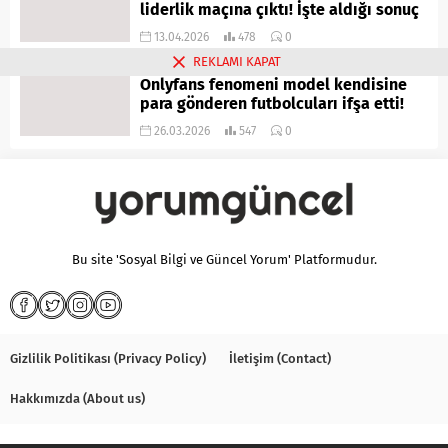
liderlik maçına çıktı! İşte aldığı sonuç
13.04.2026
478
0
REKLAMI KAPAT
Onlyfans fenomeni model kendisine
para gönderen futbolcuları ifşa etti!
26.03.2026
547
0
Bu site 'Sosyal Bilgi ve Güncel Yorum' Platformudur.
Gizlilik Politikası (Privacy Policy)
İletişim (Contact)
Hakkımızda (About us)