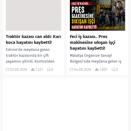
kadın kıyafetleri giydirdiği,
salgında vaka sayısının 20 bini
özür videosu çektirip...
aştığı belirtilirken, sağlık...
Traktör kazası can aldı: Karı
Feci iş kazası.. Pres
koca hayatını kaybetti!
makinesine sıkışan işçi
hayatını kaybetti!
Edirne’de meydana gelen
traktör kazasında bir çift
Malatya Organize Sanayi
yaşamını yitirdi. Kontrolden
Bölgesi’nde meydana gelen iş
çıkarak devrilen traktörün
kazasında, pres makinesine
03.08.2026
1.321
0
04.08.2026
1.001
0
altında kalan Raşit Taşkın ile
sıkışan 46 yaşındaki işçi
eşi Fatma...
Amanullah Seferbay yaşamını
yitirdi. Olayla ilgili...