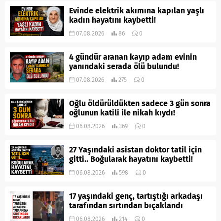
Evinde elektrik akımına kapılan yaşlı
kadın hayatını kaybetti!
07.08.2026
86
0
4 gündür aranan kayıp adam evinin
yanındaki serada ölü bulundu!
07.08.2026
275
0
Oğlu öldürüldükten sadece 3 gün sonra
oğlunun katili ile nikah kıydı!
06.08.2026
369
0
27 Yaşındaki asistan doktor tatil için
gitti.. Boğularak hayatını kaybetti!
06.08.2026
598
0
17 yaşındaki genç, tartıştığı arkadaşı
tarafından sırtından bıçaklandı
06.08.2026
214
0