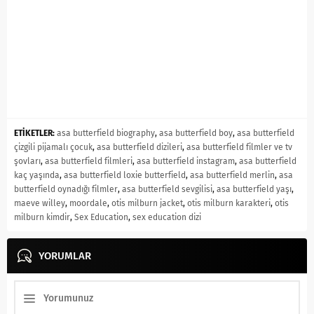
ETİKETLER:
asa butterfield biography
,
asa butterfield boy
,
asa butterfield
çizgili pijamalı çocuk
,
asa butterfield dizileri
,
asa butterfield filmler ve tv
şovları
,
asa butterfield filmleri
,
asa butterfield instagram
,
asa butterfield
kaç yaşında
,
asa butterfield loxie butterfield
,
asa butterfield merlin
,
asa
butterfield oynadığı filmler
,
asa butterfield sevgilisi
,
asa butterfield yaşı
,
maeve willey
,
moordale
,
otis milburn jacket
,
otis milburn karakteri
,
otis
milburn kimdir
,
Sex Education
,
sex education dizi
YORUMLAR