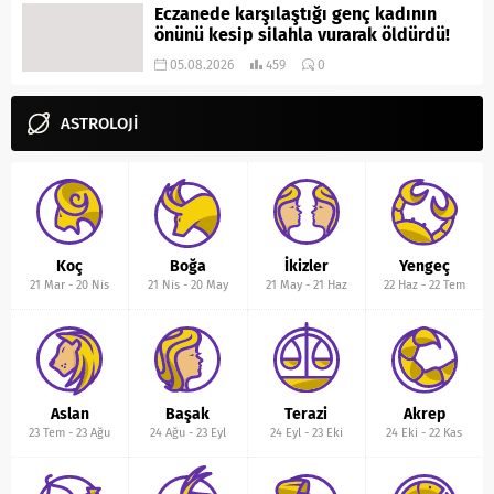
Eczanede karşılaştığı genç kadının
önünü kesip silahla vurarak öldürdü!
05.08.2026
459
0
ASTROLOJİ
Koç
Boğa
İkizler
Yengeç
21 Mar
-
20 Nis
21 Nis
-
20 May
21 May
-
21 Haz
22 Haz
-
22 Tem
Aslan
Başak
Terazi
Akrep
23 Tem
-
23 Ağu
24 Ağu
-
23 Eyl
24 Eyl
-
23 Eki
24 Eki
-
22 Kas