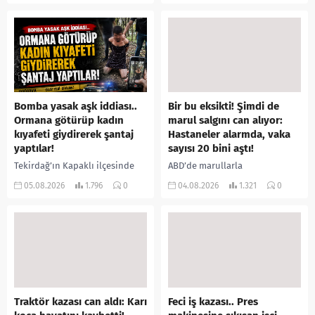
öne sürülen 33 yaşındaki...
buldu. İhbar üzerine olay
yerine sevk edilen...
Bomba yasak aşk iddiası..
Bir bu eksikti! Şimdi de
Ormana götürüp kadın
marul salgını can alıyor:
kıyafeti giydirerek şantaj
Hastaneler alarmda, vaka
yaptılar!
sayısı 20 bini aştı!
Tekirdağ’ın Kapaklı ilçesinde
ABD’de marullarla
bir kişiyi, arkadaşının eşiyle
ilişkilendirilen siklospora
05.08.2026
1.796
0
04.08.2026
1.321
0
ilişki yaşadığı iddiasıyla
salgını büyümeye devam ediyor.
ormanlık alana götürerek zorla
İlk can kayıplarının yaşandığı
kadın kıyafetleri giydirdiği,
salgında vaka sayısının 20 bini
özür videosu çektirip...
aştığı belirtilirken, sağlık...
Traktör kazası can aldı: Karı
Feci iş kazası.. Pres