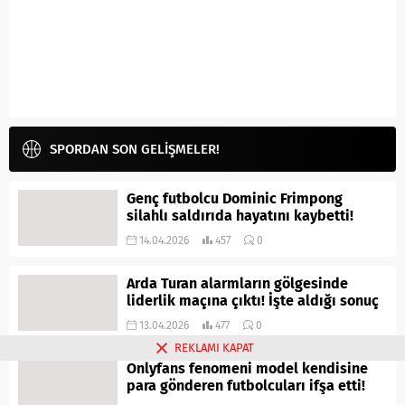
SPORDAN SON GELİŞMELER!
Genç futbolcu Dominic Frimpong
silahlı saldırıda hayatını kaybetti!
14.04.2026
457
0
Arda Turan alarmların gölgesinde
liderlik maçına çıktı! İşte aldığı sonuç
13.04.2026
477
0
REKLAMI KAPAT
Onlyfans fenomeni model kendisine
para gönderen futbolcuları ifşa etti!