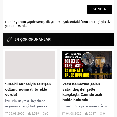
Henüz yorum yapılmamış. İlk yorumu yukarıdaki form aracılığıyla siz
yapabilirsiniz.
EN ÇOK OKUNANLAR!
Sürekli annesiyle tartışan
Yatsı namazına gelen
oğlunu pompalı tüfekle
vatandaş dehşetle
vurdu!
karşılaştı: Camide asılı
halde bulundu!
İzmir’in Bayraklı ilçesinde
yaşanan aile içi tartışma kanlı
Erzurum’da yatsı namazı için
bitti. İddiaya göre, uzun süredir
camiye gelen bir vatandaş,
05.08.2026
2.589
0
04.08.2026
2.337
0
annesiyle tartışmalar yaşadığı
içeride bir kişiyi asılı halde