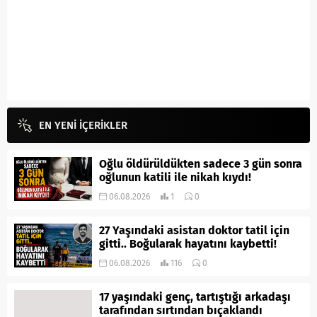
EN YENİ İÇERİKLER
Oğlu öldürüldükten sadece 3 gün sonra
oğlunun katili ile nikah kıydı!
06.08.2026
1
0
27 Yaşındaki asistan doktor tatil için
gitti.. Boğularak hayatını kaybetti!
06.08.2026
116
0
17 yaşındaki genç, tartıştığı arkadaşı
tarafından sırtından bıçaklandı