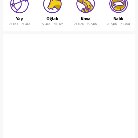
Yay
Oğlak
Kova
Balık
23 Kas
-
21 Ara
22 Ara
-
20 Oca
21 Oca
-
19 Şub
20 Şub
-
20 Mar