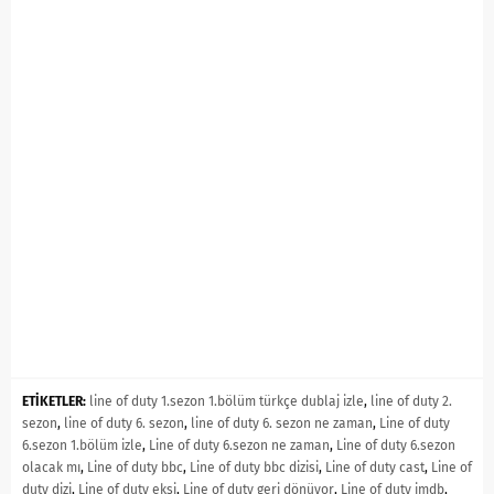
ETİKETLER:
line of duty 1.sezon 1.bölüm türkçe dublaj izle
,
line of duty 2.
sezon
,
line of duty 6. sezon
,
line of duty 6. sezon ne zaman
,
Line of duty
6.sezon 1.bölüm izle
,
Line of duty 6.sezon ne zaman
,
Line of duty 6.sezon
olacak mı
,
Line of duty bbc
,
Line of duty bbc dizisi
,
Line of duty cast
,
Line of
duty dizi
,
Line of duty ekşi
,
Line of duty geri dönüyor
,
Line of duty imdb
,