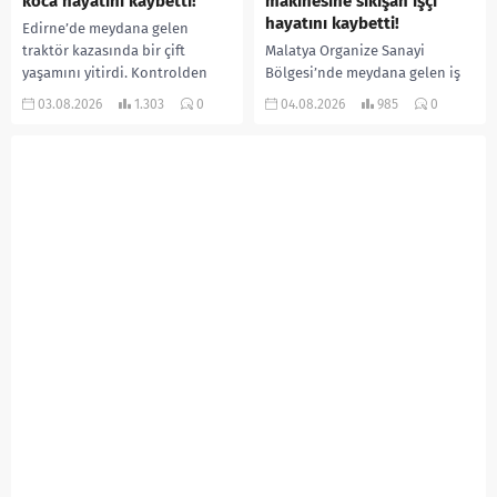
koca hayatını kaybetti!
makinesine sıkışan işçi
hayatını kaybetti!
Edirne’de meydana gelen
traktör kazasında bir çift
Malatya Organize Sanayi
yaşamını yitirdi. Kontrolden
Bölgesi’nde meydana gelen iş
çıkarak devrilen traktörün
kazasında, pres makinesine
03.08.2026
1.303
0
04.08.2026
985
0
altında kalan Raşit Taşkın ile
sıkışan 46 yaşındaki işçi
eşi Fatma...
Amanullah Seferbay yaşamını
yitirdi. Olayla ilgili...