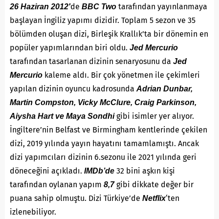
de
tarafından yayınlanmaya
26 Haziran 2012′
BBC Two
başlayan İngiliz yapımı dizidir. Toplam 5 sezon ve 35
bölümden oluşan dizi, Birleşik Krallık’ta bir dönemin en
popüler yapımlarından biri oldu.
Jed Mercurio
tarafından tasarlanan dizinin senaryosunu da
Jed
kaleme aldı. Bir çok yönetmen ile çekimleri
Mercurio
yapılan dizinin oyuncu kadrosunda
Adrian Dunbar,
Martin Compston, Vicky McClure, Craig Parkinson,
gibi isimler yer alıyor.
Aiysha Hart ve Maya Sondhi
İngiltere’nin Belfast ve Birmingham kentlerinde çekilen
dizi, 2019 yılında yayın hayatını tamamlamıştı. Ancak
dizi yapımcıları dizinin 6.sezonu ile 2021 yılında geri
döneceğini açıkladı.
32 bini aşkın kişi
IMDb’de
tarafından oylanan yapım
gibi dikkate değer bir
8,7
puana sahip olmuştu. Dizi Türkiye’de
‘ten
Netflix
izlenebiliyor.