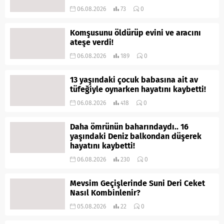
06.08.2026
73
0
Komşusunu öldürüp evini ve aracını
ateşe verdi!
06.08.2026
189
0
13 yaşındaki çocuk babasına ait av
tüfeğiyle oynarken hayatını kaybetti!
06.08.2026
418
0
Daha ömrünün baharındaydı.. 16
yaşındaki Deniz balkondan düşerek
hayatını kaybetti!
06.08.2026
230
0
Mevsim Geçişlerinde Suni Deri Ceket
Nasıl Kombinlenir?
05.08.2026
22
0