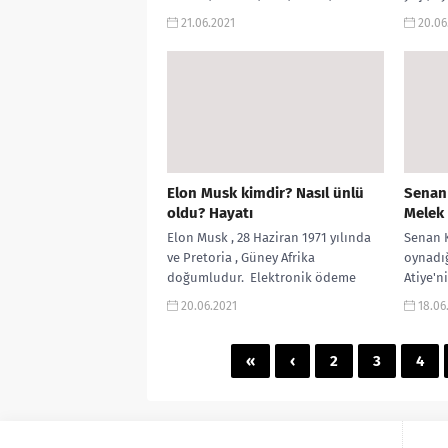
instagram, sevgilisi, eşi, Elite, imdb
Mantık 
21.06.2021
20.06
gibi aramalarınız...
Elon Musk kimdir? Nasıl ünlü
Senan 
oldu? Hayatı
Melek
Elon Musk , 28 Haziran 1971 yılında
Senan K
ve Pretoria , Güney Afrika
oynadığ
doğumludur. Elektronik ödeme
Atiye'ni
şirketini olan Paypalı kuran Güney...
Ozan'ı
20.06.2021
18.06
Kaderind
«
‹
2
3
4