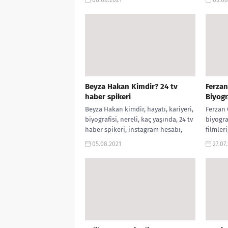
instagram...
Beyza Hakan Kimdir? 24 tv
Ferzan
haber spikeri
Biyogra
Beyza Hakan kimdir, hayatı, kariyeri,
Ferzan 
biyografisi, nereli, kaç yaşında, 24 tv
biyograf
haber spikeri, instagram hesabı,
filmleri
twitter hesabı, siyasi görüşü, ekşi,...
sanat a
05.08.2021
27.07
aramala