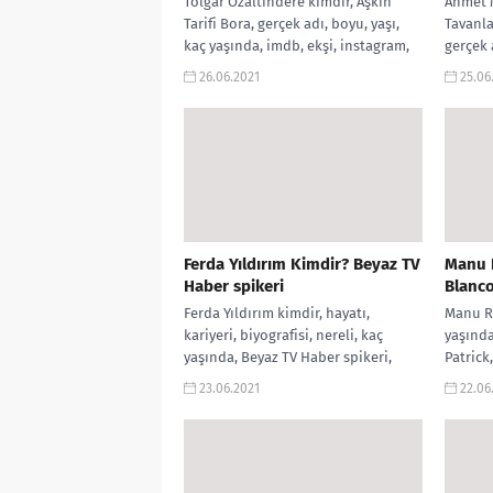
Tolgar Özaltındere kimdir, Aşkın
Ahmet M
Tarifi Bora, gerçek adı, boyu, yaşı,
Tavanla
kaç yaşında, imdb, ekşi, instagram,
gerçek a
sevgilisi, evli mi, Aşkın Tarifi,...
vikiped
26.06.2021
25.06
Ferda Yıldırım Kimdir? Beyaz TV
Manu R
Haber spikeri
Blanc
Ferda Yıldırım kimdir, hayatı,
Manu Ri
kariyeri, biyografisi, nereli, kaç
yaşında
yaşında, Beyaz TV Haber spikeri,
Patrick
instagram hesabı, twitter hesabı,
weight,
23.06.2021
22.06
siyasi görüşü, ekşi,...
Elite,...