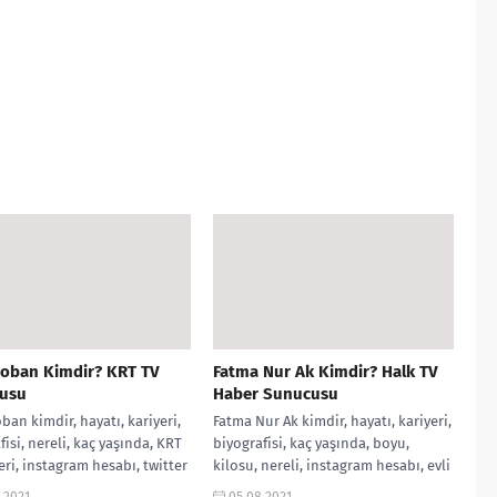
Çoban Kimdir? KRT TV
Fatma Nur Ak Kimdir? Halk TV
usu
Haber Sunucusu
ban kimdir, hayatı, kariyeri,
Fatma Nur Ak kimdir, hayatı, kariyeri,
fisi, nereli, kaç yaşında, KRT
biyografisi, kaç yaşında, boyu,
eri, instagram hesabı, twitter
kilosu, nereli, instagram hesabı, evli
siyasi görüşü, ekşi, evli...
mi?, Halk TV Haber Sunucusu,...
.2021
05.08.2021