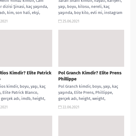
elih Yılmaz kimdir, Cam
Sarah Shahi kimdir, hayatı, kariyeri,
r dizisi Şinasi, kaç yaşında,
yaşı, boyu, kilosu, nereli, kaç
dı, kim, son hali, ekşi,
yaşında, boy kilo, evli mi, instagram
i, instagram, boyu, imdb,...
hesabı, Sex life Billie...
.2021
25.06.2021
ios Kimdir? Elite Patrick
Pol Granch Kimdir? Elite Prens
o
Phillippe
os kimdir, boyu, yaşı, kaç
Pol Granch kimdir, boyu, yaşı, kaç
, Elite Patrick Blanco,
yaşında, Elite Prens, Phillippe,
, gerçek adı, imdb, height,
gerçek adı, height, weight,
 instagram, kilo, twitter,
instagram, imdb, kilo, twitter, Elite,
.2021
22.06.2021
sevgilisi,...