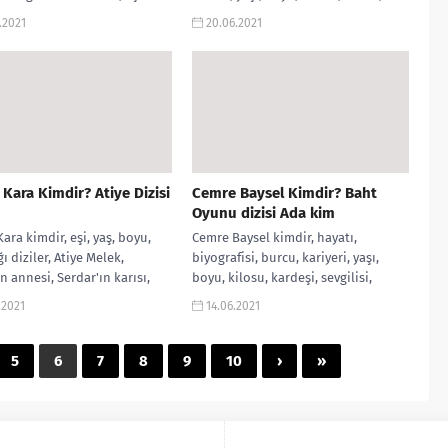
İntikam dizisi Çağla...
instagram hesabı, dizileri gibi...
.2021
20.06.2021
Kara Kimdir? Atiye Dizisi
Cemre Baysel Kimdir? Baht
Oyunu dizisi Ada kim
ara kimdir, eşi, yaş, boyu,
Cemre Baysel kimdir, hayatı,
ı diziler, Atiye Melek,
biyografisi, burcu, kariyeri, yaşı,
n annesi, Serdar'ın karısı,
boyu, kilosu, kardeşi, sevgilisi,
n annesi, Doğduğun Ev
instagram hesabı, kaç yaşında, Sol
.2021
14.06.2021
ir, Hercai,...
yanım dizisi Biricik,...
5
6
7
8
9
10
›
»