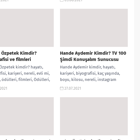
 Özpetek Kimdir?
Hande Aydemir Kimdir? TV 100
fisi ve filmleri
Şimdi Konuşalım Sunucusu
Özpetek kimdir? hayatı,
Hande Aydemir kimdir, hayatı,
isi, kariyeri, nereli, evli mi,
kariyeri, biyografisi, kaç yaşında,
, ödülleri, filmleri, Ödülleri,
boyu, kilosu, nereli, instagram
nlayışı, boyu, kilosu, gibi
hesabı, evli mi?, Şimdi Konuşalım
.2021
27.07.2021
rınız YORUM...
programı sunucusu, twitter...