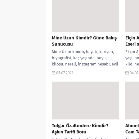
Mine Uzun Kimdir? Güne Bakış
Elçin 
Sunucusu
Eseri 
Mine Uzun kimdir, hayatı, kariyeri,
Ekçin A
biyografisi, kaç yaşında, boyu,
yaşı, b
kilosu, nereli, instagram hesabı, evli
kilo, n
mi?, Güne Bakış Sunucusu, twitter
sunucus
05.07.2021
04.07
hesabı,...
Tolgar Özaltındere Kimdir?
Ahmet 
Aşkın Tarifi Bora
Cam Ta