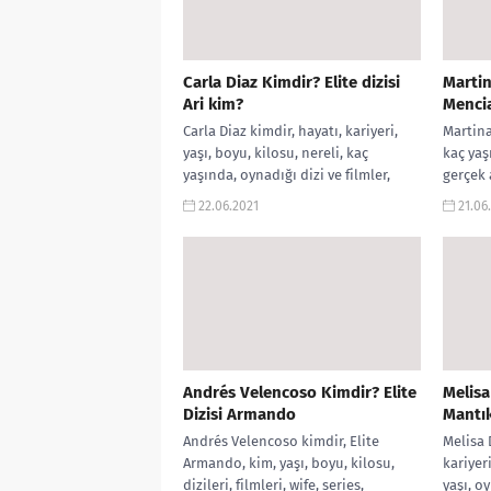
Carla Diaz Kimdir? Elite dizisi
Martin
Ari kim?
Menci
Carla Diaz kimdir, hayatı, kariyeri,
Martina
yaşı, boyu, kilosu, nereli, kaç
kaç yaş
yaşında, oynadığı dizi ve filmler,
gerçek 
Elite Ari kim, instagram hesabı,...
instagra
22.06.2021
21.06
sevgilis
Andrés Velencoso Kimdir? Elite
Melisa
Dizisi Armando
Mantık
Andrés Velencoso kimdir, Elite
Melisa 
Armando, kim, yaşı, boyu, kilosu,
kariyeri
dizileri, filmleri, wife, series,
yaşı, oy