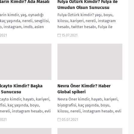
arin Kimdir? Ada Masalı
Fulya Öztürk Kimdir? Fulya ile
Umudun Olsun Sunucusu
rin kimdir, yaş, oynadığı
Fulya Öztürk kimdir? yaşı, boyu,
 kaç yaşında, nereli, sevgilisi,
kilosu, kariyeri, nereli, instagram
lo, instagram, imdb, aslen
hesabı, twitter hesabı, Fulya ile
cornetto, eşi, ailesi, filmleri,...
Umudun Olsun Sunucusu, kariyeri,
.2021
15.07.2021
biyografisi, hakkında...
lcayto Kimdir? Başka
Nevra Öner Kimdir? Haber
r Sunucusu
Global spikeri
cayto kimdir, hayatı, kariyeri,
Nevra Öner kimdir, hayatı, kariyeri,
fisi, kaç yaşında, boyu,
biyografisi, kaç yaşında, boyu,
 nereli, instagram hesabı, evli
kilosu, nereli, instagram hesabı, evli
şka Şeyler Sunucusu, twitter
mi?, Haber Global Spikeri, twitter
.2021
05.07.2021
..
hesabı,...