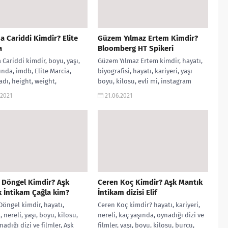
a Cariddi Kimdir? Elite
Güzem Yılmaz Ertem Kimdir?
a
Bloomberg HT Spikeri
 Cariddi kimdir, boyu, yaşı,
Güzem Yılmaz Ertem kimdir, hayatı,
ında, imdb, Elite Marcia,
biyografisi, hayatı, kariyeri, yaşı
adı, height, weight,
boyu, kilosu, evli mi, instagram
m, kilo, twitter, Elite,
hesabı, evli mi, nereli, eşi, düğünü,...
.2021
21.06.2021
i, Mencia...
 Döngel Kimdir? Aşk
Ceren Koç Kimdir? Aşk Mantık
 İntikam Çağla kim?
İntikam dizisi Elif
Döngel kimdir, hayatı,
Ceren Koç kimdir? hayatı, kariyeri,
, nereli, yaşı, boyu, kilosu,
nereli, kaç yaşında, oynadığı dizi ve
nadığı dizi ve filmler, Aşk
filmler, yaşı, boyu, kilosu, burcu,