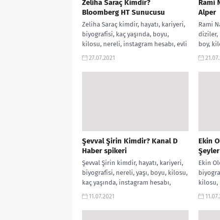
Zeliha Saraç Kimdir?
Rami N
Bloomberg HT Sunucusu
Alper
Zeliha Saraç kimdir, hayatı, kariyeri,
Rami Na
biyografisi, kaç yaşında, boyu,
diziler,
kilosu, nereli, instagram hesabı, evli
boy, ki
mi?, Bloomberg HT Sunucusu,
nereli, 
27.07.2021
21.07
twitter hesabı,...
Şevval Şirin Kimdir? Kanal D
Ekin O
Haber spikeri
Şeyle
Şevval Şirin kimdir, hayatı, kariyeri,
Ekin Ol
biyografisi, nereli, yaşı, boyu, kilosu,
biyogra
kaç yaşında, instagram hesabı,
kilosu,
twitter hesabı, Kanal D Haftasonu
mi?, Ba
11.07.2021
11.07
Ana...
hesabı,.