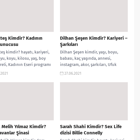
Ateş Kimdir? Kadının
Dilhan Şeşen Kimdir? Kariyeri –
sunucusu
Şarkıları
teş kimdir? hayatı, kariyeri,
Dilhan Şeşen kimdir, yaşı, boyu,
oyu, koyu, kilosu, yaş, boy
babası, kaç yaşında, annesi,
ereli, Kadının Eseri programı
instagram, akor, şarkıları, Ufuk
u, instagram hesabı gibi...
Beydemir, kimin kızı, sevgilisi,
.2021
27.06.2021
albümleri gibi aramalarınız...
Melih Yılmaz Kimdir?
Sarah Shahi Kimdir? Sex Life
vanlar Şinasi
dizisi Billie Connelly