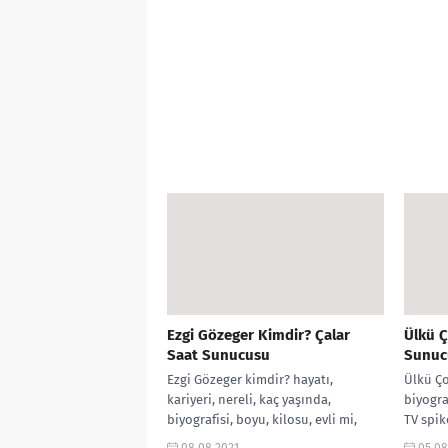
Ezgi Gözeger Kimdir? Çalar
Ülkü 
Saat Sunucusu
Sunuc
Ezgi Gözeger kimdir? hayatı,
Ülkü Ço
kariyeri, nereli, kaç yaşında,
biyogra
biyografisi, boyu, kilosu, evli mi,
TV spik
Ekşi yorumları, Çalar Saat sunucusu,
hesabı, 
08.08.2021
05.08